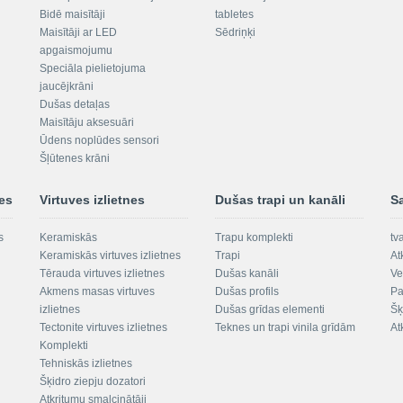
Bidē maisītāji
tabletes
Maisītāji ar LED
Sēdriņķi
apgaismojumu
Speciāla pielietojuma
jaucējkrāni
Dušas detaļas
Maisītāju aksesuāri
Ūdens noplūdes sensori
Šļūtenes krāni
nes
Virtuves izlietnes
Dušas trapi un kanāli
S
s
Keramiskās
Trapu komplekti
tv
Keramiskās virtuves izlietnes
Trapi
At
Tērauda virtuves izlietnes
Dušas kanāli
Ve
Akmens masas virtuves
Dušas profils
Pa
izlietnes
Dušas grīdas elementi
Šķ
Tectonite virtuves izlietnes
Teknes un trapi vinila grīdām
At
Komplekti
Tehniskās izlietnes
Šķidro ziepju dozatori
Atkritumu smalcinātāji