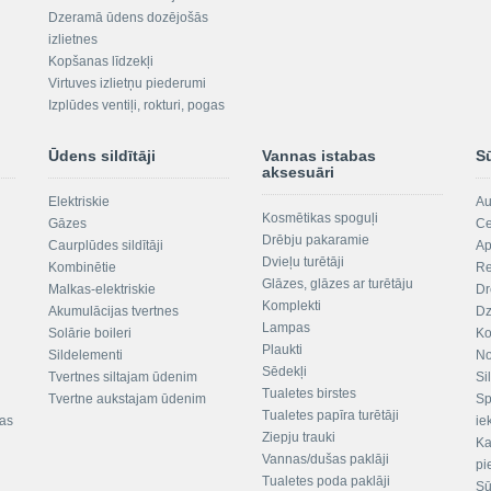
Dzeramā ūdens dozējošās
izlietnes
Kopšanas līdzekļi
Virtuves izlietņu piederumi
Izplūdes ventiļi, rokturi, pogas
Ūdens sildītāji
Vannas istabas
S
aksesuāri
Elektriskie
Au
Kosmētikas spoguļi
Gāzes
Ce
Drēbju pakaramie
Caurplūdes sildītāji
Ap
Dvieļu turētāji
Kombinētie
Re
Glāzes, glāzes ar turētāju
Malkas-elektriskie
Dr
Komplekti
Akumulācijas tvertnes
Dz
Lampas
Solārie boileri
Ko
Plaukti
Sildelementi
No
Sēdekļi
Tvertnes siltajam ūdenim
Si
Tualetes birstes
Tvertne aukstajam ūdenim
Sp
Tualetes papīra turētāji
tas
ie
Ziepju trauki
Ka
Vannas/dušas paklāji
pi
Tualetes poda paklāji
Sū