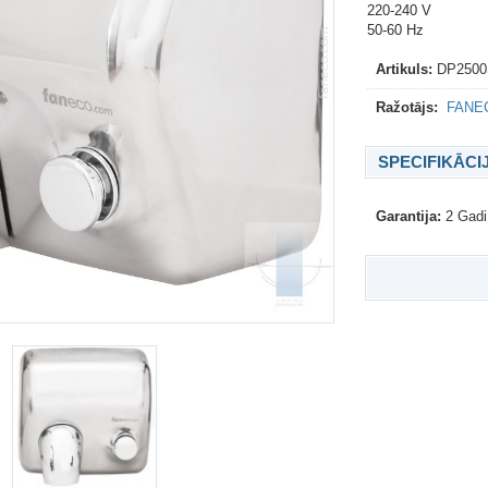
220-240 V
50-60 Hz
Artikuls:
DP250
Ražotājs:
FANEC
SPECIFIKĀCI
Garantija:
2 Gadi