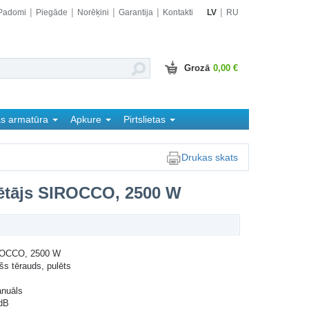
Padomi
Piegāde
Norēķini
Garantija
Kontakti
LV
RU
Grozā
0,00 €
as armatūra
Apkure
Pirtslietas
Drukas skats
ētājs SIROCCO, 2500 W
ROCCO, 2500 W
šs tērauds, pulēts
anuāls
 dB