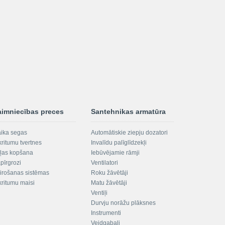
aimniecības preces
Santehnikas armatūra
aika segas
Automātiskie ziepju dozatori
kritumu tvertnes
Invalīdu palīglīdzekļi
ļas kopšana
Iebūvējamie rāmji
pīrgrozi
Ventilatori
irošanas sistēmas
Roku žāvētāji
kritumu maisi
Matu žāvētāji
Ventiļi
Durvju norāžu plāksnes
Instrumenti
Veidgabali