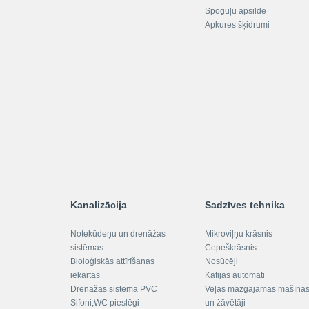
Spoguļu apsilde
Apkures šķidrumi
Kanalizācija
Sadzīves tehnika
Notekūdeņu un drenāžas
Mikroviļņu krāsnis
sistēmas
Cepeškrāsnis
Bioloģiskās attīrīšanas
Nosūcēji
iekārtas
Kafijas automāti
Drenāžas sistēma PVC
Veļas mazgājamās mašīna
Sifoni,WC pieslēgi
un žāvētāji