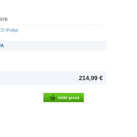
0SFB
O (Polija)
JA
214,99 €
Ielikt grozā