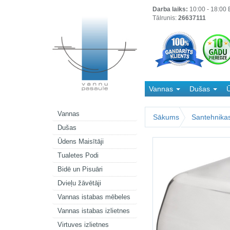
Darba laiks:
10:00 - 18:00 B
Tālrunis:
26637111
Vannas
Dušas
Ū
Kanalizācija
Vannas
Sākums
Santehnika
Dušas
Ūdens Maisītāji
Tualetes Podi
Bidē un Pisuāri
Dvieļu žāvētāji
Vannas istabas mēbeles
Vannas istabas izlietnes
Virtuves izlietnes