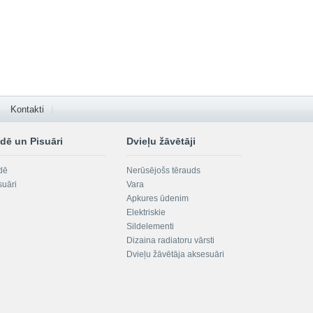
Kontakti
dē un Pisuāri
Dvieļu žāvētāji
dē
Nerūsējošs tērauds
suāri
Vara
Apkures ūdenim
Elektriskie
Sildelementi
Dizaina radiatoru vārsti
Dvieļu žāvētāja aksesuāri