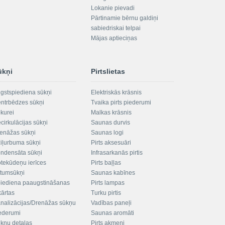
Lokanie pievadi
Pārtinamie bērnu galdiņi
sabiedriskai telpai
Mājas aptieciņas
ūkņi
Pirtslietas
gstspiediena sūkņi
Elektriskās krāsnis
ntrbēdzes sūkņi
Tvaika pirts piederumi
kurei
Malkas krāsnis
cirkulācijas sūkņi
Saunas durvis
enāžas sūkņi
Saunas logi
iļurbuma sūkņi
Pirts aksesuāri
ndensāta sūkņi
Infrasarkanās pirtis
tekūdeņu ierīces
Pirts baļļas
ltumsūkņi
Saunas kabīnes
iediena paaugstināšanas
Pirts lampas
kārtas
Turku pirtis
nalizācijas/Drenāžas sūkņu
Vadības paneļi
ederumi
Saunas aromāti
kņu detaļas
Pirts akmeņi