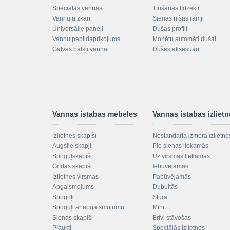
Speciālās vannas
Tīrīšanas līdzekļi
Vannu aizkari
Sienas nišas rāmji
Universālie paneļi
Dušas profili
Vannu papildaprīkojums
Monētu automāti dušai
Galvas balsti vannai
Dušas aksesuāri
Vannas istabas mēbeles
Vannas istabas izliet
Izlietnes skapīši
Nestandarta izmēra izlietne
Augstie skapji
Pie sienas liekamās
Spoguļskapīši
Uz virsmas liekamās
Grīdas skapīši
Iebūvējamās
Izlietnes virsmas
Pabūvējamās
Apgaismojums
Dubultās
Spoguļi
Stūra
Spoguļi ar apgaismojumu
Mini
Sienas skapīši
Brīvi stāvošas
Plaukti
Speciālās izlietnes