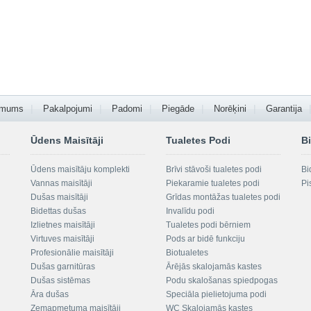
 mums
Pakalpojumi
Padomi
Piegāde
Norēķini
Garantija
Ūdens Maisītāji
Tualetes Podi
Bi
Ūdens maisītāju komplekti
Brīvi stāvoši tualetes podi
Bi
Vannas maisītāji
Piekaramie tualetes podi
Pi
Dušas maisītāji
Grīdas montāžas tualetes podi
Bidettas dušas
Invalīdu podi
Izlietnes maisītāji
Tualetes podi bērniem
Virtuves maisītāji
Pods ar bidē funkciju
Profesionālie maisītāji
Biotualetes
Dušas garnitūras
Ārējās skalojamās kastes
Dušas sistēmas
Podu skalošanas spiedpogas
Āra dušas
Speciāla pielietojuma podi
Zemapmetuma maisītāji
WC Skalojamās kastes