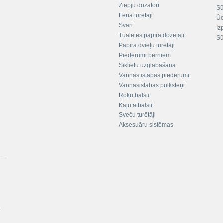
Ziepju dozatori
Sū
Fēna turētāji
Ūd
Svari
Iz
Tualetes papīra dozētāji
Sū
Papīra dvieļu turētāji
Piederumi bērniem
Sīklietu uzglabāšana
Vannas istabas piederumi
Vannasistabas pulksteņi
Roku balsti
Kāju atbalsti
Sveču turētāji
Aksesuāru sistēmas
s