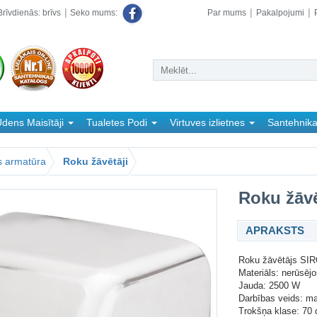
rīvdienās: brīvs
Par mums
Pakalpojumi
Seko mums:
dens Maisītāji
Tualetes Podi
Virtuves izlietnes
Santehnik
s armatūra
Roku žāvētāji
Roku žāv
APRAKSTS
Roku žāvētājs SI
Materiāls: nerūsējo
Jauda: 2500 W
Darbības veids: m
Trokšņa klase: 70