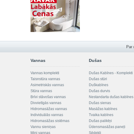
Par
Vannas
Dušas
Vannas komplekti
Dušas Kabīnes - Komplekti
Taisnstūra vannas
Dušas stūri
Asimetriskās vannas
Duškabīnes
Stūra vannas
Dušas durvis
Brīvi stāvošas vannas
Nestandarta dušas kabīnes
Divvietīgās vannas
Dušas sienas
Hidromasāžas vannas
Masāžas kabīnes
Individuālās vannas
Tvaika kabīnes
Hidromasāžas sistēmas
Dušas paliktņi
Vannu sieniņas
Ūdensmasāžas paneļi
Mini vannas
Sēdekļi