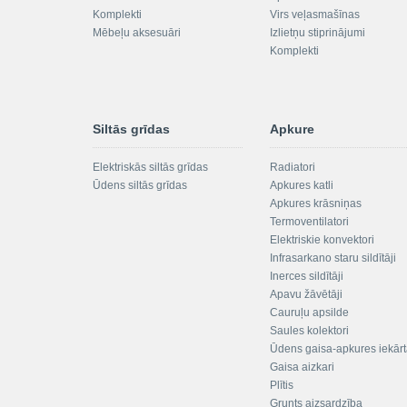
Komplekti
Virs veļasmašīnas
Mēbeļu aksesuāri
Izlietņu stiprinājumi
Komplekti
Siltās grīdas
Apkure
Elektriskās siltās grīdas
Radiatori
Ūdens siltās grīdas
Apkures katli
Apkures krāsniņas
Termoventilatori
Elektriskie konvektori
Infrasarkano staru sildītāji
Inerces sildītāji
Apavu žāvētāji
Cauruļu apsilde
Saules kolektori
Ūdens gaisa-apkures iekār
Gaisa aizkari
Plītis
Grunts aizsardzība