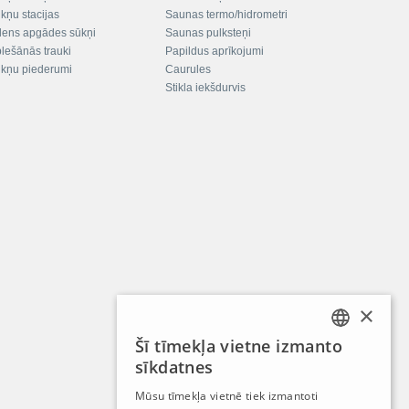
kņu stacijas
Saunas termo/hidrometri
ens apgādes sūkņi
Saunas pulksteņi
plešānās trauki
Papildus aprīkojumi
kņu piederumi
Caurules
Stikla iekšdurvis
×
Šī tīmekļa vietne izmanto
LATVIAN
sīkdatnes
RUSSIAN
Mūsu tīmekļa vietnē tiek izmantoti