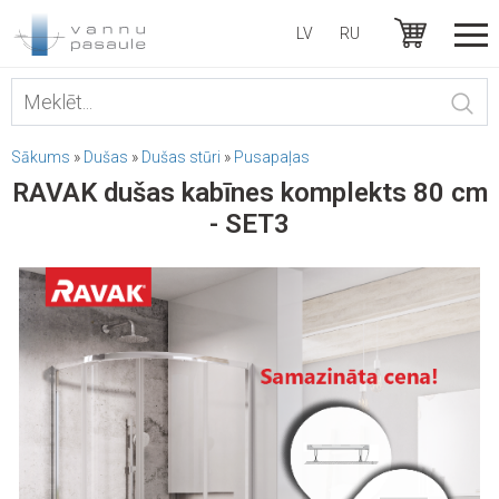
LV
RU
Sākums
»
Dušas
»
Dušas stūri
»
Pusapaļas
RAVAK dušas kabīnes komplekts 80 cm
- SET3