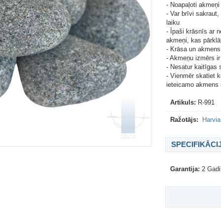
- Noapaļoti akmeņi
- Var brīvi sakraut
laiku
- Īpaši krāsnīs ar 
akmeņi, kas pārklāt
- Krāsa un akmens 
- Akmeņu izmērs ir
- Nesatur kaitīgas
- Vienmēr skatiet k
ieteicamo akmens 
Artikuls:
R-991
Ražotājs:
Harvia
SPECIFIKĀCI
Garantija:
2 Gadi