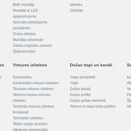
Bidē maisītāji
tabletes
Maisītāji ar LED
Sēdriņķi
apgaismojumu
Speciāla pielietojuma
jaucējkrāni
Dušas detaļas
Maisītāju aksesuāri
Ūdens noplūdes sensori
Šļūtenes krāni
nes
Virtuves izlietnes
Dušas trapi un kanāli
S
s
Keramiskās
Trapu komplekti
tv
Keramiskās virtuves izlietnes
Trapi
At
Tērauda virtuves izlietnes
Dušas kanāli
Ve
Akmens masas virtuves
Dušas profils
Pa
izlietnes
Dušas grīdas elementi
Šķ
Tectonite virtuves izlietnes
Teknes un trapi vinila grīdām
At
Komplekti
Tehniskās izlietnes
Šķidro ziepju dozatori
Atkritumu smalcinātāji