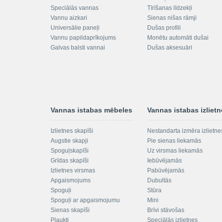
Speciālās vannas
Tīrīšanas līdzekļi
Vannu aizkari
Sienas nišas rāmji
Universālie paneļi
Dušas profili
Vannu papildaprīkojums
Monētu automāti dušai
Galvas balsti vannai
Dušas aksesuāri
Vannas istabas mēbeles
Vannas istabas izliet
Izlietnes skapīši
Nestandarta izmēra izlietne
Augstie skapji
Pie sienas liekamās
Spoguļskapīši
Uz virsmas liekamās
Grīdas skapīši
Iebūvējamās
Izlietnes virsmas
Pabūvējamās
Apgaismojums
Dubultās
Spoguļi
Stūra
Spoguļi ar apgaismojumu
Mini
Sienas skapīši
Brīvi stāvošas
Plaukti
Speciālās izlietnes