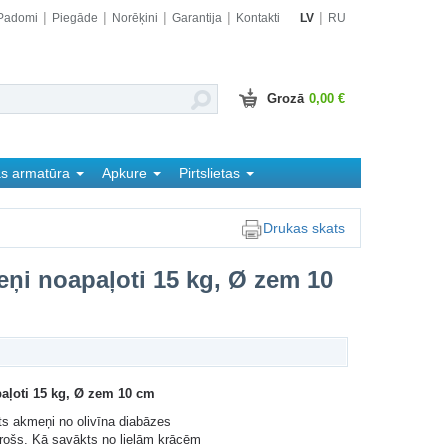
Padomi
Piegāde
Norēķini
Garantija
Kontakti
LV
RU
Grozā
0,00 €
as armatūra
Apkure
Pirtslietas
Drukas skats
eņi noapaļoti 15 kg, Ø zem 10
aļoti 15 kg, Ø zem 10 cm
līts akmeņi no olivīna diabāzes
 drošs. Kā savākts no lielām krācēm