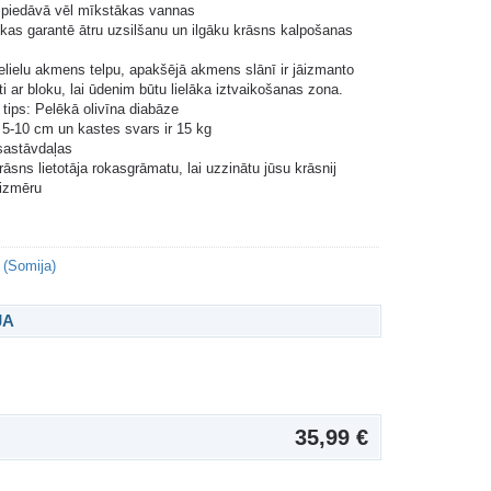
 piedāvā vēl mīkstākas vannas
, kas garantē ātru uzsilšanu un ilgāku krāsns kalpošanas
nelielu akmens telpu, apakšējā akmens slānī ir jāizmanto
i ar bloku, lai ūdenim būtu lielāka iztvaikošanas zona.
tips: Pelēkā olivīna diabāze
 5-10 cm un kastes svars ir 15 kg
 sastāvdaļas
rāsns lietotāja rokasgrāmatu, lai uzzinātu jūsu krāsnij
izmēru
 (Somija)
JA
35,99 €