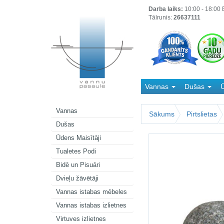
Darba laiks:
10:00 - 18:00 B
Tālrunis:
26637111
Vannas
Dušas
Ū
Kanalizācija
Vannas
Sākums
Pirtslietas
Dušas
Ūdens Maisītāji
Tualetes Podi
Bidē un Pisuāri
Dvieļu žāvētāji
Vannas istabas mēbeles
Vannas istabas izlietnes
Virtuves izlietnes