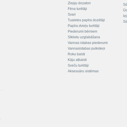
Ziepju dozatori
Sū
Fēna turētāji
Ūd
Svari
Iz
Tualetes papīra dozētāji
Sū
Papīra dvieļu turētāji
Piederumi bērniem
Sīklietu uzglabāšana
Vannas istabas piederumi
Vannasistabas pulksteņi
Roku balsti
Kāju atbalsti
Sveču turētāji
Aksesuāru sistēmas
s