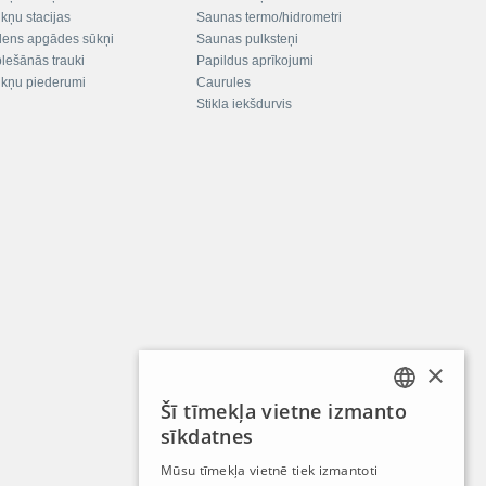
kņu stacijas
Saunas termo/hidrometri
ens apgādes sūkņi
Saunas pulksteņi
plešānās trauki
Papildus aprīkojumi
kņu piederumi
Caurules
Stikla iekšdurvis
×
Šī tīmekļa vietne izmanto
LATVIAN
sīkdatnes
RUSSIAN
Mūsu tīmekļa vietnē tiek izmantoti