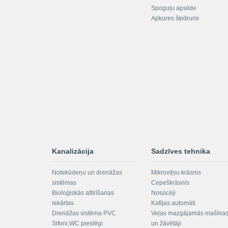
Spoguļu apsilde
Apkures šķidrumi
Kanalizācija
Sadzīves tehnika
Notekūdeņu un drenāžas
Mikroviļņu krāsnis
sistēmas
Cepeškrāsnis
Bioloģiskās attīrīšanas
Nosūcēji
iekārtas
Kafijas automāti
Drenāžas sistēma PVC
Veļas mazgājamās mašīna
Sifoni,WC pieslēgi
un žāvētāji