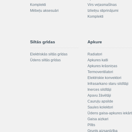
Komplekti
Virs veļasmašīnas
Mēbeļu aksesuāri
Izlietņu stiprinājumi
Komplekti
Siltās grīdas
Apkure
Elektriskās siltās grīdas
Radiatori
Ūdens siltās grīdas
Apkures katli
Apkures krāsniņas
Termoventilatori
Elektriskie konvektori
Infrasarkano staru sildītāji
Inerces sildītāji
Apavu žāvētāji
Cauruļu apsilde
Saules kolektori
Ūdens gaisa-apkures iekār
Gaisa aizkari
Plītis
Grunts aizsardzība