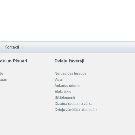
Kontakti
dē un Pisuāri
Dvieļu žāvētāji
dē
Nerūsējošs tērauds
suāri
Vara
Apkures ūdenim
Elektriskie
Sildelementi
Dizaina radiatoru vārsti
Dvieļu žāvētāja aksesuāri