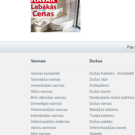
Par
Vannas
Dušas
Vannas komplekti
Dušas Kabīnes - Komplekti
Taisnstūra vannas
Dušas stūri
Asimetriskās vannas
Duškabīnes
Stūra vannas
Dušas durvis
Brīvi stāvošas vannas
Nestandarta dušas kabīnes
Divvietīgās vannas
Dušas sienas
Hidromasāžas vannas
Masāžas kabīnes
Individuālās vannas
Tvaika kabīnes
Hidromasāžas sistēmas
Dušas paliktņi
Vannu sieniņas
Ūdensmasāžas paneļi
Mini vannas
Sēdekļi