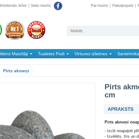
rīvdienās: brīvs
Par mums
Pakalpojumi
Seko mums:
dens Maisītāji
Tualetes Podi
Virtuves izlietnes
Santehnik
Pirts akmeņi
Pirts akm
cm
APRAKSTS
Pirts akmeņi noap
- Izcili noapaļoti p
- Izvēlēts, tīrs un