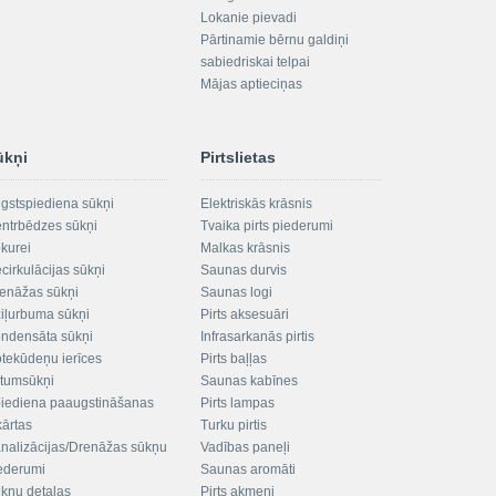
Lokanie pievadi
Pārtinamie bērnu galdiņi
sabiedriskai telpai
Mājas aptieciņas
ūkņi
Pirtslietas
gstspiediena sūkņi
Elektriskās krāsnis
ntrbēdzes sūkņi
Tvaika pirts piederumi
kurei
Malkas krāsnis
cirkulācijas sūkņi
Saunas durvis
enāžas sūkņi
Saunas logi
iļurbuma sūkņi
Pirts aksesuāri
ndensāta sūkņi
Infrasarkanās pirtis
tekūdeņu ierīces
Pirts baļļas
ltumsūkņi
Saunas kabīnes
iediena paaugstināšanas
Pirts lampas
kārtas
Turku pirtis
nalizācijas/Drenāžas sūkņu
Vadības paneļi
ederumi
Saunas aromāti
kņu detaļas
Pirts akmeņi