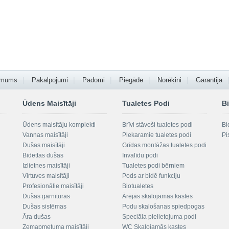
 mums
Pakalpojumi
Padomi
Piegāde
Norēķini
Garantija
Ūdens Maisītāji
Tualetes Podi
Bi
Ūdens maisītāju komplekti
Brīvi stāvoši tualetes podi
Bi
Vannas maisītāji
Piekaramie tualetes podi
Pi
Dušas maisītāji
Grīdas montāžas tualetes podi
Bidettas dušas
Invalīdu podi
Izlietnes maisītāji
Tualetes podi bērniem
Virtuves maisītāji
Pods ar bidē funkciju
Profesionālie maisītāji
Biotualetes
Dušas garnitūras
Ārējās skalojamās kastes
Dušas sistēmas
Podu skalošanas spiedpogas
Āra dušas
Speciāla pielietojuma podi
Zemapmetuma maisītāji
WC Skalojamās kastes