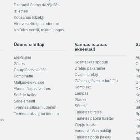
Dzeramā ūdens dozējošās
izlietnes
Kopšanas līdzekļi
Virtuves izlietņu piederumi
Izplūdes ventiļi, rokturi, pogas
Ūdens sildītāji
Vannas istabas
S
aksesuāri
Elektriskie
Au
Kosmētikas spoguļi
Gāzes
Ce
Drēbju pakaramie
Caurplūdes sildītāji
Ap
Dvieļu turētāji
Kombinētie
Re
Glāzes, glāzes ar turētāju
Malkas-elektriskie
Dr
Komplekti
Akumulācijas tvertnes
Dz
Lampas
Solārie boileri
Ko
Plaukti
Sildelementi
No
Sēdekļi
Tvertnes siltajam ūdenim
Si
Tualetes birstes
Tvertne aukstajam ūdenim
Sp
Tualetes papīra turētāji
tas
ie
Ziepju trauki
Ka
Vannas/dušas paklāji
pi
Tualetes poda paklāji
Sū