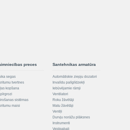
aimniecības preces
Santehnikas armatūra
aika segas
Automātiskie ziepju dozatori
kritumu tvertnes
Invalīdu palīglīdzekļi
ļas kopšana
Iebūvējamie rāmji
pīrgrozi
Ventilatori
irošanas sistēmas
Roku žāvētāji
kritumu maisi
Matu žāvētāji
Ventiļi
Durvju norāžu plāksnes
Instrumenti
Veidgabali