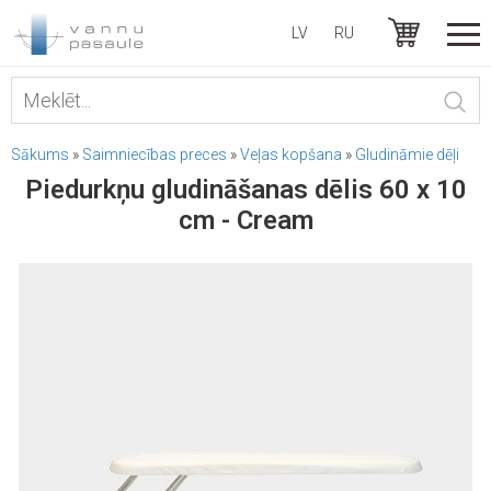
LV
RU
Sākums
»
Saimniecības preces
»
Veļas kopšana
»
Gludināmie dēļi
Piedurkņu gludināšanas dēlis 60 x 10
cm - Cream