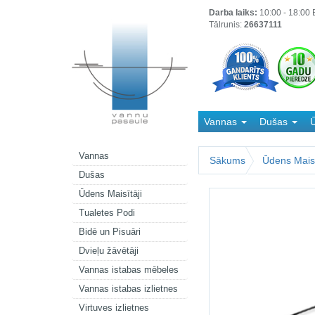
Darba laiks:
10:00 - 18:00 B
Tālrunis:
26637111
Vannas
Dušas
Ū
Kanalizācija
Vannas
Sākums
Ūdens Maisī
Dušas
Ūdens Maisītāji
Tualetes Podi
Bidē un Pisuāri
Dvieļu žāvētāji
Vannas istabas mēbeles
Vannas istabas izlietnes
Virtuves izlietnes