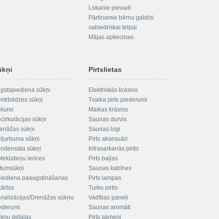
Lokanie pievadi
Pārtinamie bērnu galdiņi
sabiedriskai telpai
Mājas aptieciņas
ūkņi
Pirtslietas
gstspiediena sūkņi
Elektriskās krāsnis
ntrbēdzes sūkņi
Tvaika pirts piederumi
kurei
Malkas krāsnis
cirkulācijas sūkņi
Saunas durvis
enāžas sūkņi
Saunas logi
iļurbuma sūkņi
Pirts aksesuāri
ndensāta sūkņi
Infrasarkanās pirtis
tekūdeņu ierīces
Pirts baļļas
ltumsūkņi
Saunas kabīnes
iediena paaugstināšanas
Pirts lampas
kārtas
Turku pirtis
nalizācijas/Drenāžas sūkņu
Vadības paneļi
ederumi
Saunas aromāti
kņu detaļas
Pirts akmeņi