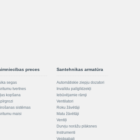
aimniecības preces
Santehnikas armatūra
aika segas
Automātiskie ziepju dozatori
kritumu tvertnes
Invalīdu palīglīdzekļi
ļas kopšana
Iebūvējamie rāmji
pīrgrozi
Ventilatori
irošanas sistēmas
Roku žāvētāji
kritumu maisi
Matu žāvētāji
Ventiļi
Durvju norāžu plāksnes
Instrumenti
Veidgabali