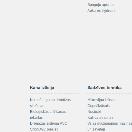
Spoguļu apsilde
Apkures šķidrumi
Kanalizācija
Sadzīves tehnika
Notekūdeņu un drenāžas
Mikroviļņu krāsnis
sistēmas
Cepeškrāsnis
Bioloģiskās attīrīšanas
Nosūcēji
iekārtas
Kafijas automāti
Drenāžas sistēma PVC
Veļas mazgājamās mašīna
Sifoni,WC pieslēgi
un žāvētāji