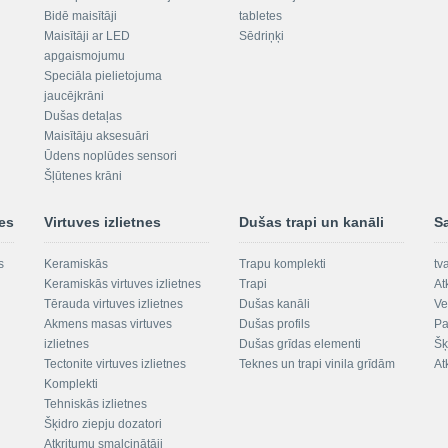
Bidē maisītāji
tabletes
Maisītāji ar LED
Sēdriņķi
apgaismojumu
Speciāla pielietojuma
jaucējkrāni
Dušas detaļas
Maisītāju aksesuāri
Ūdens noplūdes sensori
Šļūtenes krāni
nes
Virtuves izlietnes
Dušas trapi un kanāli
S
s
Keramiskās
Trapu komplekti
tv
Keramiskās virtuves izlietnes
Trapi
At
Tērauda virtuves izlietnes
Dušas kanāli
Ve
Akmens masas virtuves
Dušas profils
Pa
izlietnes
Dušas grīdas elementi
Šķ
Tectonite virtuves izlietnes
Teknes un trapi vinila grīdām
At
Komplekti
Tehniskās izlietnes
Šķidro ziepju dozatori
Atkritumu smalcinātāji