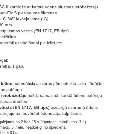
C II kārtridžs ar karstā ūdens plūsmas ierobežotāju
ean-Fix S pieslēguma šļūtenes
 G 3/8" iekšējā vītne (IG)
80 mm
retplūsmas vārsts (EN 1717, EB tips)
iekšfiltrs
ateriāli uzstādīšanai pie izlietnes
/gab.
enība: 1 gab.
 krāns
automātiski aizveras pēc noteikta laika, tādējādi
ns patēriņu.
 ierobežotājs
palīdz samazināt karstā ūdens patēriņu
ošanas drošību.
ārsts (EN 1717, EB tips)
aizsargā dzeramā ūdens
esārņojuma, novēršot ūdens atpakaļplūsmu.
ulējams no 2 līdz 15 s (rūpnīcas iestatījums: 7 s)
aks. 5 l/min, neatkarīgi no spiediena
,0–5,0 bar