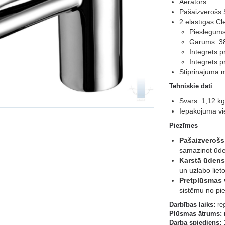
Aerators
Pašaizverošs S
2 elastīgas Cl
Pieslēgums:
Garums: 3
Integrēts p
Integrēts pr
Stiprinājuma m
Tehniskie dati
Svars: 1,12 kg
Iepakojuma vi
Piezīmes
Pašaizverošs
samazinot ūde
Karstā ūdens
un uzlabo liet
Pretplūsmas v
sistēmu no pi
Darbības laiks:
reg
Plūsmas ātrums:
m
Darba spiediens:
1