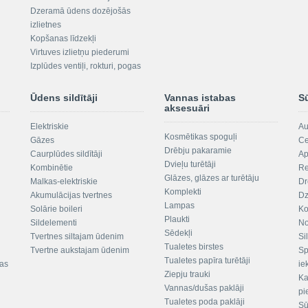
Dzeramā ūdens dozējošās
izlietnes
Kopšanas līdzekļi
Virtuves izlietņu piederumi
Izplūdes ventiļi, rokturi, pogas
Ūdens sildītāji
Vannas istabas
S
aksesuāri
Elektriskie
Au
Kosmētikas spoguļi
Gāzes
Ce
Drēbju pakaramie
Caurplūdes sildītāji
Ap
Dvieļu turētāji
Kombinētie
Re
Glāzes, glāzes ar turētāju
Malkas-elektriskie
Dr
Komplekti
Akumulācijas tvertnes
Dz
Lampas
Solārie boileri
Ko
Plaukti
Sildelementi
No
Sēdekļi
Tvertnes siltajam ūdenim
Si
Tualetes birstes
Tvertne aukstajam ūdenim
Sp
Tualetes papīra turētāji
tas
ie
Ziepju trauki
Ka
Vannas/dušas paklāji
pi
Tualetes poda paklāji
Sū