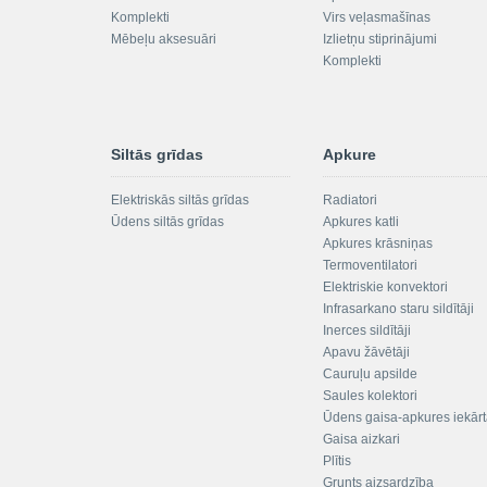
Komplekti
Virs veļasmašīnas
Mēbeļu aksesuāri
Izlietņu stiprinājumi
Komplekti
Siltās grīdas
Apkure
Elektriskās siltās grīdas
Radiatori
Ūdens siltās grīdas
Apkures katli
Apkures krāsniņas
Termoventilatori
Elektriskie konvektori
Infrasarkano staru sildītāji
Inerces sildītāji
Apavu žāvētāji
Cauruļu apsilde
Saules kolektori
Ūdens gaisa-apkures iekār
Gaisa aizkari
Plītis
Grunts aizsardzība