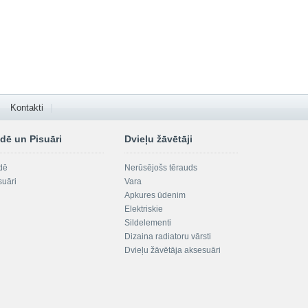
Kontakti
dē un Pisuāri
Dvieļu žāvētāji
dē
Nerūsējošs tērauds
suāri
Vara
Apkures ūdenim
Elektriskie
Sildelementi
Dizaina radiatoru vārsti
Dvieļu žāvētāja aksesuāri