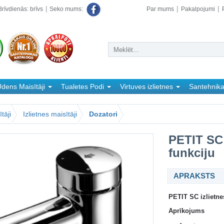
rīvdienās: brīvs
Par mums
Pakalpojumi
Seko mums:
dens Maisītāji
Tualetes Podi
Virtuves izlietnes
Santehnik
tāji
Izlietnes maisītāji
Dozatori
PETIT SC 
funkciju
APRAKSTS
PETIT SC izlietne
Aprīkojums