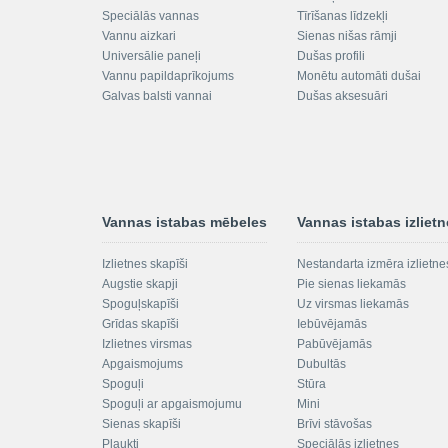
Speciālās vannas
Tīrīšanas līdzekļi
Vannu aizkari
Sienas nišas rāmji
Universālie paneļi
Dušas profili
Vannu papildaprīkojums
Monētu automāti dušai
Galvas balsti vannai
Dušas aksesuāri
Vannas istabas mēbeles
Vannas istabas izliet
Izlietnes skapīši
Nestandarta izmēra izlietne
Augstie skapji
Pie sienas liekamās
Spoguļskapīši
Uz virsmas liekamās
Grīdas skapīši
Iebūvējamās
Izlietnes virsmas
Pabūvējamās
Apgaismojums
Dubultās
Spoguļi
Stūra
Spoguļi ar apgaismojumu
Mini
Sienas skapīši
Brīvi stāvošas
Plaukti
Speciālās izlietnes