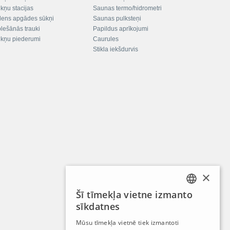
kņu stacijas
Saunas termo/hidrometri
ens apgādes sūkņi
Saunas pulksteņi
plešānās trauki
Papildus aprīkojumi
kņu piederumi
Caurules
Stikla iekšdurvis
×
Šī tīmekļa vietne izmanto
LATVIAN
sīkdatnes
RUSSIAN
Mūsu tīmekļa vietnē tiek izmantoti