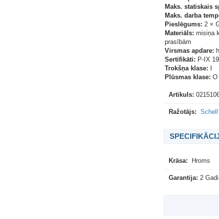
Maks. statiskais s
Maks. darba tempe
Pieslēgums:
2 × G
Materiāls:
misiņa k
prasībām
Virsmas apdare:
h
Sertifikāti:
P-IX 19
Trokšņa klase:
I
Plūsmas klase:
O
Artikuls:
021510
Ražotājs:
Schell
SPECIFIKĀCI
Krāsa:
Hroms
Garantija:
2 Gadi