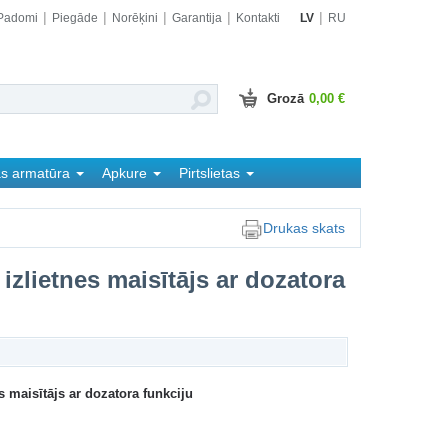
Padomi
Piegāde
Norēķini
Garantija
Kontakti
LV
RU
Grozā
0,00 €
as armatūra
Apkure
Pirtslietas
Drukas skats
izlietnes maisītājs ar dozatora
s maisītājs ar dozatora funkciju