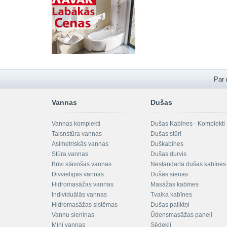
Par
Vannas
Dušas
Vannas komplekti
Dušas Kabīnes - Komplekti
Taisnstūra vannas
Dušas stūri
Asimetriskās vannas
Duškabīnes
Stūra vannas
Dušas durvis
Brīvi stāvošas vannas
Nestandarta dušas kabīnes
Divvietīgās vannas
Dušas sienas
Hidromasāžas vannas
Masāžas kabīnes
Individuālās vannas
Tvaika kabīnes
Hidromasāžas sistēmas
Dušas paliktņi
Vannu sieniņas
Ūdensmasāžas paneļi
Mini vannas
Sēdekļi