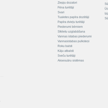
Ziepju dozatori
Sū
Fēna turētāji
Ūd
Svari
Iz
Tualetes papīra dozētāji
Sū
Papīra dvieļu turētāji
Piederumi bērniem
Sīklietu uzglabāšana
Vannas istabas piederumi
Vannasistabas pulksteņi
Roku balsti
Kāju atbalsti
Sveču turētāji
Aksesuāru sistēmas
s