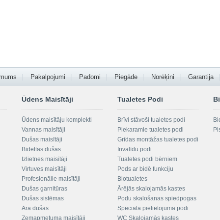
 mums
Pakalpojumi
Padomi
Piegāde
Norēķini
Garantija
Ūdens Maisītāji
Tualetes Podi
Bi
Ūdens maisītāju komplekti
Brīvi stāvoši tualetes podi
Bi
Vannas maisītāji
Piekaramie tualetes podi
Pi
Dušas maisītāji
Grīdas montāžas tualetes podi
Bidettas dušas
Invalīdu podi
Izlietnes maisītāji
Tualetes podi bērniem
Virtuves maisītāji
Pods ar bidē funkciju
Profesionālie maisītāji
Biotualetes
Dušas garnitūras
Ārējās skalojamās kastes
Dušas sistēmas
Podu skalošanas spiedpogas
Āra dušas
Speciāla pielietojuma podi
Zemapmetuma maisītāji
WC Skalojamās kastes