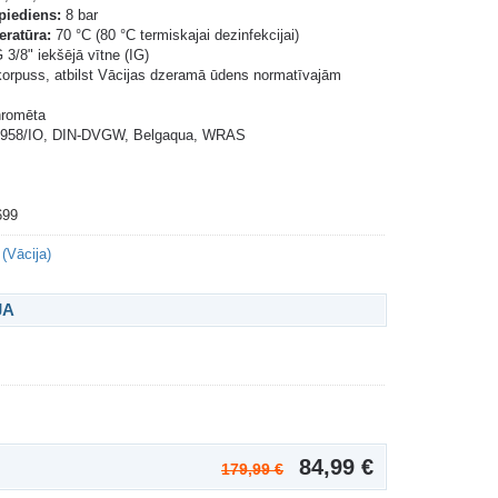
piediens:
8 bar
ratūra:
70 °C (80 °C termiskajai dezinfekcijai)
 3/8" iekšējā vītne (IG)
orpuss, atbilst Vācijas dzeramā ūdens normatīvajām
romēta
958/IO, DIN-DVGW, Belgaqua, WRAS
699
 (Vācija)
JA
84,99 €
179,99 €