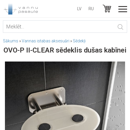
LV
RU
Sākums
»
Vannas istabas aksesuāri
»
Sēdekļi
OVO-P II-CLEAR sēdeklis dušas kabīnei