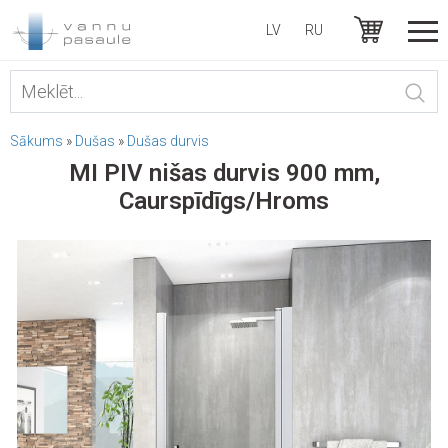
LV
RU
Sākums
»
Dušas
»
Dušas durvis
MI PIV nišas durvis 900 mm,
Caurspīdīgs/Hroms