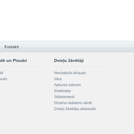
Kontakti
dē un Pisuāri
Dvieļu žāvētāji
dē
Nerūsējošs tērauds
suāri
Vara
Apkures ūdenim
Elektriskie
Sildelementi
Dizaina radiatoru vārsti
Dvieļu žāvētāja aksesuāri