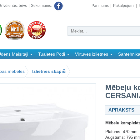
rīvdienās: brīvs
Par mums
Pakalpojumi
Seko mums:
dens Maisītāji
Tualetes Podi
Virtuves izlietnes
Santehnik
abas mēbeles
Izlietnes skapīši
Mēbeļu ko
CERSANIA
APRAKSTS
Mēbeļu komplekts 
Platums: 470 mm
Augstums: 795 m