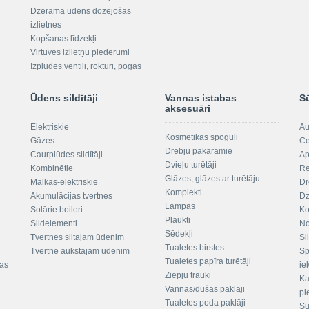
Dzeramā ūdens dozējošās
izlietnes
Kopšanas līdzekļi
Virtuves izlietņu piederumi
Izplūdes ventiļi, rokturi, pogas
Ūdens sildītāji
Vannas istabas
S
aksesuāri
Elektriskie
Au
Kosmētikas spoguļi
Gāzes
Ce
Drēbju pakaramie
Caurplūdes sildītāji
Ap
Dvieļu turētāji
Kombinētie
Re
Glāzes, glāzes ar turētāju
Malkas-elektriskie
Dr
Komplekti
Akumulācijas tvertnes
Dz
Lampas
Solārie boileri
Ko
Plaukti
Sildelementi
No
Sēdekļi
Tvertnes siltajam ūdenim
Si
Tualetes birstes
Tvertne aukstajam ūdenim
Sp
Tualetes papīra turētāji
tas
ie
Ziepju trauki
Ka
Vannas/dušas paklāji
pi
Tualetes poda paklāji
Sū