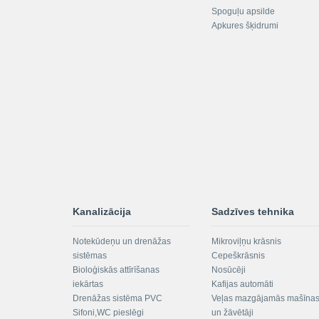
Spoguļu apsilde
Apkures šķidrumi
Kanalizācija
Sadzīves tehnika
Notekūdeņu un drenāžas
Mikroviļņu krāsnis
sistēmas
Cepeškrāsnis
Bioloģiskās attīrīšanas
Nosūcēji
iekārtas
Kafijas automāti
Drenāžas sistēma PVC
Veļas mazgājamās mašīna
Sifoni,WC pieslēgi
un žāvētāji