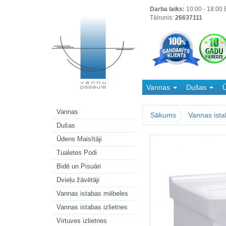
Darba laiks:
10:00 - 18:00 B
Tālrunis:
26637111
Vannas
Dušas
Ū
Kanalizācija
Vannas
Sākums
Vannas ist
Dušas
Ūdens Maisītāji
Tualetes Podi
Bidē un Pisuāri
Dvieļu žāvētāji
Vannas istabas mēbeles
Vannas istabas izlietnes
Virtuves izlietnes