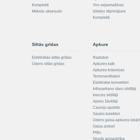
Komplekti
Virs veļasmašīnas
Mēbeļu aksesuāri
Izlietņu stiprinājumi
Komplekti
Siltās grīdas
Apkure
Elektriskās siltās grīdas
Radiatori
Ūdens siltās grīdas
Apkures katli
Apkures krāsniņas
Termoventilatori
Elektriskie konvektori
Infrasarkano staru sildītāji
Inerces sildītāji
Apavu žāvētāji
Cauruļu apsilde
Saules kolektori
Ūdens gaisa-apkures iekār
Gaisa aizkari
Plītis
Grunts aizsardzība