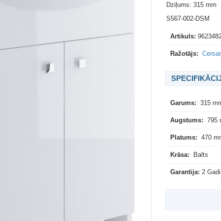
Dziļums: 315 mm
S567-002-DSM
Artikuls:
962348
Ražotājs:
Cersani
SPECIFIKĀCI
Garums:
315 m
Augstums:
795
Platums:
470 m
Krāsa:
Balts
Garantija:
2 Gadi