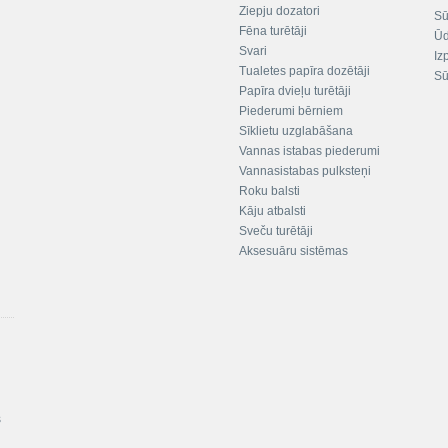
Ziepju dozatori
Sū
Fēna turētāji
Ūd
Svari
Iz
Tualetes papīra dozētāji
Sū
Papīra dvieļu turētāji
Piederumi bērniem
Sīklietu uzglabāšana
Vannas istabas piederumi
Vannasistabas pulksteņi
Roku balsti
Kāju atbalsti
Sveču turētāji
Aksesuāru sistēmas
s