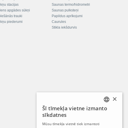
kņu stacijas
Saunas termo/hidrometri
ens apgādes sūkņi
Saunas pulksteņi
plešānās trauki
Papildus aprīkojumi
kņu piederumi
Caurules
Stikla iekšdurvis
×
Šī tīmekļa vietne izmanto
LATVIAN
sīkdatnes
RUSSIAN
Mūsu tīmekļa vietnē tiek izmantoti