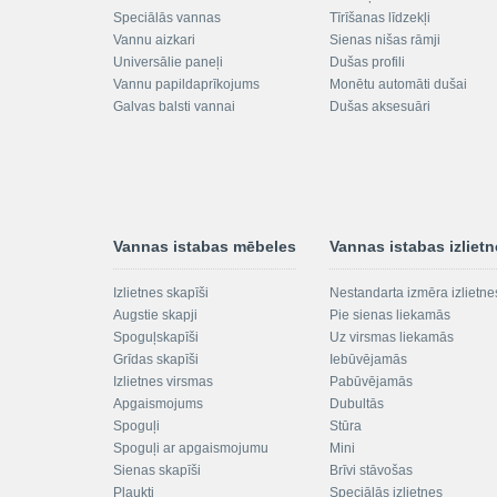
Speciālās vannas
Tīrīšanas līdzekļi
Vannu aizkari
Sienas nišas rāmji
Universālie paneļi
Dušas profili
Vannu papildaprīkojums
Monētu automāti dušai
Galvas balsti vannai
Dušas aksesuāri
Vannas istabas mēbeles
Vannas istabas izliet
Izlietnes skapīši
Nestandarta izmēra izlietne
Augstie skapji
Pie sienas liekamās
Spoguļskapīši
Uz virsmas liekamās
Grīdas skapīši
Iebūvējamās
Izlietnes virsmas
Pabūvējamās
Apgaismojums
Dubultās
Spoguļi
Stūra
Spoguļi ar apgaismojumu
Mini
Sienas skapīši
Brīvi stāvošas
Plaukti
Speciālās izlietnes