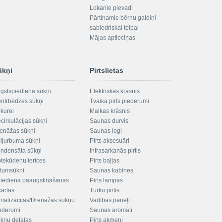
Lokanie pievadi
Pārtinamie bērnu galdiņi
sabiedriskai telpai
Mājas aptieciņas
ūkņi
Pirtslietas
gstspiediena sūkņi
Elektriskās krāsnis
ntrbēdzes sūkņi
Tvaika pirts piederumi
kurei
Malkas krāsnis
cirkulācijas sūkņi
Saunas durvis
enāžas sūkņi
Saunas logi
iļurbuma sūkņi
Pirts aksesuāri
ndensāta sūkņi
Infrasarkanās pirtis
tekūdeņu ierīces
Pirts baļļas
ltumsūkņi
Saunas kabīnes
iediena paaugstināšanas
Pirts lampas
kārtas
Turku pirtis
nalizācijas/Drenāžas sūkņu
Vadības paneļi
ederumi
Saunas aromāti
kņu detaļas
Pirts akmeņi