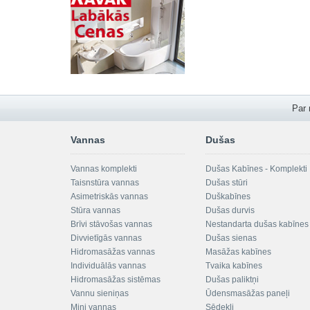
Par
Vannas
Dušas
Vannas komplekti
Dušas Kabīnes - Komplekti
Taisnstūra vannas
Dušas stūri
Asimetriskās vannas
Duškabīnes
Stūra vannas
Dušas durvis
Brīvi stāvošas vannas
Nestandarta dušas kabīnes
Divvietīgās vannas
Dušas sienas
Hidromasāžas vannas
Masāžas kabīnes
Individuālās vannas
Tvaika kabīnes
Hidromasāžas sistēmas
Dušas paliktņi
Vannu sieniņas
Ūdensmasāžas paneļi
Mini vannas
Sēdekļi