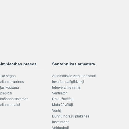
aimniecības preces
Santehnikas armatūra
aika segas
Automātiskie ziepju dozatori
kritumu tvertnes
Invalīdu palīglīdzekļi
ļas kopšana
Iebūvējamie rāmji
pīrgrozi
Ventilatori
irošanas sistēmas
Roku žāvētāji
kritumu maisi
Matu žāvētāji
Ventiļi
Durvju norāžu plāksnes
Instrumenti
Veidgabali