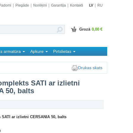
Padomi
Piegāde
Norēķini
Garantija
Kontakti
LV
RU
Grozā
0,00 €
as armatūra
Apkure
Pirtslietas
Drukas skats
mplekts SATI ar izlietni
 50, balts
SATI ar izlietni CERSANIA 50, balts
m