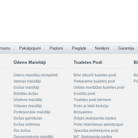
 mums
Pakalpojumi
Padomi
Piegāde
Norēķini
Garantija
Ūdens Maisītāji
Tualetes Podi
Bi
Ūdens maisītāju komplekti
Brīvi stāvoši tualetes podi
Bi
Vannas maisītāji
Piekaramie tualetes podi
Pi
Dušas maisītāji
Grīdas montāžas tualetes podi
Bidettas dušas
Invalīdu podi
Izlietnes maisītāji
Tualetes podi bērniem
Virtuves maisītāji
Pods ar bidē funkciju
Profesionālie maisītāji
Biotualetes
Dušas garnitūras
Ārējās skalojamās kastes
Dušas sistēmas
Podu skalošanas spiedpogas
Āra dušas
Speciāla pielietojuma podi
Zemapmetuma maisītāji
WC Skalojamās kastes