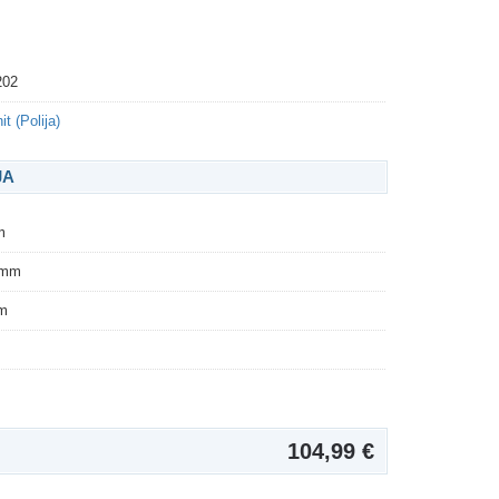
202
t (Polija)
JA
m
 mm
m
104,99 €