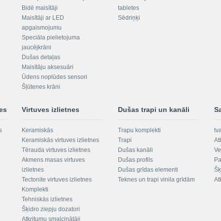
Bidē maisītāji
tabletes
Maisītāji ar LED
Sēdriņķi
apgaismojumu
Speciāla pielietojuma
jaucējkrāni
Dušas detaļas
Maisītāju aksesuāri
Ūdens noplūdes sensori
Šļūtenes krāni
nes
Virtuves izlietnes
Dušas trapi un kanāli
S
s
Keramiskās
Trapu komplekti
tv
Keramiskās virtuves izlietnes
Trapi
At
Tērauda virtuves izlietnes
Dušas kanāli
Ve
Akmens masas virtuves
Dušas profils
Pa
izlietnes
Dušas grīdas elementi
Šķ
Tectonite virtuves izlietnes
Teknes un trapi vinila grīdām
At
Komplekti
Tehniskās izlietnes
Šķidro ziepju dozatori
Atkritumu smalcinātāji