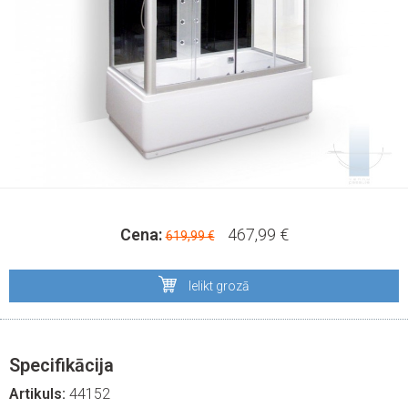
Cena:
467,99 €
619,99 €
Ielikt grozā
Specifikācija
Artikuls:
44152