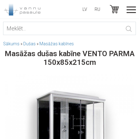
LV
RU
Sākums
»
Dušas
»
Masāžas kabīnes
Masāžas dušas kabīne VENTO PARMA
150x85x215cm