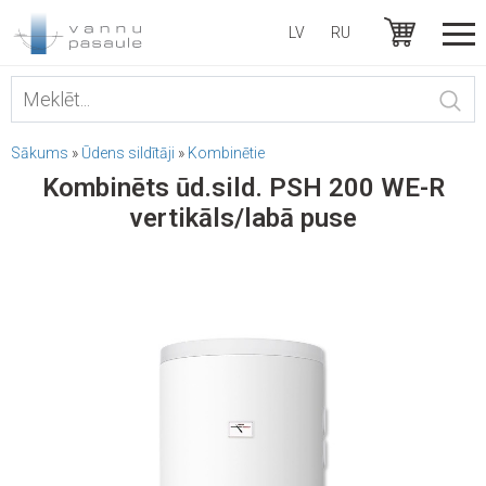
LV
RU
Sākums
»
Ūdens sildītāji
»
Kombinētie
Kombinēts ūd.sild. PSH 200 WE-R
vertikāls/labā puse