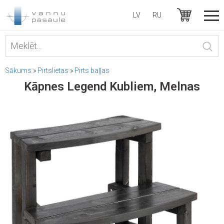
LV
RU
Sākums
»
Pirtslietas
»
Pirts baļļas
Kāpnes Legend Kubliem, Melnas