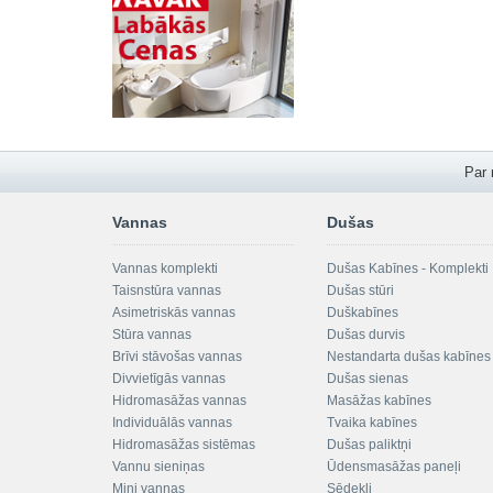
Par
Vannas
Dušas
Vannas komplekti
Dušas Kabīnes - Komplekti
Taisnstūra vannas
Dušas stūri
Asimetriskās vannas
Duškabīnes
Stūra vannas
Dušas durvis
Brīvi stāvošas vannas
Nestandarta dušas kabīnes
Divvietīgās vannas
Dušas sienas
Hidromasāžas vannas
Masāžas kabīnes
Individuālās vannas
Tvaika kabīnes
Hidromasāžas sistēmas
Dušas paliktņi
Vannu sieniņas
Ūdensmasāžas paneļi
Mini vannas
Sēdekļi