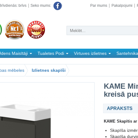
rīvdienās: brīvs
Par mums
Pakalpojumi
Seko mums:
dens Maisītāji
Tualetes Podi
Virtuves izlietnes
Santehnik
abas mēbeles
Izlietnes skapīši
KAME Mini
kreisā pu
APRAKSTS
KAME Skapītis ar 
Skapīša izmēr
Skapīša durvis