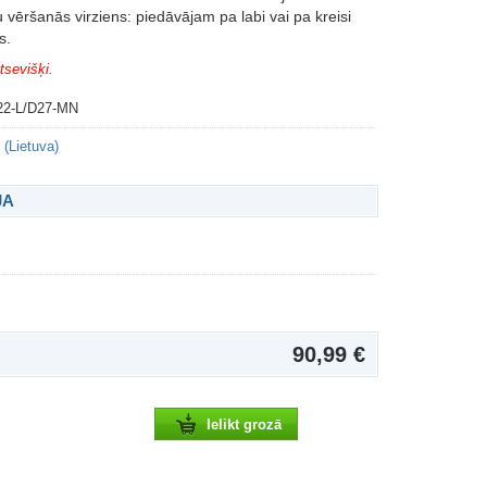
 vēršanās virziens: piedāvājam pa labi vai pa kreisi
s.
tsevišķi.
22-L/D27-MN
(Lietuva)
JA
90,99 €
Ielikt grozā