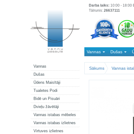
Darba laiks:
10:00 - 18:00 B
Tālrunis:
26637111
Vannas
Dušas
Ū
Kanalizācija
Vannas
Sākums
Vannas ist
Dušas
Ūdens Maisītāji
Tualetes Podi
Bidē un Pisuāri
Dvieļu žāvētāji
Vannas istabas mēbeles
Vannas istabas izlietnes
Virtuves izlietnes