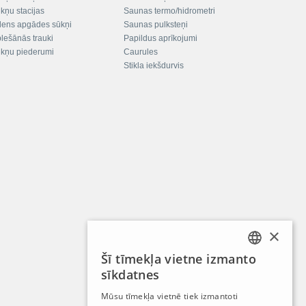
kņu stacijas
Saunas termo/hidrometri
ens apgādes sūkņi
Saunas pulksteņi
plešānās trauki
Papildus aprīkojumi
kņu piederumi
Caurules
Stikla iekšdurvis
×
Šī tīmekļa vietne izmanto
LATVIAN
sīkdatnes
RUSSIAN
Mūsu tīmekļa vietnē tiek izmantoti