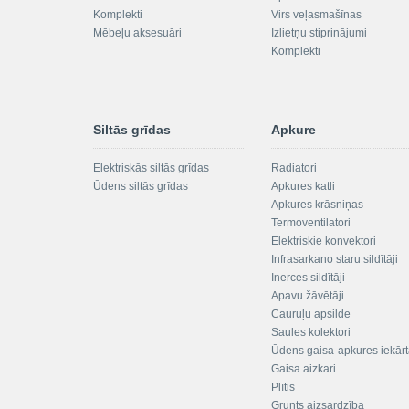
Komplekti
Virs veļasmašīnas
Mēbeļu aksesuāri
Izlietņu stiprinājumi
Komplekti
Siltās grīdas
Apkure
Elektriskās siltās grīdas
Radiatori
Ūdens siltās grīdas
Apkures katli
Apkures krāsniņas
Termoventilatori
Elektriskie konvektori
Infrasarkano staru sildītāji
Inerces sildītāji
Apavu žāvētāji
Cauruļu apsilde
Saules kolektori
Ūdens gaisa-apkures iekār
Gaisa aizkari
Plītis
Grunts aizsardzība