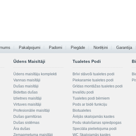
 mums
Pakalpojumi
Padomi
Piegāde
Norēķini
Garantija
Ūdens Maisītāji
Tualetes Podi
Bi
Ūdens maisītāju komplekti
Brīvi stāvoši tualetes podi
Bi
Vannas maisītāji
Piekaramie tualetes podi
Pi
Dušas maisītāji
Grīdas montāžas tualetes podi
Bidettas dušas
Invalīdu podi
Izlietnes maisītāji
Tualetes podi bērniem
Virtuves maisītāji
Pods ar bidē funkciju
Profesionālie maisītāji
Biotualetes
Dušas garnitūras
Ārējās skalojamās kastes
Dušas sistēmas
Podu skalošanas spiedpogas
Āra dušas
Speciāla pielietojuma podi
Zemapmetuma maisītāji
WC Skalojamās kastes