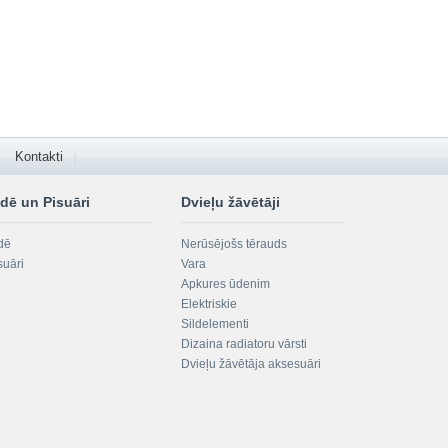
Kontakti
dē un Pisuāri
Dvieļu žāvētāji
dē
Nerūsējošs tērauds
suāri
Vara
Apkures ūdenim
Elektriskie
Sildelementi
Dizaina radiatoru vārsti
Dvieļu žāvētāja aksesuāri