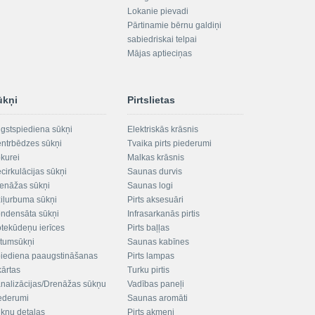
Lokanie pievadi
Pārtinamie bērnu galdiņi
sabiedriskai telpai
Mājas aptieciņas
ūkņi
Pirtslietas
gstspiediena sūkņi
Elektriskās krāsnis
ntrbēdzes sūkņi
Tvaika pirts piederumi
kurei
Malkas krāsnis
cirkulācijas sūkņi
Saunas durvis
enāžas sūkņi
Saunas logi
iļurbuma sūkņi
Pirts aksesuāri
ndensāta sūkņi
Infrasarkanās pirtis
tekūdeņu ierīces
Pirts baļļas
ltumsūkņi
Saunas kabīnes
iediena paaugstināšanas
Pirts lampas
kārtas
Turku pirtis
nalizācijas/Drenāžas sūkņu
Vadības paneļi
ederumi
Saunas aromāti
kņu detaļas
Pirts akmeņi