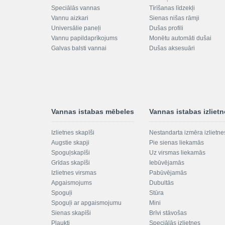
Speciālās vannas
Tīrīšanas līdzekļi
Vannu aizkari
Sienas nišas rāmji
Universālie paneļi
Dušas profili
Vannu papildaprīkojums
Monētu automāti dušai
Galvas balsti vannai
Dušas aksesuāri
Vannas istabas mēbeles
Vannas istabas izliet
Izlietnes skapīši
Nestandarta izmēra izlietne
Augstie skapji
Pie sienas liekamās
Spoguļskapīši
Uz virsmas liekamās
Grīdas skapīši
Iebūvējamās
Izlietnes virsmas
Pabūvējamās
Apgaismojums
Dubultās
Spoguļi
Stūra
Spoguļi ar apgaismojumu
Mini
Sienas skapīši
Brīvi stāvošas
Plaukti
Speciālās izlietnes