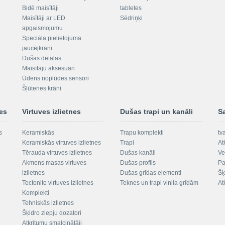
Bidē maisītāji
tabletes
Maisītāji ar LED
Sēdriņķi
apgaismojumu
Speciāla pielietojuma
jaucējkrāni
Dušas detaļas
Maisītāju aksesuāri
Ūdens noplūdes sensori
Šļūtenes krāni
nes
Virtuves izlietnes
Dušas trapi un kanāli
S
s
Keramiskās
Trapu komplekti
tv
Keramiskās virtuves izlietnes
Trapi
At
Tērauda virtuves izlietnes
Dušas kanāli
Ve
Akmens masas virtuves
Dušas profils
Pa
izlietnes
Dušas grīdas elementi
Šķ
Tectonite virtuves izlietnes
Teknes un trapi vinila grīdām
At
Komplekti
Tehniskās izlietnes
Šķidro ziepju dozatori
Atkritumu smalcinātāji