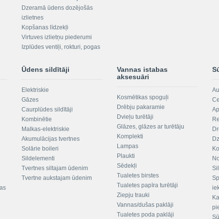
Dzeramā ūdens dozējošās
izlietnes
Kopšanas līdzekļi
Virtuves izlietņu piederumi
Izplūdes ventiļi, rokturi, pogas
Ūdens sildītāji
Vannas istabas
S
aksesuāri
Elektriskie
Au
Kosmētikas spoguļi
Gāzes
Ce
Drēbju pakaramie
Caurplūdes sildītāji
Ap
Dvieļu turētāji
Kombinētie
Re
Glāzes, glāzes ar turētāju
Malkas-elektriskie
Dr
Komplekti
Akumulācijas tvertnes
Dz
Lampas
Solārie boileri
Ko
Plaukti
Sildelementi
No
Sēdekļi
Tvertnes siltajam ūdenim
Si
Tualetes birstes
Tvertne aukstajam ūdenim
Sp
Tualetes papīra turētāji
tas
ie
Ziepju trauki
Ka
Vannas/dušas paklāji
pi
Tualetes poda paklāji
Sū