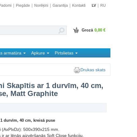
Padomi
Piegāde
Norēķini
Garantija
Kontakti
LV
RU
Grozā
0,00 €
as armatūra
Apkure
Pirtslietas
Drukas skats
 Skapītis ar 1 durvīm, 40 cm,
se, Matt Graphite
1 durvīm, 40 cm, kreisā puse
i (AxPlxDz): 500x390x215 mm.
 ir ar lēnās aizvēršanās Soft Close funkciju.