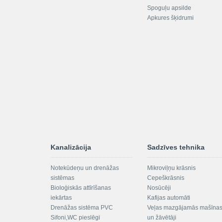
Spoguļu apsilde
Apkures šķidrumi
Kanalizācija
Sadzīves tehnika
Notekūdeņu un drenāžas
Mikroviļņu krāsnis
sistēmas
Cepeškrāsnis
Bioloģiskās attīrīšanas
Nosūcēji
iekārtas
Kafijas automāti
Drenāžas sistēma PVC
Veļas mazgājamās mašīna
Sifoni,WC pieslēgi
un žāvētāji