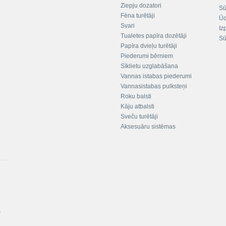
Ziepju dozatori
Sū
Fēna turētāji
Ūd
Svari
Iz
Tualetes papīra dozētāji
Sū
Papīra dvieļu turētāji
Piederumi bērniem
Sīklietu uzglabāšana
Vannas istabas piederumi
Vannasistabas pulksteņi
Roku balsti
Kāju atbalsti
Sveču turētāji
Aksesuāru sistēmas
s