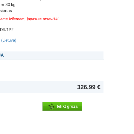
am 30 kg
 sienas
ame izlietnēm, jāpasūta atsevišķi.
3DR/1P2
(Lietuva)
JA
326,99 €
Ielikt grozā