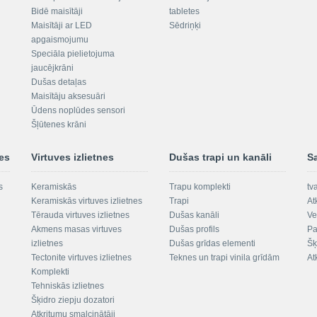
Bidē maisītāji
tabletes
Maisītāji ar LED
Sēdriņķi
apgaismojumu
Speciāla pielietojuma
jaucējkrāni
Dušas detaļas
Maisītāju aksesuāri
Ūdens noplūdes sensori
Šļūtenes krāni
nes
Virtuves izlietnes
Dušas trapi un kanāli
S
s
Keramiskās
Trapu komplekti
tv
Keramiskās virtuves izlietnes
Trapi
At
Tērauda virtuves izlietnes
Dušas kanāli
Ve
Akmens masas virtuves
Dušas profils
Pa
izlietnes
Dušas grīdas elementi
Šķ
Tectonite virtuves izlietnes
Teknes un trapi vinila grīdām
At
Komplekti
Tehniskās izlietnes
Šķidro ziepju dozatori
Atkritumu smalcinātāji