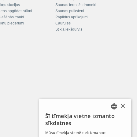
kņu stacijas
Saunas termo/hidrometri
ens apgādes sūkņi
Saunas pulksteņi
plešānās trauki
Papildus aprīkojumi
kņu piederumi
Caurules
Stikla iekšdurvis
×
Šī tīmekļa vietne izmanto
LATVIAN
sīkdatnes
RUSSIAN
Mūsu tīmekļa vietnē tiek izmantoti