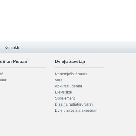
Kontakti
dē un Pisuāri
Dvieļu žāvētāji
dē
Nerūsējošs tērauds
suāri
Vara
Apkures ūdenim
Elektriskie
Sildelementi
Dizaina radiatoru vārsti
Dvieļu žāvētāja aksesuāri