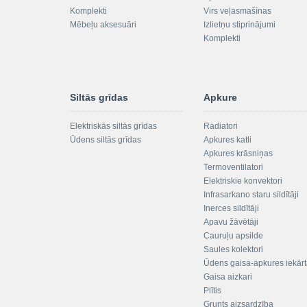
Komplekti
Virs veļasmašīnas
Mēbeļu aksesuāri
Izlietņu stiprinājumi
Komplekti
Siltās grīdas
Apkure
Elektriskās siltās grīdas
Radiatori
Ūdens siltās grīdas
Apkures katli
Apkures krāsniņas
Termoventilatori
Elektriskie konvektori
Infrasarkano staru sildītāji
Inerces sildītāji
Apavu žāvētāji
Cauruļu apsilde
Saules kolektori
Ūdens gaisa-apkures iekār
Gaisa aizkari
Plītis
Grunts aizsardzība