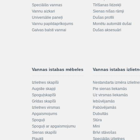
Speciālās vannas
Tīrīšanas līdzekļi
Vannu aizkari
Sienas nišas rāmji
Universālie paneļi
Dušas profili
Vannu papildaprīkojums
Monētu automāti dušai
Galvas balsti vannai
Dušas aksesuāri
Vannas istabas mēbeles
Vannas istabas izliet
Izlietnes skapīši
Nestandarta izmēra izlietne
Augstie skapji
Pie sienas liekamās
Spoguļskapīši
Uz virsmas liekamās
Grīdas skapīši
Iebūvējamās
Izlietnes virsmas
Pabūvējamās
Apgaismojums
Dubultās
Spoguļi
Stūra
Spoguļi ar apgaismojumu
Mini
Sienas skapīši
Brīvi stāvošas
Plaukti
Speciālās izlietnes