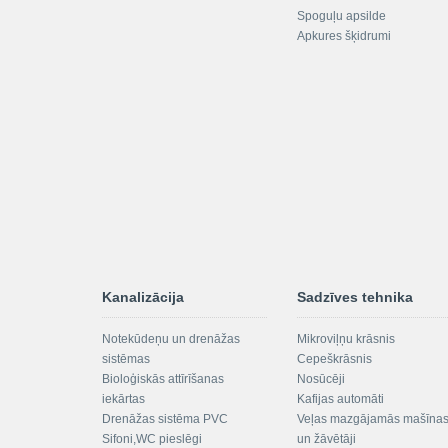
Spoguļu apsilde
Apkures šķidrumi
Kanalizācija
Sadzīves tehnika
Notekūdeņu un drenāžas
Mikroviļņu krāsnis
sistēmas
Cepeškrāsnis
Bioloģiskās attīrīšanas
Nosūcēji
iekārtas
Kafijas automāti
Drenāžas sistēma PVC
Veļas mazgājamās mašīna
Sifoni,WC pieslēgi
un žāvētāji