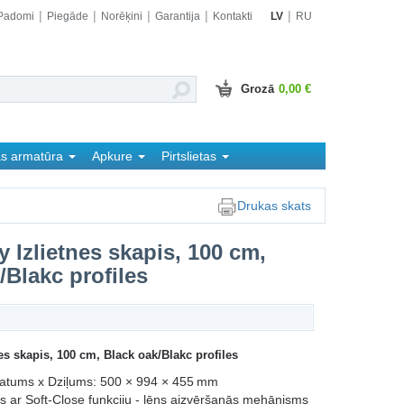
Padomi
Piegāde
Norēķini
Garantija
Kontakti
LV
RU
Grozā
0,00 €
as armatūra
Apkure
Pirtslietas
Drukas skats
 Izlietnes skapis, 100 cm,
/Blakc profiles
es skapis, 100 cm, Black oak/Blakc profiles
atums x Dziļums: 500 × 994 × 455 mm
es ar Soft-Close funkciju - lēns aizvēršanās mehānisms