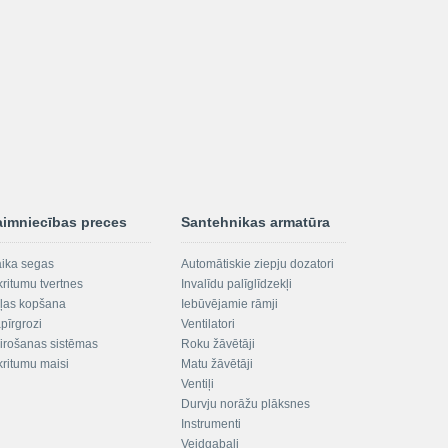
aimniecības preces
Santehnikas armatūra
aika segas
Automātiskie ziepju dozatori
kritumu tvertnes
Invalīdu palīglīdzekļi
ļas kopšana
Iebūvējamie rāmji
pīrgrozi
Ventilatori
irošanas sistēmas
Roku žāvētāji
kritumu maisi
Matu žāvētāji
Ventiļi
Durvju norāžu plāksnes
Instrumenti
Veidgabali