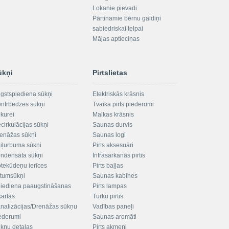
Lokanie pievadi
Pārtinamie bērnu galdiņi
sabiedriskai telpai
Mājas aptieciņas
ūkņi
Pirtslietas
gstspiediena sūkņi
Elektriskās krāsnis
ntrbēdzes sūkņi
Tvaika pirts piederumi
kurei
Malkas krāsnis
cirkulācijas sūkņi
Saunas durvis
enāžas sūkņi
Saunas logi
iļurbuma sūkņi
Pirts aksesuāri
ndensāta sūkņi
Infrasarkanās pirtis
tekūdeņu ierīces
Pirts baļļas
ltumsūkņi
Saunas kabīnes
iediena paaugstināšanas
Pirts lampas
kārtas
Turku pirtis
nalizācijas/Drenāžas sūkņu
Vadības paneļi
ederumi
Saunas aromāti
kņu detaļas
Pirts akmeņi