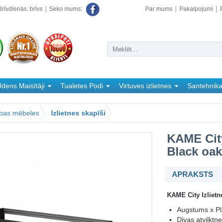
rīvdienās: brīvs
Par mums
Pakalpojumi
Seko mums:
dens Maisītāji
Tualetes Podi
Virtuves izlietnes
Santehnik
abas mēbeles
Izlietnes skapīši
KAME City
Black oak
APRAKSTS
KAME City Izlietn
Augstums x Pl
Divas atvilktn