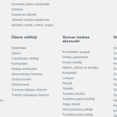
Dzeramā ūdens dozējošās
izlietnes
Kopšanas līdzekļi
Virtuves izlietņu piederumi
Izplūdes ventiļi, rokturi, pogas
Ūdens sildītāji
Vannas istabas
S
aksesuāri
Elektriskie
Au
Kosmētikas spoguļi
Gāzes
Ce
Drēbju pakaramie
Caurplūdes sildītāji
Ap
Dvieļu turētāji
Kombinētie
Re
Glāzes, glāzes ar turētāju
Malkas-elektriskie
Dr
Komplekti
Akumulācijas tvertnes
Dz
Lampas
Solārie boileri
Ko
Plaukti
Sildelementi
No
Sēdekļi
Tvertnes siltajam ūdenim
Si
Tualetes birstes
Tvertne aukstajam ūdenim
Sp
Tualetes papīra turētāji
tas
ie
Ziepju trauki
Ka
Vannas/dušas paklāji
pi
Tualetes poda paklāji
Sū