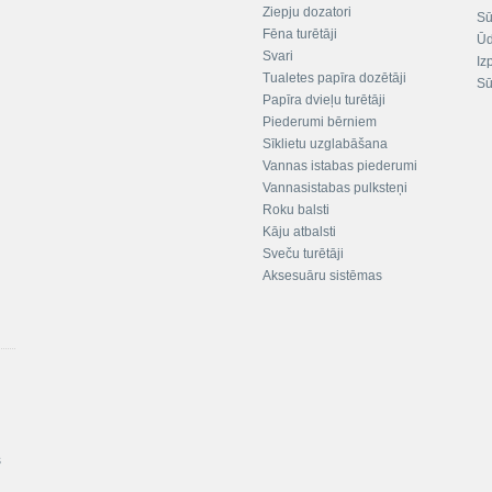
Ziepju dozatori
Sū
Fēna turētāji
Ūd
Svari
Iz
Tualetes papīra dozētāji
Sū
Papīra dvieļu turētāji
Piederumi bērniem
Sīklietu uzglabāšana
Vannas istabas piederumi
Vannasistabas pulksteņi
Roku balsti
Kāju atbalsti
Sveču turētāji
Aksesuāru sistēmas
s