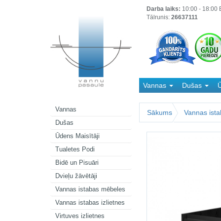
Darba laiks:
10:00 - 18:00 B
Tālrunis:
26637111
Vannas
Dušas
Ū
Kanalizācija
Vannas
Sākums
Vannas ist
Dušas
Ūdens Maisītāji
Tualetes Podi
Bidē un Pisuāri
Dvieļu žāvētāji
Vannas istabas mēbeles
Vannas istabas izlietnes
Virtuves izlietnes