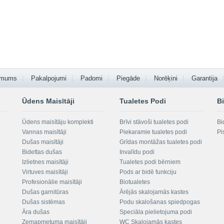
 mums
Pakalpojumi
Padomi
Piegāde
Norēķini
Garantija
Ūdens Maisītāji
Tualetes Podi
Bi
Ūdens maisītāju komplekti
Brīvi stāvoši tualetes podi
Bi
Vannas maisītāji
Piekaramie tualetes podi
Pi
Dušas maisītāji
Grīdas montāžas tualetes podi
Bidettas dušas
Invalīdu podi
Izlietnes maisītāji
Tualetes podi bērniem
Virtuves maisītāji
Pods ar bidē funkciju
Profesionālie maisītāji
Biotualetes
Dušas garnitūras
Ārējās skalojamās kastes
Dušas sistēmas
Podu skalošanas spiedpogas
Āra dušas
Speciāla pielietojuma podi
Zemapmetuma maisītāji
WC Skalojamās kastes