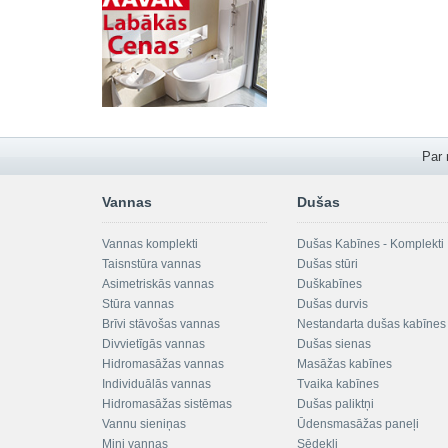
Par
Vannas
Dušas
Vannas komplekti
Dušas Kabīnes - Komplekti
Taisnstūra vannas
Dušas stūri
Asimetriskās vannas
Duškabīnes
Stūra vannas
Dušas durvis
Brīvi stāvošas vannas
Nestandarta dušas kabīnes
Divvietīgās vannas
Dušas sienas
Hidromasāžas vannas
Masāžas kabīnes
Individuālās vannas
Tvaika kabīnes
Hidromasāžas sistēmas
Dušas paliktņi
Vannu sieniņas
Ūdensmasāžas paneļi
Mini vannas
Sēdekļi