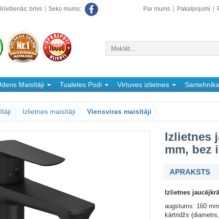
rīvdienās: brīvs
Par mums
Pakalpojumi
Seko mums:
dens Maisītāji
Tualetes Podi
Virtuves izlietnes
Santehnik
tāji
Izlietnes maisītāji
Viensviras maisītāji
Izlietnes 
mm, bez i
APRAKSTS
Izlietnes jaucējkr
augstums: 160 m
kārtridžs (diametr