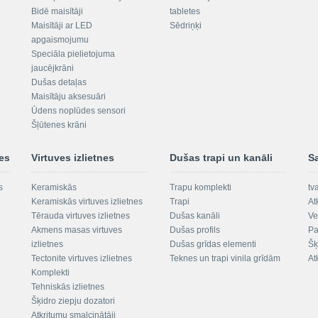
Bidē maisītāji
tabletes
Maisītāji ar LED
Sēdriņķi
apgaismojumu
Speciāla pielietojuma
jaucējkrāni
Dušas detaļas
Maisītāju aksesuāri
Ūdens noplūdes sensori
Šļūtenes krāni
nes
Virtuves izlietnes
Dušas trapi un kanāli
S
s
Keramiskās
Trapu komplekti
tv
Keramiskās virtuves izlietnes
Trapi
At
Tērauda virtuves izlietnes
Dušas kanāli
Ve
Akmens masas virtuves
Dušas profils
Pa
izlietnes
Dušas grīdas elementi
Šķ
Tectonite virtuves izlietnes
Teknes un trapi vinila grīdām
At
Komplekti
Tehniskās izlietnes
Šķidro ziepju dozatori
Atkritumu smalcinātāji