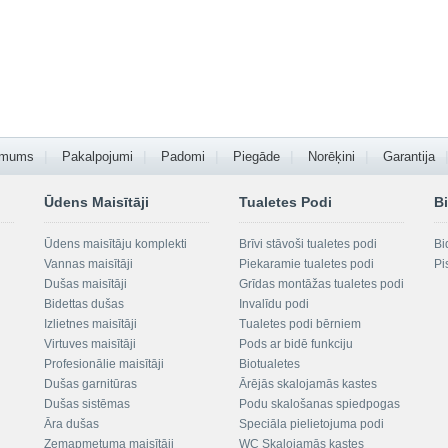
 mums
Pakalpojumi
Padomi
Piegāde
Norēķini
Garantija
Ūdens Maisītāji
Tualetes Podi
Bi
Ūdens maisītāju komplekti
Brīvi stāvoši tualetes podi
Bi
Vannas maisītāji
Piekaramie tualetes podi
Pi
Dušas maisītāji
Grīdas montāžas tualetes podi
Bidettas dušas
Invalīdu podi
Izlietnes maisītāji
Tualetes podi bērniem
Virtuves maisītāji
Pods ar bidē funkciju
Profesionālie maisītāji
Biotualetes
Dušas garnitūras
Ārējās skalojamās kastes
Dušas sistēmas
Podu skalošanas spiedpogas
Āra dušas
Speciāla pielietojuma podi
Zemapmetuma maisītāji
WC Skalojamās kastes