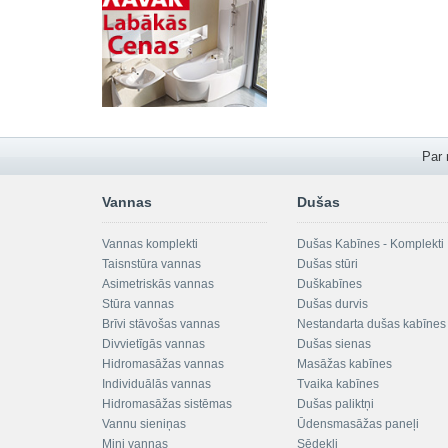
Par
Vannas
Dušas
Vannas komplekti
Dušas Kabīnes - Komplekti
Taisnstūra vannas
Dušas stūri
Asimetriskās vannas
Duškabīnes
Stūra vannas
Dušas durvis
Brīvi stāvošas vannas
Nestandarta dušas kabīnes
Divvietīgās vannas
Dušas sienas
Hidromasāžas vannas
Masāžas kabīnes
Individuālās vannas
Tvaika kabīnes
Hidromasāžas sistēmas
Dušas paliktņi
Vannu sieniņas
Ūdensmasāžas paneļi
Mini vannas
Sēdekļi