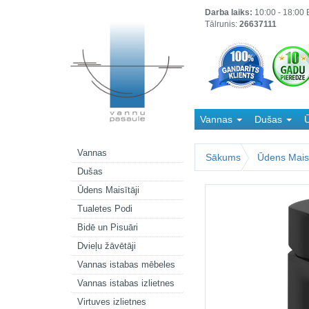
Darba laiks:
10:00 - 18:00 B
Tālrunis:
26637111
Vannas
Dušas
Ū
Kanalizācija
Vannas
Sākums
Ūdens Maisī
Dušas
Ūdens Maisītāji
Tualetes Podi
Bidē un Pisuāri
Dvieļu žāvētāji
Vannas istabas mēbeles
Vannas istabas izlietnes
Virtuves izlietnes