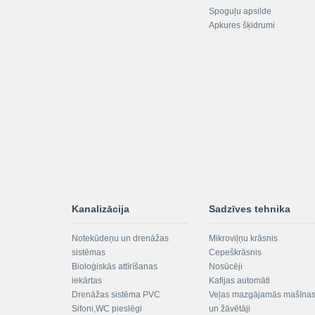
Spoguļu apsilde
Apkures šķidrumi
Kanalizācija
Sadzīves tehnika
Notekūdeņu un drenāžas
Mikroviļņu krāsnis
sistēmas
Cepeškrāsnis
Bioloģiskās attīrīšanas
Nosūcēji
iekārtas
Kafijas automāti
Drenāžas sistēma PVC
Veļas mazgājamās mašīna
Sifoni,WC pieslēgi
un žāvētāji