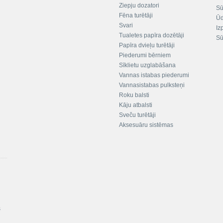
Ziepju dozatori
Sū
Fēna turētāji
Ūd
Svari
Iz
Tualetes papīra dozētāji
Sū
Papīra dvieļu turētāji
Piederumi bērniem
Sīklietu uzglabāšana
Vannas istabas piederumi
Vannasistabas pulksteņi
Roku balsti
Kāju atbalsti
Sveču turētāji
Aksesuāru sistēmas
s