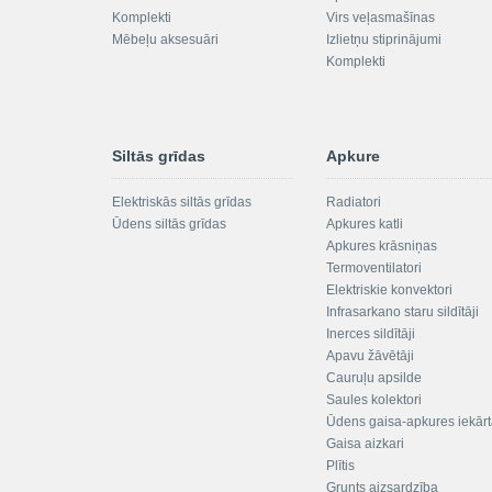
Komplekti
Virs veļasmašīnas
Mēbeļu aksesuāri
Izlietņu stiprinājumi
Komplekti
Siltās grīdas
Apkure
Elektriskās siltās grīdas
Radiatori
Ūdens siltās grīdas
Apkures katli
Apkures krāsniņas
Termoventilatori
Elektriskie konvektori
Infrasarkano staru sildītāji
Inerces sildītāji
Apavu žāvētāji
Cauruļu apsilde
Saules kolektori
Ūdens gaisa-apkures iekār
Gaisa aizkari
Plītis
Grunts aizsardzība