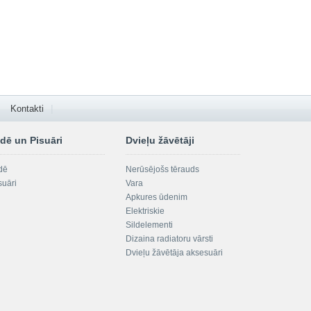
Kontakti
dē un Pisuāri
Dvieļu žāvētāji
dē
Nerūsējošs tērauds
suāri
Vara
Apkures ūdenim
Elektriskie
Sildelementi
Dizaina radiatoru vārsti
Dvieļu žāvētāja aksesuāri