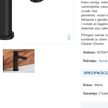
krāsu versija: meln
savienojošās cauru
izvads: bez
piemērots: visām 
Iekšpusē ir ģeniāls
l minūtē un bagātin
ietekmēs jūsu ūden
Pilnīgam vannas is
kombinēt ar citiem
Cleaner Chrome.
Artikuls:
X07047
Ražotājs:
Ravak 
SPECIFIKĀCI
Krāsa:
Melns
Garantija:
2 Gadi