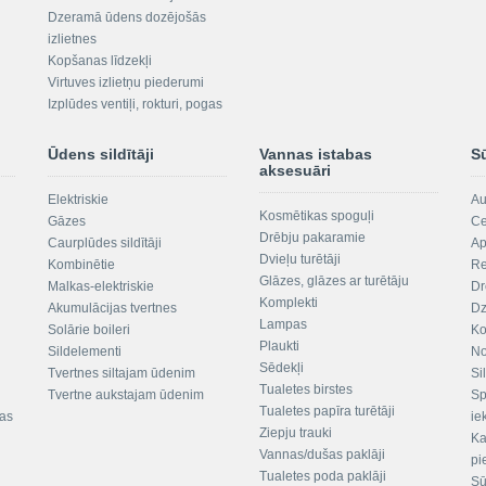
Dzeramā ūdens dozējošās
izlietnes
Kopšanas līdzekļi
Virtuves izlietņu piederumi
Izplūdes ventiļi, rokturi, pogas
Ūdens sildītāji
Vannas istabas
S
aksesuāri
Elektriskie
Au
Kosmētikas spoguļi
Gāzes
Ce
Drēbju pakaramie
Caurplūdes sildītāji
Ap
Dvieļu turētāji
Kombinētie
Re
Glāzes, glāzes ar turētāju
Malkas-elektriskie
Dr
Komplekti
Akumulācijas tvertnes
Dz
Lampas
Solārie boileri
Ko
Plaukti
Sildelementi
No
Sēdekļi
Tvertnes siltajam ūdenim
Si
Tualetes birstes
Tvertne aukstajam ūdenim
Sp
Tualetes papīra turētāji
tas
ie
Ziepju trauki
Ka
Vannas/dušas paklāji
pi
Tualetes poda paklāji
Sū