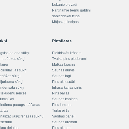
Lokanie pievadi
Pārtinamie bērnu galdiņi
sabiedriskai telpai
Mājas aptieciņas
ūkņi
Pirtslietas
gstspiediena sūkņi
Elektriskās krāsnis
ntrbēdzes sūkņi
Tvaika pirts piederumi
kurei
Malkas krāsnis
cirkulācijas sūkņi
Saunas durvis
enāžas sūkņi
Saunas logi
iļurbuma sūkņi
Pirts aksesuāri
ndensāta sūkņi
Infrasarkanās pirtis
tekūdeņu ierīces
Pirts baļļas
ltumsūkņi
Saunas kabīnes
iediena paaugstināšanas
Pirts lampas
kārtas
Turku pirtis
nalizācijas/Drenāžas sūkņu
Vadības paneļi
ederumi
Saunas aromāti
kņu detaļas
Pirts akmeņi