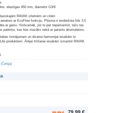
s
les: elastīgas 450 mm, diametrs G3/8
klasiskajām RAVAK izlietnēm un citām
 aerators ar EcoFlow funkciju. Plūsma ir ierobežota līdz 3,5
āta ar gaisu. Visticamāk, jūs to pat nepamanīsit, taču tas
s patēriņu, kas būs mazāks nekā ar parasto akumulatoru.
tabas risinājumam un dizaina harmonijai iesakām to
 Life produktiem. Ārējai tīrīšanai iesakām izmantot RAVAK
6
(Čehija)
JA
79,99 €
98,99 €