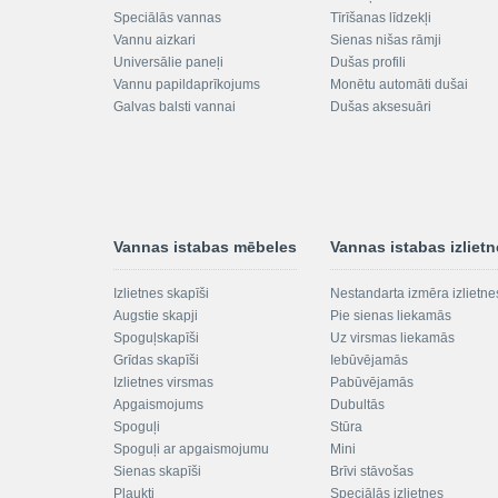
Speciālās vannas
Tīrīšanas līdzekļi
Vannu aizkari
Sienas nišas rāmji
Universālie paneļi
Dušas profili
Vannu papildaprīkojums
Monētu automāti dušai
Galvas balsti vannai
Dušas aksesuāri
Vannas istabas mēbeles
Vannas istabas izliet
Izlietnes skapīši
Nestandarta izmēra izlietne
Augstie skapji
Pie sienas liekamās
Spoguļskapīši
Uz virsmas liekamās
Grīdas skapīši
Iebūvējamās
Izlietnes virsmas
Pabūvējamās
Apgaismojums
Dubultās
Spoguļi
Stūra
Spoguļi ar apgaismojumu
Mini
Sienas skapīši
Brīvi stāvošas
Plaukti
Speciālās izlietnes