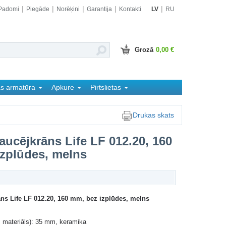
Padomi
Piegāde
Norēķini
Garantija
Kontakti
LV
RU
Grozā
0,00 €
as armatūra
Apkure
Pirtslietas
Drukas skats
jaucējkrāns Life LF 012.20, 160
zplūdes, melns
āns Life LF 012.20, 160 mm, bez izplūdes, melns​
m
s, materiāls): 35 mm, keramika