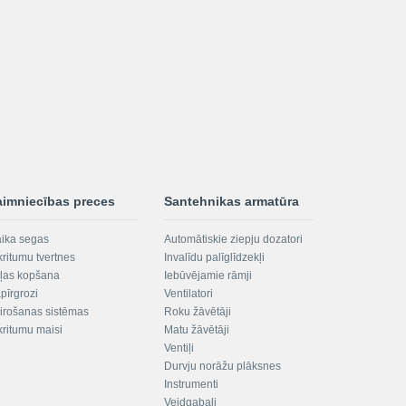
aimniecības preces
Santehnikas armatūra
aika segas
Automātiskie ziepju dozatori
kritumu tvertnes
Invalīdu palīglīdzekļi
ļas kopšana
Iebūvējamie rāmji
pīrgrozi
Ventilatori
irošanas sistēmas
Roku žāvētāji
kritumu maisi
Matu žāvētāji
Ventiļi
Durvju norāžu plāksnes
Instrumenti
Veidgabali