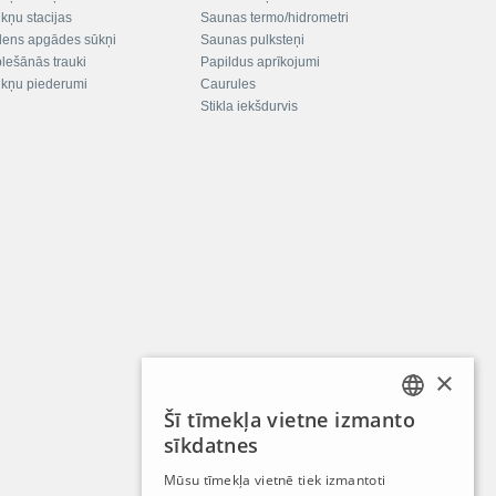
kņu stacijas
Saunas termo/hidrometri
ens apgādes sūkņi
Saunas pulksteņi
plešānās trauki
Papildus aprīkojumi
kņu piederumi
Caurules
Stikla iekšdurvis
×
Šī tīmekļa vietne izmanto
LATVIAN
sīkdatnes
RUSSIAN
Mūsu tīmekļa vietnē tiek izmantoti