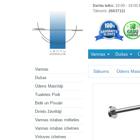
Darba laiks:
10:00 - 18:00 B
Tālrunis:
26637111
Vannas
Dušas
Ū
Kanalizācija
Vannas
Sākums
Ūdens Maisī
Dušas
Ūdens Maisītāji
Tualetes Podi
Bidē un Pisuāri
Dvieļu žāvētāji
Vannas istabas mēbeles
Vannas istabas izlietnes
Virtuves izlietnes