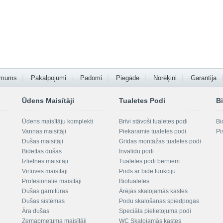
 mums
Pakalpojumi
Padomi
Piegāde
Norēķini
Garantija
Ūdens Maisītāji
Tualetes Podi
Bi
Ūdens maisītāju komplekti
Brīvi stāvoši tualetes podi
Bi
Vannas maisītāji
Piekaramie tualetes podi
Pi
Dušas maisītāji
Grīdas montāžas tualetes podi
Bidettas dušas
Invalīdu podi
Izlietnes maisītāji
Tualetes podi bērniem
Virtuves maisītāji
Pods ar bidē funkciju
Profesionālie maisītāji
Biotualetes
Dušas garnitūras
Ārējās skalojamās kastes
Dušas sistēmas
Podu skalošanas spiedpogas
Āra dušas
Speciāla pielietojuma podi
Zemapmetuma maisītāji
WC Skalojamās kastes