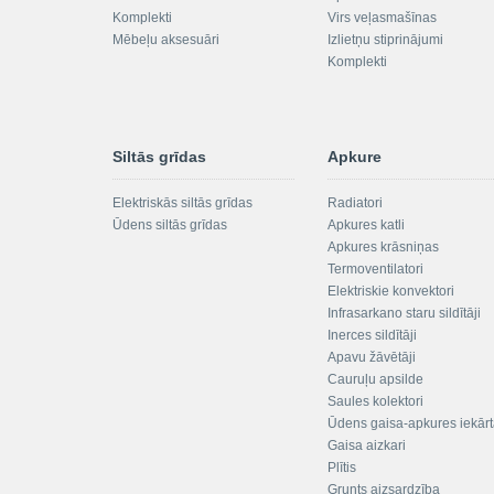
Komplekti
Virs veļasmašīnas
Mēbeļu aksesuāri
Izlietņu stiprinājumi
Komplekti
Siltās grīdas
Apkure
Elektriskās siltās grīdas
Radiatori
Ūdens siltās grīdas
Apkures katli
Apkures krāsniņas
Termoventilatori
Elektriskie konvektori
Infrasarkano staru sildītāji
Inerces sildītāji
Apavu žāvētāji
Cauruļu apsilde
Saules kolektori
Ūdens gaisa-apkures iekār
Gaisa aizkari
Plītis
Grunts aizsardzība