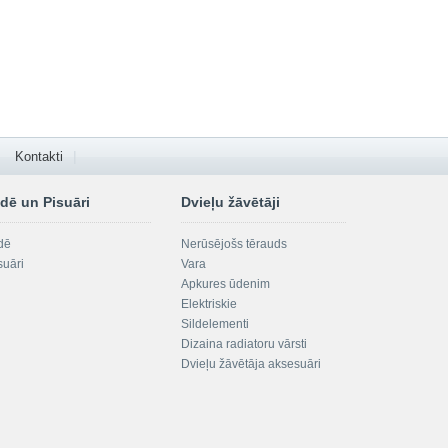
Kontakti
dē un Pisuāri
Dvieļu žāvētāji
dē
Nerūsējošs tērauds
suāri
Vara
Apkures ūdenim
Elektriskie
Sildelementi
Dizaina radiatoru vārsti
Dvieļu žāvētāja aksesuāri