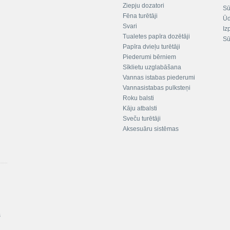
Ziepju dozatori
Sū
Fēna turētāji
Ūd
Svari
Iz
Tualetes papīra dozētāji
Sū
Papīra dvieļu turētāji
Piederumi bērniem
Sīklietu uzglabāšana
Vannas istabas piederumi
Vannasistabas pulksteņi
Roku balsti
Kāju atbalsti
Sveču turētāji
Aksesuāru sistēmas
s