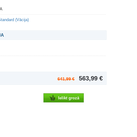
A
Standard (Vācija)
JA
563,99 €
641,99 €
Ielikt grozā