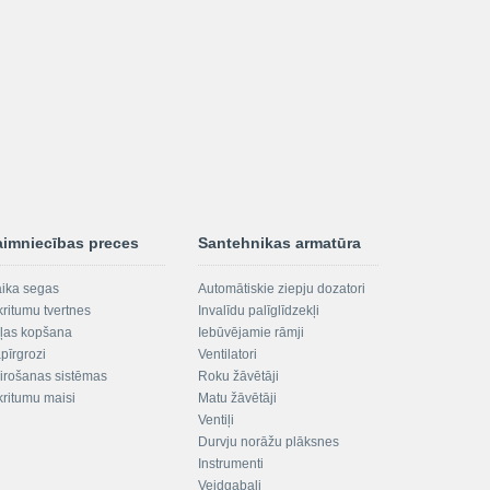
aimniecības preces
Santehnikas armatūra
aika segas
Automātiskie ziepju dozatori
kritumu tvertnes
Invalīdu palīglīdzekļi
ļas kopšana
Iebūvējamie rāmji
pīrgrozi
Ventilatori
irošanas sistēmas
Roku žāvētāji
kritumu maisi
Matu žāvētāji
Ventiļi
Durvju norāžu plāksnes
Instrumenti
Veidgabali