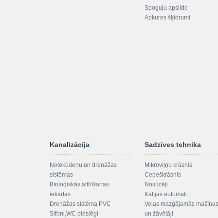
Spoguļu apsilde
Apkures šķidrumi
Kanalizācija
Sadzīves tehnika
Notekūdeņu un drenāžas
Mikroviļņu krāsnis
sistēmas
Cepeškrāsnis
Bioloģiskās attīrīšanas
Nosūcēji
iekārtas
Kafijas automāti
Drenāžas sistēma PVC
Veļas mazgājamās mašīna
Sifoni,WC pieslēgi
un žāvētāji