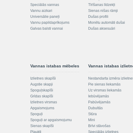
Speciālās vannas
Tīrīšanas līdzekļi
Vannu aizkari
Sienas nišas rāmji
Universālie paneļi
Dušas profili
Vannu papildaprīkojums
Monētu automāti dušai
Galvas balsti vannai
Dušas aksesuāri
Vannas istabas mēbeles
Vannas istabas izliet
Izlietnes skapīši
Nestandarta izmēra izlietne
Augstie skapji
Pie sienas liekamās
Spoguļskapīši
Uz virsmas liekamās
Grīdas skapīši
Iebūvējamās
Izlietnes virsmas
Pabūvējamās
Apgaismojums
Dubultās
Spoguļi
Stūra
Spoguļi ar apgaismojumu
Mini
Sienas skapīši
Brīvi stāvošas
Plaukti
Speciālās izlietnes