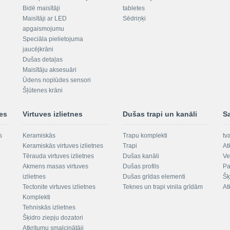
Bidē maisītāji
tabletes
Maisītāji ar LED
Sēdriņķi
apgaismojumu
Speciāla pielietojuma
jaucējkrāni
Dušas detaļas
Maisītāju aksesuāri
Ūdens noplūdes sensori
Šļūtenes krāni
nes
Virtuves izlietnes
Dušas trapi un kanāli
S
s
Keramiskās
Trapu komplekti
tv
Keramiskās virtuves izlietnes
Trapi
At
Tērauda virtuves izlietnes
Dušas kanāli
Ve
Akmens masas virtuves
Dušas profils
Pa
izlietnes
Dušas grīdas elementi
Šķ
Tectonite virtuves izlietnes
Teknes un trapi vinila grīdām
At
Komplekti
Tehniskās izlietnes
Šķidro ziepju dozatori
Atkritumu smalcinātāji