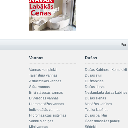
Par
Vannas
Dušas
Vannas komplekti
Dušas Kabīnes - Komplekti
Taisnstūra vannas
Dušas stūri
Asimetriskās vannas
Duškabīnes
Stūra vannas
Dušas durvis
Brīvi stāvošas vannas
Nestandarta dušas kabīnes
Divvietīgās vannas
Dušas sienas
Hidromasāžas vannas
Masāžas kabīnes
Individuālās vannas
Tvaika kabīnes
Hidromasāžas sistēmas
Dušas paliktņi
Vannu sieniņas
Ūdensmasāžas paneļi
Mini vannas
Sēdekļi