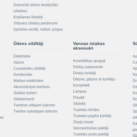
Dzeramā ūdens dozējošās
izlietnes
Kopšanas līdzekļi
Virtuves izlietņu piederumi
Izplūdes ventiļi, rokturi, pogas
Ūdens sildītāji
Vannas istabas
S
aksesuāri
Elektriskie
Au
Kosmētikas spoguļi
Gāzes
Ce
Drēbju pakaramie
Caurplūdes sildītāji
Ap
Dvieļu turētāji
Kombinētie
Re
Glāzes, glāzes ar turētāju
Malkas-elektriskie
Dr
Komplekti
Akumulācijas tvertnes
Dz
Lampas
Solārie boileri
Ko
Plaukti
Sildelementi
No
Sēdekļi
Tvertnes siltajam ūdenim
Si
Tualetes birstes
Tvertne aukstajam ūdenim
Sp
Tualetes papīra turētāji
tas
ie
Ziepju trauki
Ka
Vannas/dušas paklāji
pi
Tualetes poda paklāji
Sū