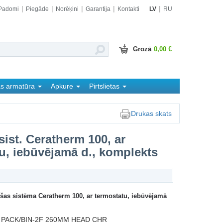
Padomi
Piegāde
Norēķini
Garantija
Kontakti
LV
RU
Grozā
0,00 €
as armatūra
Apkure
Pirtslietas
Drukas skats
sist. Ceratherm 100, ar
u, iebūvējamā d., komplekts
šas sistēma Ceratherm 100, ar termostatu, iebūvējamā
 PACK/BIN-2F 260MM HEAD CHR