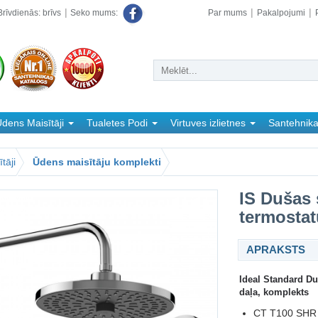
rīvdienās: brīvs
Par mums
Pakalpojumi
Seko mums:
dens Maisītāji
Tualetes Podi
Virtuves izlietnes
Santehnik
tāji
Ūdens maisītāju komplekti
IS Dušas 
termostat
APRAKSTS
Ideal Standard Du
daļa, komplekts
CT T100 SHR