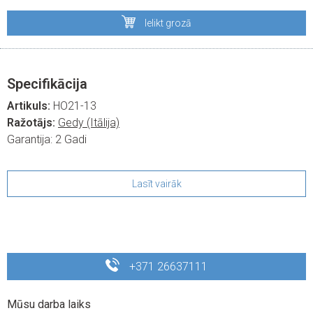
Ielikt grozā
Specifikācija
Artikuls:
HO21-13
Ražotājs:
Gedy (Itālija)
Garantija:
2 Gadi
Lasīt vairāk
+371 26637111
Mūsu darba laiks