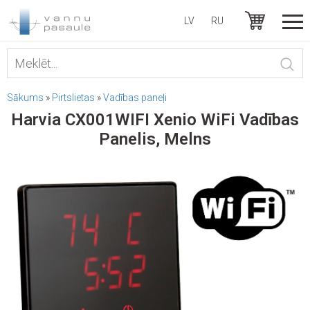
LV
RU
Sākums
»
Pirtslietas
»
Vadības paneļi
Harvia CX001WIFI Xenio WiFi Vadības
Panelis, Melns