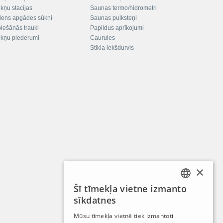
kņu stacijas
Saunas termo/hidrometri
ens apgādes sūkņi
Saunas pulksteņi
plešānās trauki
Papildus aprīkojumi
kņu piederumi
Caurules
Stikla iekšdurvis
×
Šī tīmekļa vietne izmanto
LATVIAN
sīkdatnes
RUSSIAN
Mūsu tīmekļa vietnē tiek izmantoti