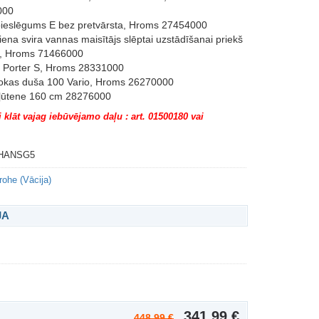
000
 pieslēgums E bez pretvārsta, Hroms 27454000
iena svira vannas maisītājs slēptai uzstādīšanai priekš
l, Hroms 71466000
s Porter S, Hroms 28331000
rokas duša 100 Vario, Hroms 26270000
 šļūtene 160 cm 28276000
 klāt vajag iebūvējamo daļu : art. 01500180 vai
HANSG5
ohe (Vācija)
JA
341,99 €
448,99 €