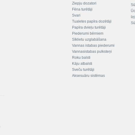
Ziepju dozatori
Sū
Fēna turētāji
Ūd
Svari
Iz
Tualetes papīra dozētāji
Sū
Papīra dvieļu turētāji
Piederumi bērniem
Sīklietu uzglabāšana
Vannas istabas piederumi
Vannasistabas pulksteņi
Roku balsti
Kāju atbalsti
Sveču turētāji
Aksesuāru sistēmas
s