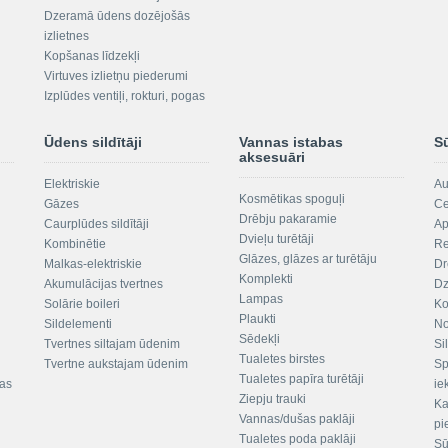
Dzeramā ūdens dozējošās
izlietnes
Kopšanas līdzekļi
Virtuves izlietņu piederumi
Izplūdes ventiļi, rokturi, pogas
Ūdens sildītāji
Vannas istabas
S
aksesuāri
Elektriskie
Au
Kosmētikas spoguļi
Gāzes
Ce
Drēbju pakaramie
Caurplūdes sildītāji
Ap
Dvieļu turētāji
Kombinētie
Re
Glāzes, glāzes ar turētāju
Malkas-elektriskie
Dr
Komplekti
Akumulācijas tvertnes
Dz
Lampas
Solārie boileri
Ko
Plaukti
Sildelementi
No
Sēdekļi
Tvertnes siltajam ūdenim
Si
Tualetes birstes
Tvertne aukstajam ūdenim
Sp
Tualetes papīra turētāji
tas
ie
Ziepju trauki
Ka
Vannas/dušas paklāji
pi
Tualetes poda paklāji
Sū