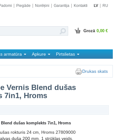
Padomi
Piegāde
Norēķini
Garantija
Kontakti
LV
RU
Grozā
0,00 €
as armatūra
Apkure
Pirtslietas
Drukas skats
e Vernis Blend dušas
s 7in1, Hroms
 Blend dušas komplekts 7in1, Hroms
dušas rokturis 24 cm, Hroms 27809000
alvas duša 200 mm, 1 strūklas veids,