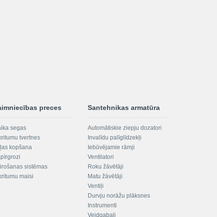
aimniecības preces
Santehnikas armatūra
aika segas
Automātiskie ziepju dozatori
kritumu tvertnes
Invalīdu palīglīdzekļi
ļas kopšana
Iebūvējamie rāmji
pīrgrozi
Ventilatori
irošanas sistēmas
Roku žāvētāji
kritumu maisi
Matu žāvētāji
Ventiļi
Durvju norāžu plāksnes
Instrumenti
Veidgabali