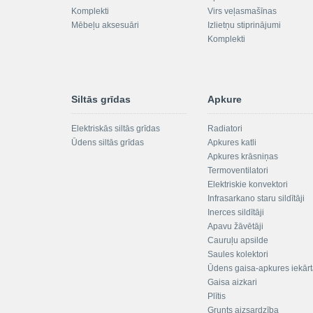
Komplekti
Virs veļasmašīnas
Mēbeļu aksesuāri
Izlietņu stiprinājumi
Komplekti
Siltās grīdas
Apkure
Elektriskās siltās grīdas
Radiatori
Ūdens siltās grīdas
Apkures katli
Apkures krāsniņas
Termoventilatori
Elektriskie konvektori
Infrasarkano staru sildītāji
Inerces sildītāji
Apavu žāvētāji
Cauruļu apsilde
Saules kolektori
Ūdens gaisa-apkures iekār
Gaisa aizkari
Plītis
Grunts aizsardzība