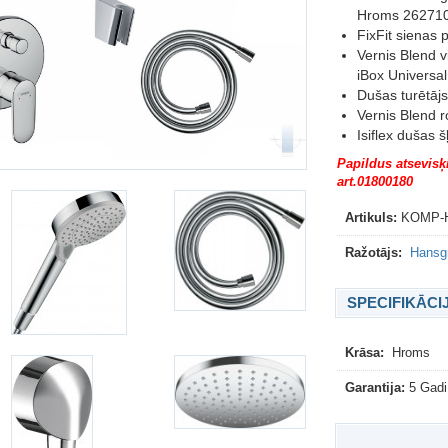
Hroms 26271
FixFit sienas
Vernis Blend v
iBox Universa
Dušas turētāj
Vernis Blend 
Isiflex dušas
Papildus atsevisķi
art.01800180
Artikuls:
KOMP-
Ražotājs:
Hansgr
SPECIFIKĀCI
Krāsa:
Hroms
Garantija:
5 Gadi