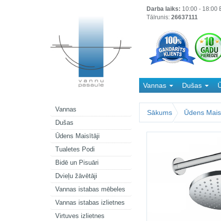
Darba laiks:
10:00 - 18:00 B
Tālrunis:
26637111
Vannas
Dušas
Ū
Kanalizācija
Vannas
Sākums
Ūdens Maisī
Dušas
Ūdens Maisītāji
Tualetes Podi
Bidē un Pisuāri
Dvieļu žāvētāji
Vannas istabas mēbeles
Vannas istabas izlietnes
Virtuves izlietnes