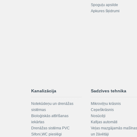
Spoguļu apsilde
Apkures šķidrumi
Kanalizācija
Sadzīves tehnika
Notekūdeņu un drenāžas
Mikroviļņu krāsnis
sistēmas
Cepeškrāsnis
Bioloģiskās attīrīšanas
Nosūcēji
iekārtas
Kafijas automāti
Drenāžas sistēma PVC
Veļas mazgājamās mašīna
Sifoni,WC pieslēgi
un žāvētāji