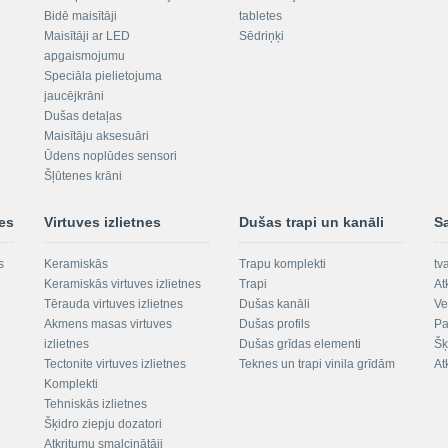
Bidē maisītāji
tabletes
Maisītāji ar LED
Sēdriņķi
apgaismojumu
Speciāla pielietojuma
jaucējkrāni
Dušas detaļas
Maisītāju aksesuāri
Ūdens noplūdes sensori
Šļūtenes krāni
nes
Virtuves izlietnes
Dušas trapi un kanāli
S
s
Keramiskās
Trapu komplekti
tv
Keramiskās virtuves izlietnes
Trapi
At
Tērauda virtuves izlietnes
Dušas kanāli
Ve
Akmens masas virtuves
Dušas profils
Pa
izlietnes
Dušas grīdas elementi
Šķ
Tectonite virtuves izlietnes
Teknes un trapi vinila grīdām
At
Komplekti
Tehniskās izlietnes
Šķidro ziepju dozatori
Atkritumu smalcinātāji