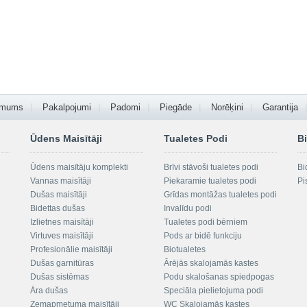
 mums
Pakalpojumi
Padomi
Piegāde
Norēķini
Garantija
Ūdens Maisītāji
Tualetes Podi
Bi
Ūdens maisītāju komplekti
Brīvi stāvoši tualetes podi
Bi
Vannas maisītāji
Piekaramie tualetes podi
Pi
Dušas maisītāji
Grīdas montāžas tualetes podi
Bidettas dušas
Invalīdu podi
Izlietnes maisītāji
Tualetes podi bērniem
Virtuves maisītāji
Pods ar bidē funkciju
Profesionālie maisītāji
Biotualetes
Dušas garnitūras
Ārējās skalojamās kastes
Dušas sistēmas
Podu skalošanas spiedpogas
Āra dušas
Speciāla pielietojuma podi
Zemapmetuma maisītāji
WC Skalojamās kastes