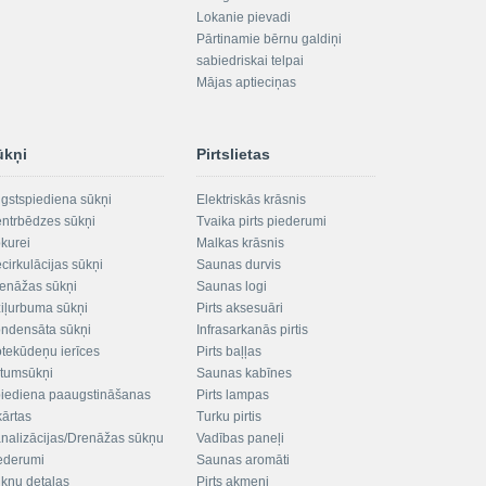
Lokanie pievadi
Pārtinamie bērnu galdiņi
sabiedriskai telpai
Mājas aptieciņas
ūkņi
Pirtslietas
gstspiediena sūkņi
Elektriskās krāsnis
ntrbēdzes sūkņi
Tvaika pirts piederumi
kurei
Malkas krāsnis
cirkulācijas sūkņi
Saunas durvis
enāžas sūkņi
Saunas logi
iļurbuma sūkņi
Pirts aksesuāri
ndensāta sūkņi
Infrasarkanās pirtis
tekūdeņu ierīces
Pirts baļļas
ltumsūkņi
Saunas kabīnes
iediena paaugstināšanas
Pirts lampas
kārtas
Turku pirtis
nalizācijas/Drenāžas sūkņu
Vadības paneļi
ederumi
Saunas aromāti
kņu detaļas
Pirts akmeņi