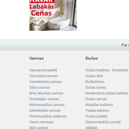
Par
Vannas
Dušas
Vannas komplekti
Dušas Kabīnes - Komplekti
Taisnstūra vannas
Dušas stūri
Asimetriskās vannas
Duškabīnes
Stūra vannas
Dušas durvis
Brīvi stāvošas vannas
Nestandarta dušas kabīnes
Divvietīgās vannas
Dušas sienas
Hidromasāžas vannas
Masāžas kabīnes
Individuālās vannas
Tvaika kabīnes
Hidromasāžas sistēmas
Dušas paliktņi
Vannu sieniņas
Ūdensmasāžas paneļi
Mini vannas
Sēdekļi