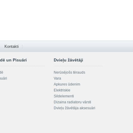
Kontakti
dē un Pisuāri
Dvieļu žāvētāji
dē
Nerūsējošs tērauds
suāri
Vara
Apkures ūdenim
Elektriskie
Sildelementi
Dizaina radiatoru vārsti
Dvieļu žāvētāja aksesuāri