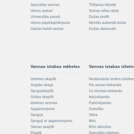
Speciālās vannas
Tīrīšanas līdzekļi
Vannu aizkari
Sienas nišas rāmji
Universālie paneļi
Dušas profili
Vannu papildaprīkojums
Monētu automāti dušai
Galvas balsti vannai
Dušas aksesuāri
Vannas istabas mēbeles
Vannas istabas izliet
Izlietnes skapīši
Nestandarta izmēra izlietne
Augstie skapji
Pie sienas liekamās
Spoguļskapīši
Uz virsmas liekamās
Grīdas skapīši
Iebūvējamās
Izlietnes virsmas
Pabūvējamās
Apgaismojums
Dubultās
Spoguļi
Stūra
Spoguļi ar apgaismojumu
Mini
Sienas skapīši
Brīvi stāvošas
Plaukti
Speciālās izlietnes