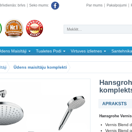
rīvdienās: brīvs
Par mums
Pakalpojumi
Seko mums:
dens Maisītāji
Tualetes Podi
Virtuves izlietnes
Santehnik
tāji
Ūdens maisītāju komplekti
Hansgroh
komplekt
APRAKSTS
Hansgrohe Vernis
Vernis Blend 
Vernis Blend g