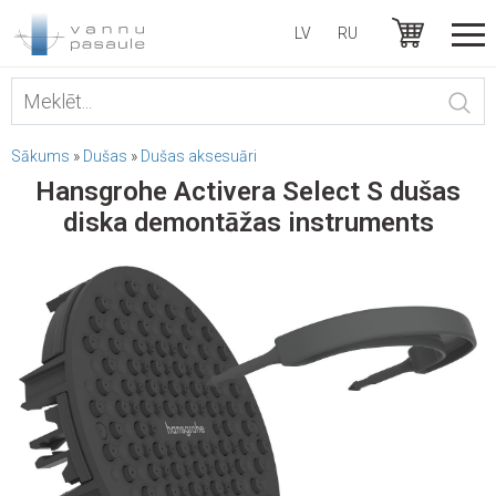
LV
RU
Sākums
»
Dušas
»
Dušas aksesuāri
Hansgrohe Activera Select S dušas
diska demontāžas instruments