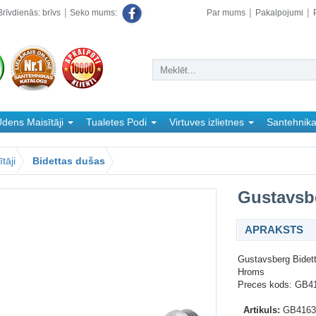
rīvdienās: brīvs
Par mums
Pakalpojumi
Seko mums:
dens Maisītāji
Tualetes Podi
Virtuves izlietnes
Santehnik
tāji
Bidettas dušas
Gustavsbe
APRAKSTS
Gustavsberg Bidet
Hroms
Preces kods: GB4
Artikuls:
GB4163