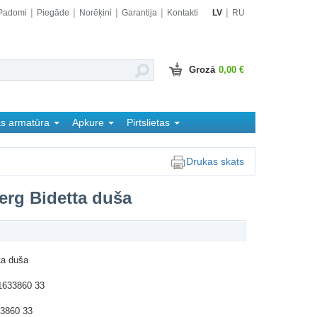
Padomi
Piegāde
Norēķini
Garantija
Kontakti
LV
RU
Grozā
0,00 €
as armatūra
Apkure
Pirtslietas
Drukas skats
rg Bidetta duša
ta duša
1633860 33
3860 33