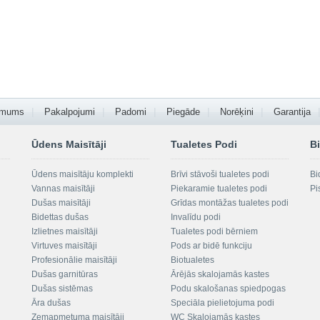
 mums
Pakalpojumi
Padomi
Piegāde
Norēķini
Garantija
Ūdens Maisītāji
Tualetes Podi
Bi
Ūdens maisītāju komplekti
Brīvi stāvoši tualetes podi
Bi
Vannas maisītāji
Piekaramie tualetes podi
Pi
Dušas maisītāji
Grīdas montāžas tualetes podi
Bidettas dušas
Invalīdu podi
Izlietnes maisītāji
Tualetes podi bērniem
Virtuves maisītāji
Pods ar bidē funkciju
Profesionālie maisītāji
Biotualetes
Dušas garnitūras
Ārējās skalojamās kastes
Dušas sistēmas
Podu skalošanas spiedpogas
Āra dušas
Speciāla pielietojuma podi
Zemapmetuma maisītāji
WC Skalojamās kastes