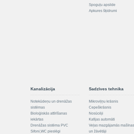
Spoguļu apsilde
Apkures šķidrumi
Kanalizācija
Sadzīves tehnika
Notekūdeņu un drenāžas
Mikroviļņu krāsnis
sistēmas
Cepeškrāsnis
Bioloģiskās attīrīšanas
Nosūcēji
iekārtas
Kafijas automāti
Drenāžas sistēma PVC
Veļas mazgājamās mašīna
Sifoni,WC pieslēgi
un žāvētāji