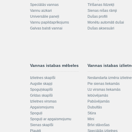
Speciālās vannas
Tīrīšanas līdzekļi
Vannu aizkari
Sienas nišas rāmji
Universālie paneļi
Dušas profili
Vannu papildaprīkojums
Monētu automāti dušai
Galvas balsti vannai
Dušas aksesuāri
Vannas istabas mēbeles
Vannas istabas izliet
Izlietnes skapīši
Nestandarta izmēra izlietne
Augstie skapji
Pie sienas liekamās
Spoguļskapīši
Uz virsmas liekamās
Grīdas skapīši
Iebūvējamās
Izlietnes virsmas
Pabūvējamās
Apgaismojums
Dubultās
Spoguļi
Stūra
Spoguļi ar apgaismojumu
Mini
Sienas skapīši
Brīvi stāvošas
Plaukti
Speciālās izlietnes