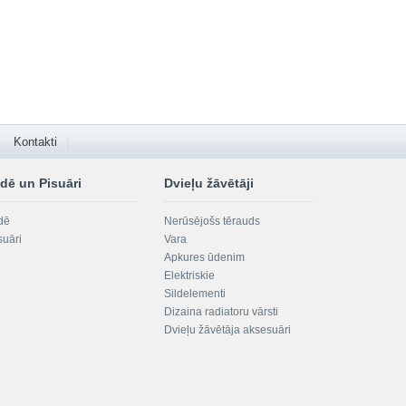
Kontakti
dē un Pisuāri
Dvieļu žāvētāji
dē
Nerūsējošs tērauds
suāri
Vara
Apkures ūdenim
Elektriskie
Sildelementi
Dizaina radiatoru vārsti
Dvieļu žāvētāja aksesuāri