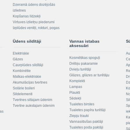
Dzeramā ūdens dozējošās
izlietnes
Kopšanas līdzekļi
Virtuves izlietņu piederumi
Izplūdes ventiļi, rokturi, pogas
Ūdens sildītāji
Vannas istabas
S
aksesuāri
Elektriskie
Au
Kosmētikas spoguļi
Gāzes
Ce
Drēbju pakaramie
Caurplūdes sildītāji
Ap
Dvieļu turētāji
Kombinētie
Re
Glāzes, glāzes ar turētāju
Malkas-elektriskie
Dr
Komplekti
Akumulācijas tvertnes
Dz
Lampas
Solārie boileri
Ko
Plaukti
Sildelementi
No
Sēdekļi
Tvertnes siltajam ūdenim
Si
Tualetes birstes
Tvertne aukstajam ūdenim
Sp
Tualetes papīra turētāji
tas
ie
Ziepju trauki
Ka
Vannas/dušas paklāji
pi
Tualetes poda paklāji
Sū