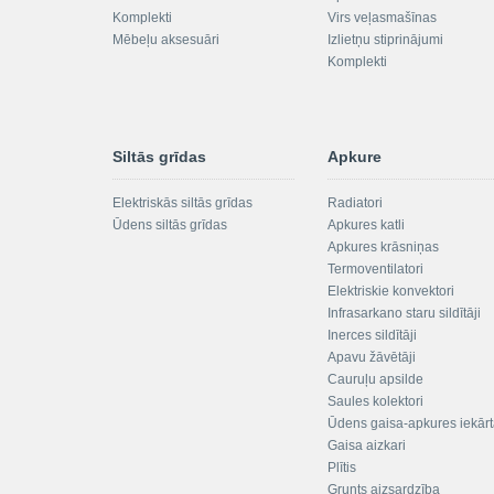
Komplekti
Virs veļasmašīnas
Mēbeļu aksesuāri
Izlietņu stiprinājumi
Komplekti
Siltās grīdas
Apkure
Elektriskās siltās grīdas
Radiatori
Ūdens siltās grīdas
Apkures katli
Apkures krāsniņas
Termoventilatori
Elektriskie konvektori
Infrasarkano staru sildītāji
Inerces sildītāji
Apavu žāvētāji
Cauruļu apsilde
Saules kolektori
Ūdens gaisa-apkures iekār
Gaisa aizkari
Plītis
Grunts aizsardzība