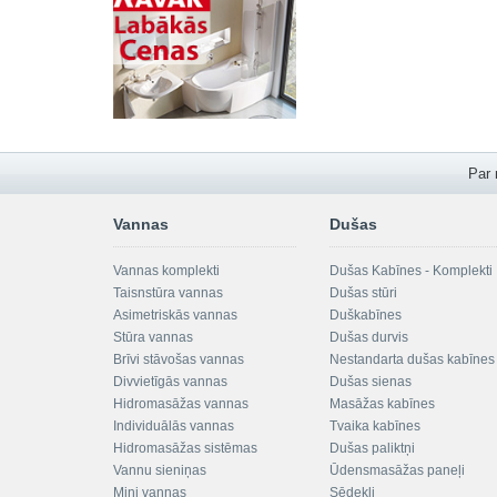
Par
Vannas
Dušas
Vannas komplekti
Dušas Kabīnes - Komplekti
Taisnstūra vannas
Dušas stūri
Asimetriskās vannas
Duškabīnes
Stūra vannas
Dušas durvis
Brīvi stāvošas vannas
Nestandarta dušas kabīnes
Divvietīgās vannas
Dušas sienas
Hidromasāžas vannas
Masāžas kabīnes
Individuālās vannas
Tvaika kabīnes
Hidromasāžas sistēmas
Dušas paliktņi
Vannu sieniņas
Ūdensmasāžas paneļi
Mini vannas
Sēdekļi