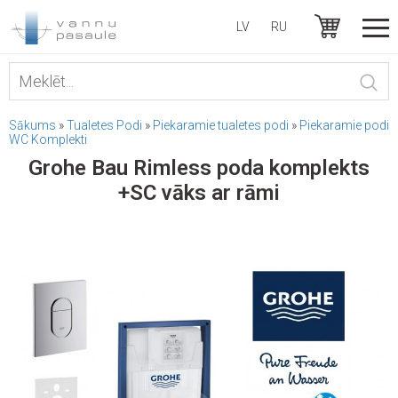
LV
RU
Sākums
»
Tualetes Podi
»
Piekaramie tualetes podi
»
Piekaramie podi
WC Komplekti
Grohe Bau Rimless poda komplekts
+SC vāks ar rāmi