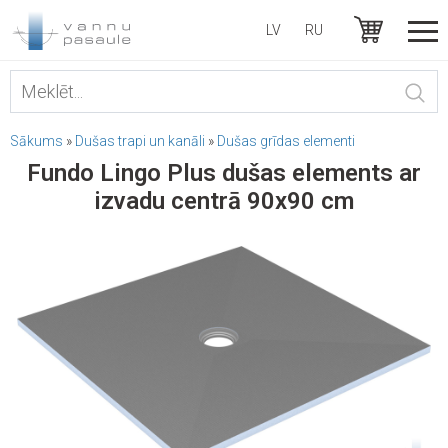
LV
RU
Sākums
»
Dušas trapi un kanāli
»
Dušas grīdas elementi
Fundo Lingo Plus dušas elements ar
izvadu centrā 90x90 cm