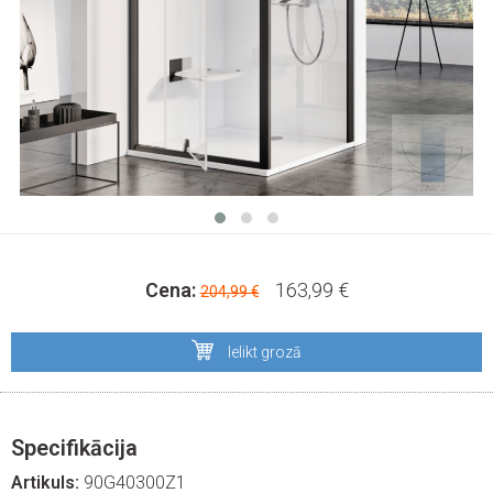
Cena:
163,99 €
204,99 €
Ielikt grozā
Specifikācija
Artikuls:
90G40300Z1