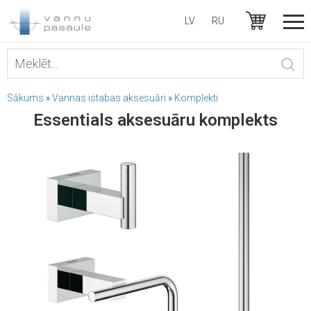
LV
RU
Sākums
»
Vannas istabas aksesuāri
»
Komplekti
Essentials aksesuāru komplekts