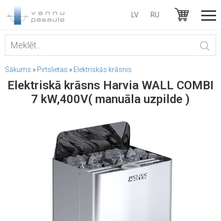
LV
RU
Sākums
»
Pirtslietas
»
Elektriskās krāsnis
Elektriskā krāsns Harvia WALL COMBI
7 kW,400V( manuāla uzpilde )