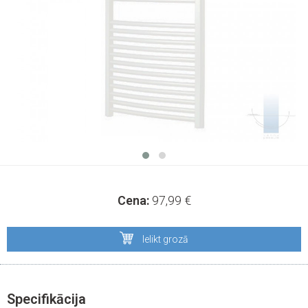
Cena:
97,99
€
Ielikt grozā
Specifikācija