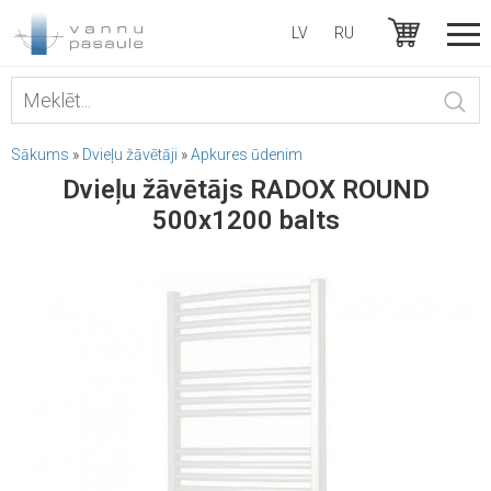
LV
RU
Sākums
»
Dvieļu žāvētāji
»
Apkures ūdenim
Dvieļu žāvētājs RADOX ROUND
500x1200 balts