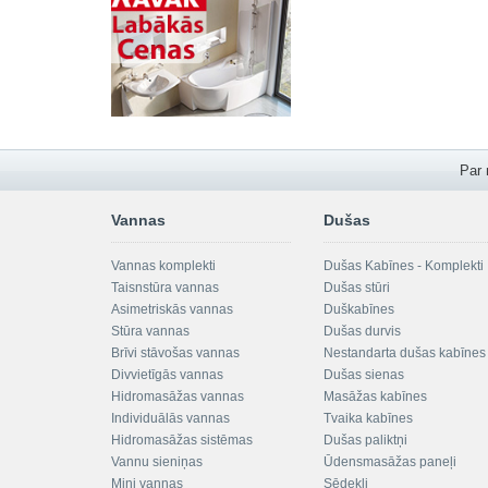
Par
Vannas
Dušas
Vannas komplekti
Dušas Kabīnes - Komplekti
Taisnstūra vannas
Dušas stūri
Asimetriskās vannas
Duškabīnes
Stūra vannas
Dušas durvis
Brīvi stāvošas vannas
Nestandarta dušas kabīnes
Divvietīgās vannas
Dušas sienas
Hidromasāžas vannas
Masāžas kabīnes
Individuālās vannas
Tvaika kabīnes
Hidromasāžas sistēmas
Dušas paliktņi
Vannu sieniņas
Ūdensmasāžas paneļi
Mini vannas
Sēdekļi