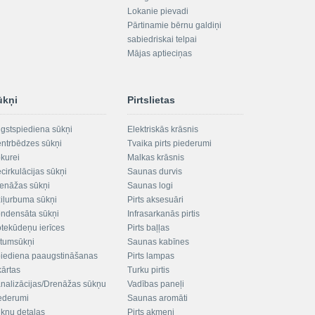
Lokanie pievadi
Pārtinamie bērnu galdiņi
sabiedriskai telpai
Mājas aptieciņas
ūkņi
Pirtslietas
gstspiediena sūkņi
Elektriskās krāsnis
ntrbēdzes sūkņi
Tvaika pirts piederumi
kurei
Malkas krāsnis
cirkulācijas sūkņi
Saunas durvis
enāžas sūkņi
Saunas logi
iļurbuma sūkņi
Pirts aksesuāri
ndensāta sūkņi
Infrasarkanās pirtis
tekūdeņu ierīces
Pirts baļļas
ltumsūkņi
Saunas kabīnes
iediena paaugstināšanas
Pirts lampas
kārtas
Turku pirtis
nalizācijas/Drenāžas sūkņu
Vadības paneļi
ederumi
Saunas aromāti
kņu detaļas
Pirts akmeņi