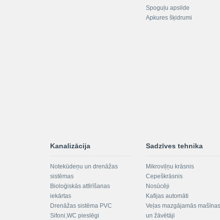
Spoguļu apsilde
Apkures šķidrumi
Kanalizācija
Sadzīves tehnika
Notekūdeņu un drenāžas
Mikroviļņu krāsnis
sistēmas
Cepeškrāsnis
Bioloģiskās attīrīšanas
Nosūcēji
iekārtas
Kafijas automāti
Drenāžas sistēma PVC
Veļas mazgājamās mašīna
Sifoni,WC pieslēgi
un žāvētāji