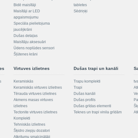
Bidē maisītāji
tabletes
Maisītāji ar LED
Sēdriņķi
apgaismojumu
Speciāla pielietojuma
jaucējkrāni
Dušas detaļas
Maisītāju aksesuāri
Ūdens noplūdes sensori
Šļūtenes krāni
nes
Virtuves izlietnes
Dušas trapi un kanāli
S
s
Keramiskās
Trapu komplekti
tv
Keramiskās virtuves izlietnes
Trapi
At
Tērauda virtuves izlietnes
Dušas kanāli
Ve
Akmens masas virtuves
Dušas profils
Pa
izlietnes
Dušas grīdas elementi
Šķ
Tectonite virtuves izlietnes
Teknes un trapi vinila grīdām
At
Komplekti
Tehniskās izlietnes
Šķidro ziepju dozatori
Atkritumu smalcinātāji