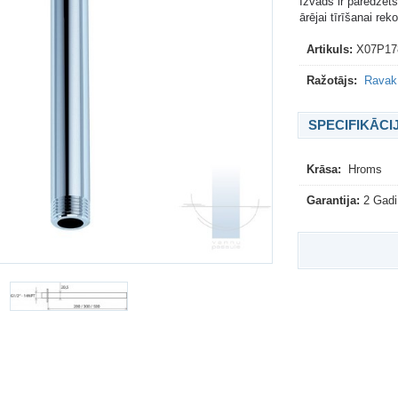
Izvads ir paredzēt
ārējai tīrīšanai r
Artikuls:
X07P17
Ražotājs:
Ravak 
SPECIFIKĀCI
Krāsa:
Hroms
Garantija:
2 Gadi