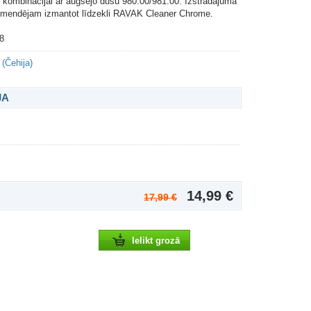
s kombinācijai ar augšējo dušu 980.00/981.00. Izstrādājuma
ekomendējam izmantot līdzekli RAVAK Cleaner Chrome.
8
(Čehija)
JA
14,99 €
17,99 €
Ielikt grozā