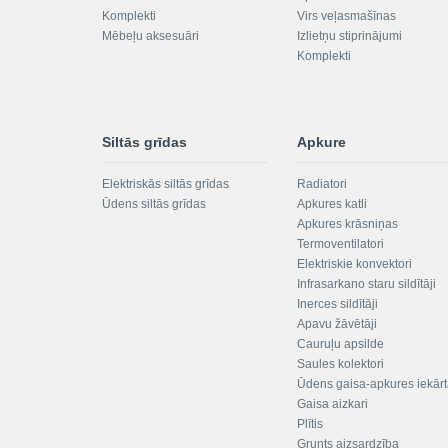
Komplekti
Virs veļasmašīnas
Mēbeļu aksesuāri
Izlietņu stiprinājumi
Komplekti
Siltās grīdas
Apkure
Elektriskās siltās grīdas
Radiatori
Ūdens siltās grīdas
Apkures katli
Apkures krāsniņas
Termoventilatori
Elektriskie konvektori
Infrasarkano staru sildītāji
Inerces sildītāji
Apavu žāvētāji
Cauruļu apsilde
Saules kolektori
Ūdens gaisa-apkures iekār
Gaisa aizkari
Plītis
Grunts aizsardzība