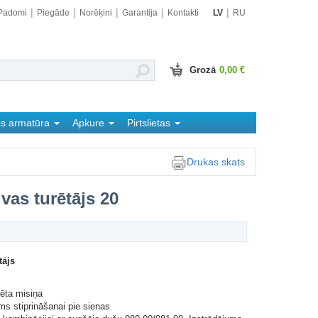
Padomi
Piegāde
Norēķini
Garantija
Kontakti
LV
RU
Grozā
0,00 €
as armatūra
Apkure
Pirtslietas
Drukas skats
vas turētājs 20
tājs
ēta misiņa
ms stiprināšanai pie sienas