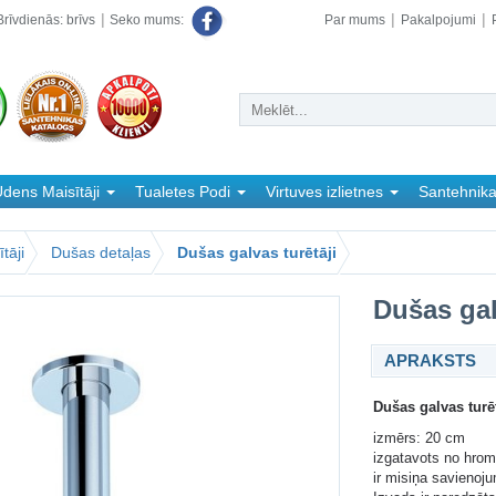
rīvdienās: brīvs
Par mums
Pakalpojumi
Seko mums:
dens Maisītāji
Tualetes Podi
Virtuves izlietnes
Santehnik
tāji
Dušas detaļas
Dušas galvas turētāji
Dušas gal
APRAKSTS
Dušas galvas turē
izmērs: 20 cm
izgatavots no hrom
ir misiņa savienoju