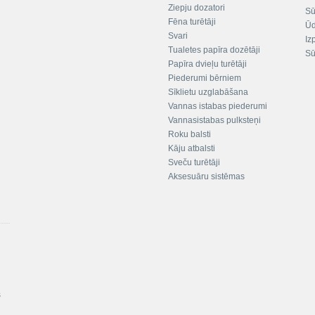
Ziepju dozatori
Sū
Fēna turētāji
Ūd
Svari
Iz
Tualetes papīra dozētāji
Sū
Papīra dvieļu turētāji
Piederumi bērniem
Sīklietu uzglabāšana
Vannas istabas piederumi
Vannasistabas pulksteņi
Roku balsti
Kāju atbalsti
Sveču turētāji
Aksesuāru sistēmas
s