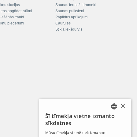
kņu stacijas
Saunas termo/hidrometri
ens apgādes sūkņi
Saunas pulksteņi
plešānās trauki
Papildus aprīkojumi
kņu piederumi
Caurules
Stikla iekšdurvis
×
Šī tīmekļa vietne izmanto
LATVIAN
sīkdatnes
RUSSIAN
Mūsu tīmekļa vietnē tiek izmantoti