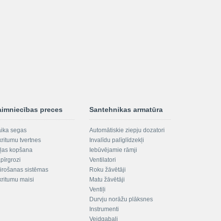
aimniecības preces
Santehnikas armatūra
aika segas
Automātiskie ziepju dozatori
kritumu tvertnes
Invalīdu palīglīdzekļi
ļas kopšana
Iebūvējamie rāmji
pīrgrozi
Ventilatori
irošanas sistēmas
Roku žāvētāji
kritumu maisi
Matu žāvētāji
Ventiļi
Durvju norāžu plāksnes
Instrumenti
Veidgabali