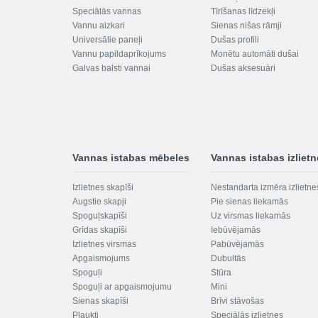
Speciālās vannas
Tīrīšanas līdzekļi
Vannu aizkari
Sienas nišas rāmji
Universālie paneļi
Dušas profili
Vannu papildaprīkojums
Monētu automāti dušai
Galvas balsti vannai
Dušas aksesuāri
Vannas istabas mēbeles
Vannas istabas izliet
Izlietnes skapīši
Nestandarta izmēra izlietne
Augstie skapji
Pie sienas liekamās
Spoguļskapīši
Uz virsmas liekamās
Grīdas skapīši
Iebūvējamās
Izlietnes virsmas
Pabūvējamās
Apgaismojums
Dubultās
Spoguļi
Stūra
Spoguļi ar apgaismojumu
Mini
Sienas skapīši
Brīvi stāvošas
Plaukti
Speciālās izlietnes