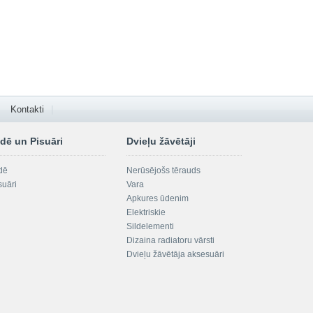
Kontakti
dē un Pisuāri
Dvieļu žāvētāji
dē
Nerūsējošs tērauds
suāri
Vara
Apkures ūdenim
Elektriskie
Sildelementi
Dizaina radiatoru vārsti
Dvieļu žāvētāja aksesuāri