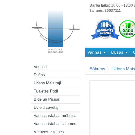
Darba laiks:
10:00 - 18:00 B
Tālrunis:
26637111
Vannas
Dušas
Ū
Kanalizācija
Vannas
Sākums
Ūdens Maisī
Dušas
Ūdens Maisītāji
Tualetes Podi
Bidē un Pisuāri
Dvieļu žāvētāji
Vannas istabas mēbeles
Vannas istabas izlietnes
Virtuves izlietnes