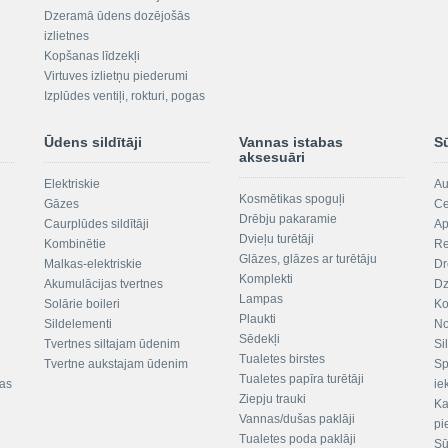
Dzeramā ūdens dozējošās
izlietnes
Kopšanas līdzekļi
Virtuves izlietņu piederumi
Izplūdes ventiļi, rokturi, pogas
Ūdens sildītāji
Vannas istabas
S
aksesuāri
Elektriskie
Au
Kosmētikas spoguļi
Gāzes
Ce
Drēbju pakaramie
Caurplūdes sildītāji
Ap
Dvieļu turētāji
Kombinētie
Re
Glāzes, glāzes ar turētāju
Malkas-elektriskie
Dr
Komplekti
Akumulācijas tvertnes
Dz
Lampas
Solārie boileri
Ko
Plaukti
Sildelementi
No
Sēdekļi
Tvertnes siltajam ūdenim
Si
Tualetes birstes
Tvertne aukstajam ūdenim
Sp
Tualetes papīra turētāji
tas
ie
Ziepju trauki
Ka
Vannas/dušas paklāji
pi
Tualetes poda paklāji
Sū