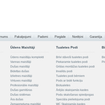
 mums
Pakalpojumi
Padomi
Piegāde
Norēķini
Garantija
Ūdens Maisītāji
Tualetes Podi
Bi
Ūdens maisītāju komplekti
Brīvi stāvoši tualetes podi
Bi
Vannas maisītāji
Piekaramie tualetes podi
Pi
Dušas maisītāji
Grīdas montāžas tualetes podi
Bidettas dušas
Invalīdu podi
Izlietnes maisītāji
Tualetes podi bērniem
Virtuves maisītāji
Pods ar bidē funkciju
Profesionālie maisītāji
Biotualetes
Dušas garnitūras
Ārējās skalojamās kastes
Dušas sistēmas
Podu skalošanas spiedpogas
Āra dušas
Speciāla pielietojuma podi
Zemapmetuma maisītāji
WC Skalojamās kastes