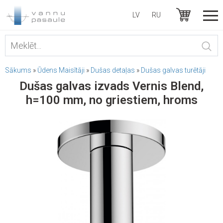
LV
RU
Sākums
»
Ūdens Maisītāji
»
Dušas detaļas
»
Dušas galvas turētāji
Dušas galvas izvads Vernis Blend,
h=100 mm, no griestiem, hroms