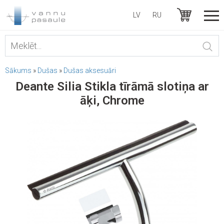
LV
RU
Sākums
»
Dušas
»
Dušas aksesuāri
Deante Silia Stikla tīrāmā slotiņa ar
āķi, Chrome