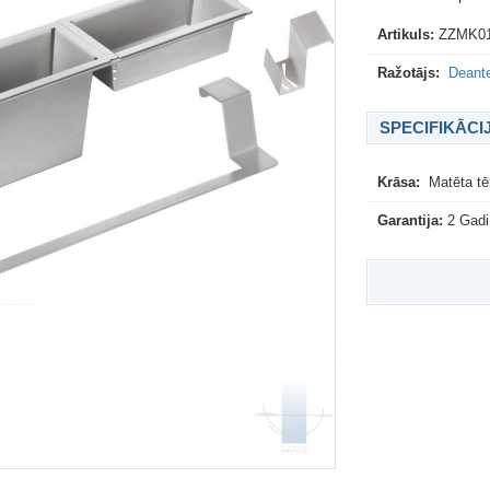
Artikuls:
ZZMK0
Ražotājs:
Deante
SPECIFIKĀCI
Krāsa:
Matēta tē
Garantija:
2 Gadi