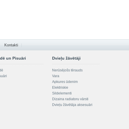
Kontakti
dē un Pisuāri
Dvieļu žāvētāji
dē
Nerūsējošs tērauds
suāri
Vara
Apkures ūdenim
Elektriskie
Sildelementi
Dizaina radiatoru vārsti
Dvieļu žāvētāja aksesuāri