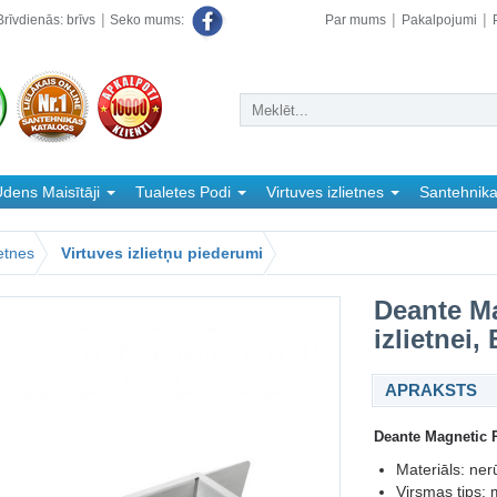
rīvdienās: brīvs
Par mums
Pakalpojumi
Seko mums:
dens Maisītāji
Tualetes Podi
Virtuves izlietnes
Santehnik
ietnes
Virtuves izlietņu piederumi
Deante M
izlietnei,
APRAKSTS
Deante Magnetic P
Materiāls: ner
Virsmas tips: 