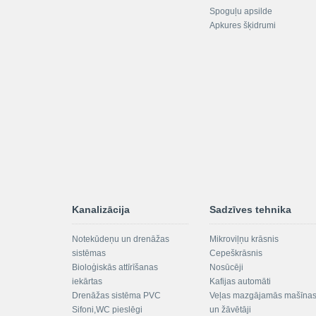
Spoguļu apsilde
Apkures šķidrumi
Kanalizācija
Sadzīves tehnika
Notekūdeņu un drenāžas
Mikroviļņu krāsnis
sistēmas
Cepeškrāsnis
Bioloģiskās attīrīšanas
Nosūcēji
iekārtas
Kafijas automāti
Drenāžas sistēma PVC
Veļas mazgājamās mašīna
Sifoni,WC pieslēgi
un žāvētāji