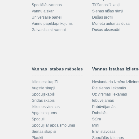
Speciālās vannas
Tīrīšanas līdzekļi
Vannu aizkari
Sienas nišas rāmji
Universālie paneļi
Dušas profili
Vannu papildaprīkojums
Monētu automāti dušai
Galvas balsti vannai
Dušas aksesuāri
Vannas istabas mēbeles
Vannas istabas izliet
Izlietnes skapīši
Nestandarta izmēra izlietne
Augstie skapji
Pie sienas liekamās
Spoguļskapīši
Uz virsmas liekamās
Grīdas skapīši
Iebūvējamās
Izlietnes virsmas
Pabūvējamās
Apgaismojums
Dubultās
Spoguļi
Stūra
Spoguļi ar apgaismojumu
Mini
Sienas skapīši
Brīvi stāvošas
Plaukti
Speciālās izlietnes