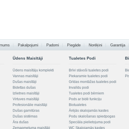
 mums
Pakalpojumi
Padomi
Piegāde
Norēķini
Garantija
Ūdens Maisītāji
Tualetes Podi
Bi
Ūdens maisītāju komplekti
Brīvi stāvoši tualetes podi
Bi
Vannas maisītāji
Piekaramie tualetes podi
Pi
Dušas maisītāji
Grīdas montāžas tualetes podi
Bidettas dušas
Invalīdu podi
Izlietnes maisītāji
Tualetes podi bērniem
Virtuves maisītāji
Pods ar bidē funkciju
Profesionālie maisītāji
Biotualetes
Dušas garnitūras
Ārējās skalojamās kastes
Dušas sistēmas
Podu skalošanas spiedpogas
Āra dušas
Speciāla pielietojuma podi
Zemapmetuma maisītāji
WC Skalojamās kastes