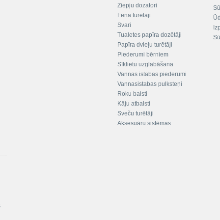
Ziepju dozatori
Sū
Fēna turētāji
Ūd
Svari
Iz
Tualetes papīra dozētāji
Sū
Papīra dvieļu turētāji
Piederumi bērniem
Sīklietu uzglabāšana
Vannas istabas piederumi
Vannasistabas pulksteņi
Roku balsti
Kāju atbalsti
Sveču turētāji
Aksesuāru sistēmas
s