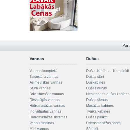
Par
Vannas
Dušas
Vannas komplekti
Dušas Kabīnes - Komplekti
Taisnstūra vannas
Dušas stūri
Asimetriskās vannas
Duškabīnes
Stūra vannas
Dušas durvis
Brīvi stāvošas vannas
Nestandarta dušas kabīnes
Divvietīgās vannas
Dušas sienas
Hidromasāžas vannas
Masāžas kabīnes
Individuālās vannas
Tvaika kabīnes
Hidromasāžas sistēmas
Dušas paliktņi
Vannu sieniņas
Ūdensmasāžas paneļi
Mini vannas
Sēdekļi