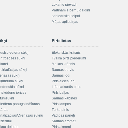
Lokanie pievadi
Pārtinamie bērnu galdiņi
sabiedriskai telpai
Mājas aptieciņas
ūkņi
Pirtslietas
gstspiediena sūkņi
Elektriskās krāsnis
ntrbēdzes sūkņi
Tvaika pirts piederumi
kurei
Malkas krāsnis
cirkulācijas sūkņi
Saunas durvis
enāžas sūkņi
Saunas logi
iļurbuma sūkņi
Pirts aksesuāri
ndensāta sūkņi
Infrasarkanās pirtis
tekūdeņu ierīces
Pirts baļļas
ltumsūkņi
Saunas kabīnes
iediena paaugstināšanas
Pirts lampas
kārtas
Turku pirtis
nalizācijas/Drenāžas sūkņu
Vadības paneļi
ederumi
Saunas aromāti
kņu detaļas
Pirts akmeņi