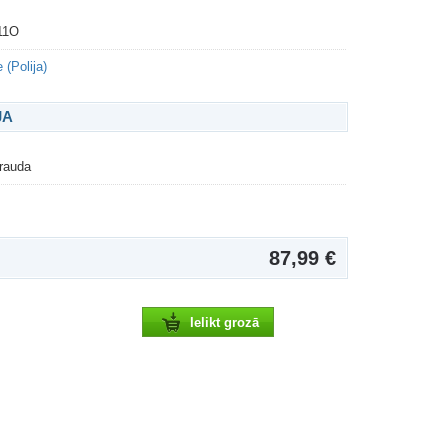
11O
 (Polija)
JA
rauda
87,99 €
Ielikt grozā