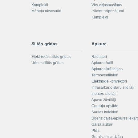
Komplekti
Virs veļasmašīnas
Mēbeļu aksesuāri
Izlietņu stiprinājumi
Komplekti
Siltās grīdas
Apkure
Elektriskās siltās grīdas
Radiatori
Ūdens siltās grīdas
Apkures katli
Apkures krāsniņas
Termoventilatori
Elektriskie konvektori
Infrasarkano staru sildītāji
Inerces sildītāji
Apavu žāvētāji
Cauruļu apsilde
Saules kolektori
Ūdens gaisa-apkures iekār
Gaisa aizkari
Plītis
Grunts aizsardzība