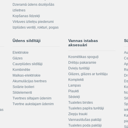
Dzeramā ūdens dozējošās
izlietnes
Kopšanas līdzekļi
Virtuves izlietņu piederumi
Izplūdes ventiļi, rokturi, pogas
Ūdens sildītāji
Vannas istabas
S
aksesuāri
Elektriskie
Au
Kosmētikas spoguļi
Gāzes
Ce
Drēbju pakaramie
Caurplūdes sildītāji
Ap
Dvieļu turētāji
Kombinētie
Re
Glāzes, glāzes ar turētāju
Malkas-elektriskie
Dr
Komplekti
Akumulācijas tvertnes
Dz
Lampas
Solārie boileri
Ko
Plaukti
Sildelementi
No
Sēdekļi
Tvertnes siltajam ūdenim
Si
Tualetes birstes
Tvertne aukstajam ūdenim
Sp
Tualetes papīra turētāji
tas
ie
Ziepju trauki
Ka
Vannas/dušas paklāji
pi
Tualetes poda paklāji
Sū