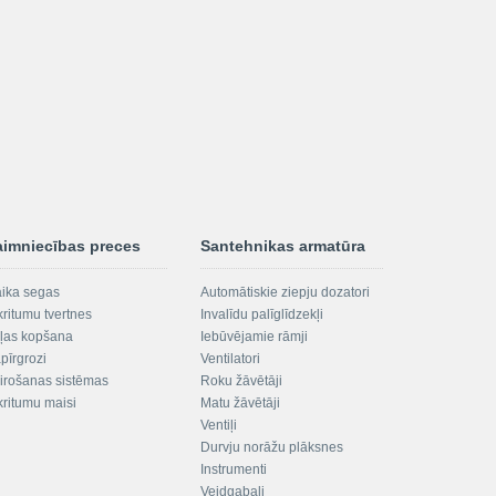
aimniecības preces
Santehnikas armatūra
aika segas
Automātiskie ziepju dozatori
kritumu tvertnes
Invalīdu palīglīdzekļi
ļas kopšana
Iebūvējamie rāmji
pīrgrozi
Ventilatori
irošanas sistēmas
Roku žāvētāji
kritumu maisi
Matu žāvētāji
Ventiļi
Durvju norāžu plāksnes
Instrumenti
Veidgabali