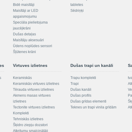
Bidē maisītāji
tabletes
Maisītāji ar LED
Sēdriņķi
apgaismojumu
Speciāla pielietojuma
jaucējkrāni
Dušas detaļas
Maisītāju aksesuāri
Ūdens noplūdes sensori
Šļūtenes krāni
nes
Virtuves izlietnes
Dušas trapi un kanāli
S
s
Keramiskās
Trapu komplekti
tv
Keramiskās virtuves izlietnes
Trapi
At
Tērauda virtuves izlietnes
Dušas kanāli
Ve
Akmens masas virtuves
Dušas profils
Pa
izlietnes
Dušas grīdas elementi
Šķ
Tectonite virtuves izlietnes
Teknes un trapi vinila grīdām
At
Komplekti
Tehniskās izlietnes
Šķidro ziepju dozatori
Atkritumu smalcinātāji