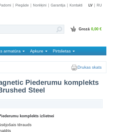
Padomi
Piegāde
Norēķini
Garantija
Kontakti
LV
RU
Grozā
0,00 €
as armatūra
Apkure
Pirtslietas
Drukas skats
agnetic Piederumu komplekts
 Brushed Steel
iederumu komplekts izlietnei
ūsējošais tērauds
matēts