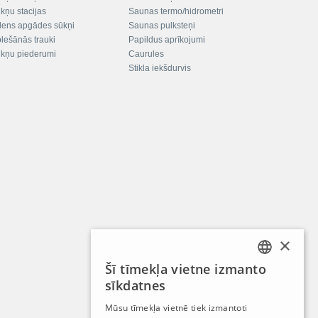
kņu stacijas
Saunas termo/hidrometri
ens apgādes sūkņi
Saunas pulksteņi
plešānās trauki
Papildus aprīkojumi
kņu piederumi
Caurules
Stikla iekšdurvis
×
Šī tīmekļa vietne izmanto
LATVIAN
sīkdatnes
RUSSIAN
Mūsu tīmekļa vietnē tiek izmantoti