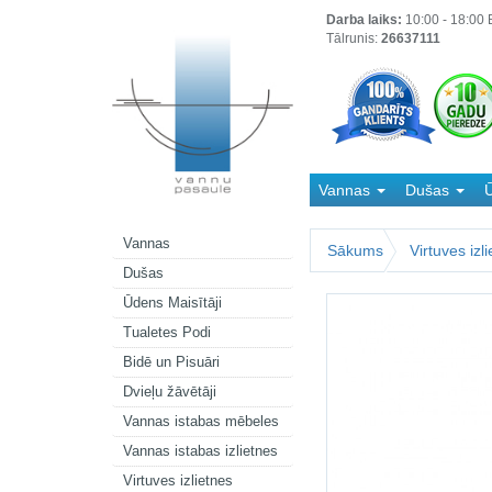
Darba laiks:
10:00 - 18:00 B
Tālrunis:
26637111
Vannas
Dušas
Ū
Kanalizācija
Vannas
Sākums
Virtuves izl
Dušas
Ūdens Maisītāji
Tualetes Podi
Bidē un Pisuāri
Dvieļu žāvētāji
Vannas istabas mēbeles
Vannas istabas izlietnes
Virtuves izlietnes