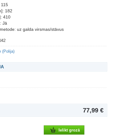
 115
]: 182
: 410
: Jā
metode: uz galda virsmas/stāvus
U42
 (Polija)
JA
77,99 €
Ielikt grozā