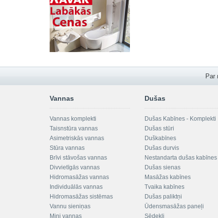
Par
Vannas
Dušas
Vannas komplekti
Dušas Kabīnes - Komplekti
Taisnstūra vannas
Dušas stūri
Asimetriskās vannas
Duškabīnes
Stūra vannas
Dušas durvis
Brīvi stāvošas vannas
Nestandarta dušas kabīnes
Divvietīgās vannas
Dušas sienas
Hidromasāžas vannas
Masāžas kabīnes
Individuālās vannas
Tvaika kabīnes
Hidromasāžas sistēmas
Dušas paliktņi
Vannu sieniņas
Ūdensmasāžas paneļi
Mini vannas
Sēdekļi