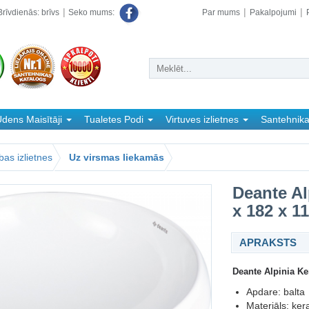
rīvdienās: brīvs
Par mums
Pakalpojumi
Seko mums:
dens Maisītāji
Tualetes Podi
Virtuves izlietnes
Santehnik
bas izlietnes
Uz virsmas liekamās
Deante Al
x 182 x 1
APRAKSTS
Deante Alpinia Ke
Apdare: balta
Materiāls: ker