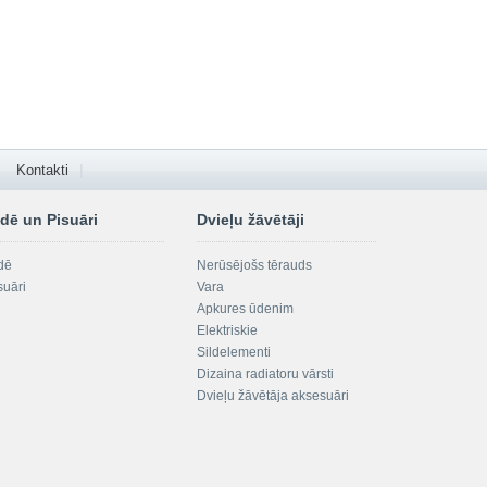
Kontakti
dē un Pisuāri
Dvieļu žāvētāji
dē
Nerūsējošs tērauds
suāri
Vara
Apkures ūdenim
Elektriskie
Sildelementi
Dizaina radiatoru vārsti
Dvieļu žāvētāja aksesuāri