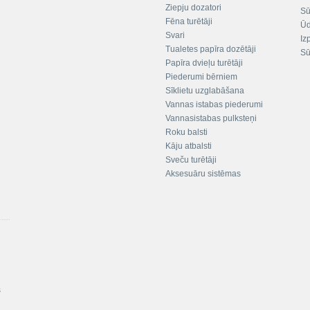
Ziepju dozatori
Sū
Fēna turētāji
Ūd
Svari
Iz
Tualetes papīra dozētāji
Sū
Papīra dvieļu turētāji
Piederumi bērniem
Sīklietu uzglabāšana
Vannas istabas piederumi
Vannasistabas pulksteņi
Roku balsti
Kāju atbalsti
Sveču turētāji
Aksesuāru sistēmas
s