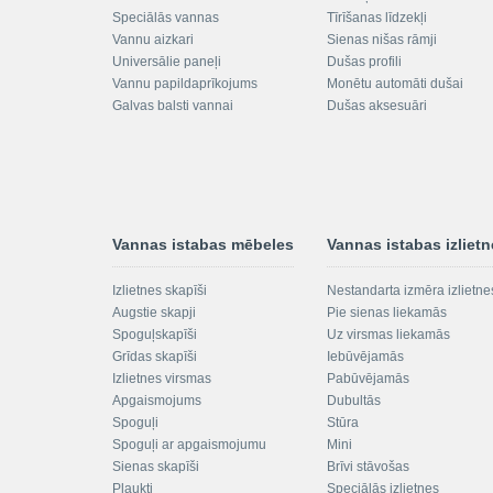
Speciālās vannas
Tīrīšanas līdzekļi
Vannu aizkari
Sienas nišas rāmji
Universālie paneļi
Dušas profili
Vannu papildaprīkojums
Monētu automāti dušai
Galvas balsti vannai
Dušas aksesuāri
Vannas istabas mēbeles
Vannas istabas izliet
Izlietnes skapīši
Nestandarta izmēra izlietne
Augstie skapji
Pie sienas liekamās
Spoguļskapīši
Uz virsmas liekamās
Grīdas skapīši
Iebūvējamās
Izlietnes virsmas
Pabūvējamās
Apgaismojums
Dubultās
Spoguļi
Stūra
Spoguļi ar apgaismojumu
Mini
Sienas skapīši
Brīvi stāvošas
Plaukti
Speciālās izlietnes