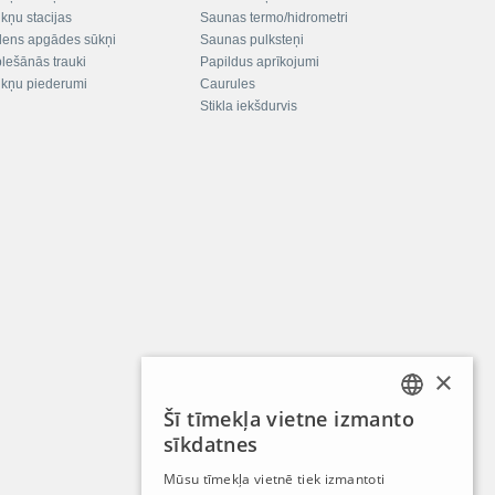
kņu stacijas
Saunas termo/hidrometri
ens apgādes sūkņi
Saunas pulksteņi
plešānās trauki
Papildus aprīkojumi
kņu piederumi
Caurules
Stikla iekšdurvis
×
Šī tīmekļa vietne izmanto
LATVIAN
sīkdatnes
RUSSIAN
Mūsu tīmekļa vietnē tiek izmantoti