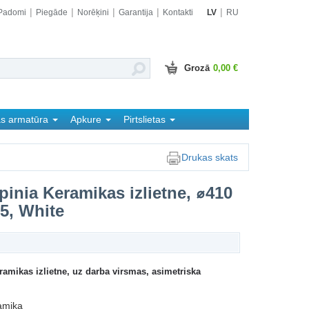
Padomi
Piegāde
Norēķini
Garantija
Kontakti
LV
RU
Grozā
0,00 €
as armatūra
Apkure
Pirtslietas
Drukas skats
pinia Keramikas izlietne, ⌀410
15, White
ramikas izlietne, uz darba virsmas, asimetriska
amika