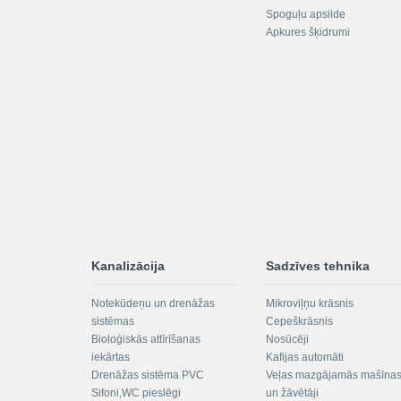
Spoguļu apsilde
Apkures šķidrumi
Kanalizācija
Sadzīves tehnika
Notekūdeņu un drenāžas
Mikroviļņu krāsnis
sistēmas
Cepeškrāsnis
Bioloģiskās attīrīšanas
Nosūcēji
iekārtas
Kafijas automāti
Drenāžas sistēma PVC
Veļas mazgājamās mašīna
Sifoni,WC pieslēgi
un žāvētāji