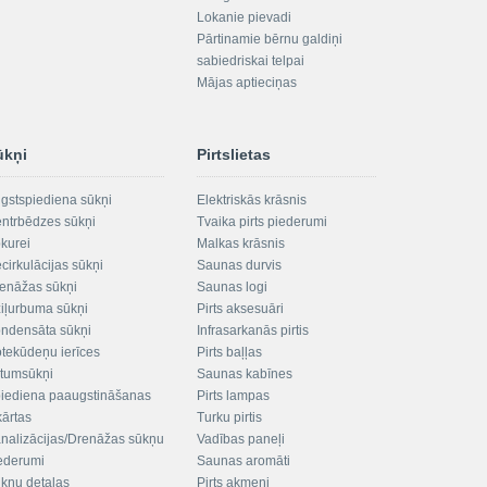
Lokanie pievadi
Pārtinamie bērnu galdiņi
sabiedriskai telpai
Mājas aptieciņas
ūkņi
Pirtslietas
gstspiediena sūkņi
Elektriskās krāsnis
ntrbēdzes sūkņi
Tvaika pirts piederumi
kurei
Malkas krāsnis
cirkulācijas sūkņi
Saunas durvis
enāžas sūkņi
Saunas logi
iļurbuma sūkņi
Pirts aksesuāri
ndensāta sūkņi
Infrasarkanās pirtis
tekūdeņu ierīces
Pirts baļļas
ltumsūkņi
Saunas kabīnes
iediena paaugstināšanas
Pirts lampas
kārtas
Turku pirtis
nalizācijas/Drenāžas sūkņu
Vadības paneļi
ederumi
Saunas aromāti
kņu detaļas
Pirts akmeņi