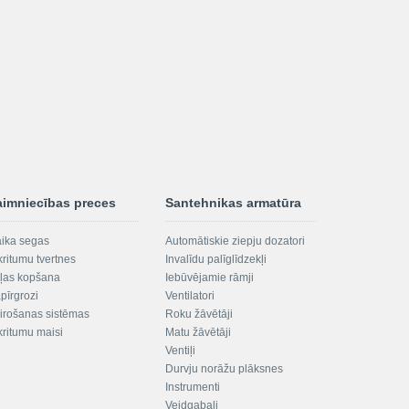
aimniecības preces
Santehnikas armatūra
aika segas
Automātiskie ziepju dozatori
kritumu tvertnes
Invalīdu palīglīdzekļi
ļas kopšana
Iebūvējamie rāmji
pīrgrozi
Ventilatori
irošanas sistēmas
Roku žāvētāji
kritumu maisi
Matu žāvētāji
Ventiļi
Durvju norāžu plāksnes
Instrumenti
Veidgabali