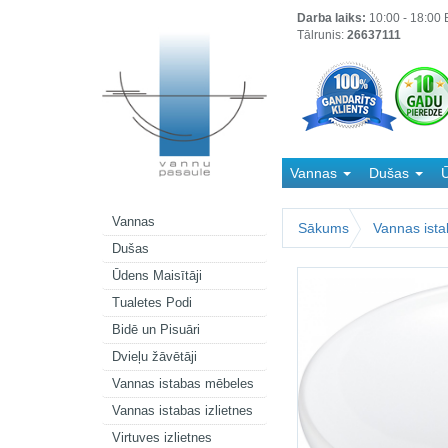
Darba laiks:
10:00 - 18:00 B
Tālrunis:
26637111
Vannas
Dušas
Ū
Kanalizācija
Vannas
Sākums
Vannas ista
Dušas
Ūdens Maisītāji
Tualetes Podi
Bidē un Pisuāri
Dvieļu žāvētāji
Vannas istabas mēbeles
Vannas istabas izlietnes
Virtuves izlietnes