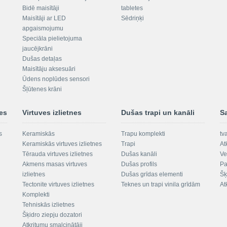
Bidē maisītāji
tabletes
Maisītāji ar LED
Sēdriņķi
apgaismojumu
Speciāla pielietojuma
jaucējkrāni
Dušas detaļas
Maisītāju aksesuāri
Ūdens noplūdes sensori
Šļūtenes krāni
nes
Virtuves izlietnes
Dušas trapi un kanāli
S
s
Keramiskās
Trapu komplekti
tv
Keramiskās virtuves izlietnes
Trapi
At
Tērauda virtuves izlietnes
Dušas kanāli
Ve
Akmens masas virtuves
Dušas profils
Pa
izlietnes
Dušas grīdas elementi
Šķ
Tectonite virtuves izlietnes
Teknes un trapi vinila grīdām
At
Komplekti
Tehniskās izlietnes
Šķidro ziepju dozatori
Atkritumu smalcinātāji