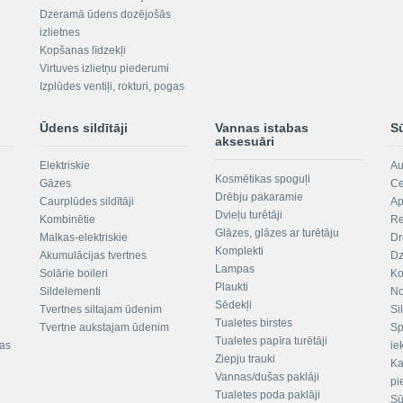
Dzeramā ūdens dozējošās
izlietnes
Kopšanas līdzekļi
Virtuves izlietņu piederumi
Izplūdes ventiļi, rokturi, pogas
Ūdens sildītāji
Vannas istabas
S
aksesuāri
Elektriskie
Au
Kosmētikas spoguļi
Gāzes
Ce
Drēbju pakaramie
Caurplūdes sildītāji
Ap
Dvieļu turētāji
Kombinētie
Re
Glāzes, glāzes ar turētāju
Malkas-elektriskie
Dr
Komplekti
Akumulācijas tvertnes
Dz
Lampas
Solārie boileri
Ko
Plaukti
Sildelementi
No
Sēdekļi
Tvertnes siltajam ūdenim
Si
Tualetes birstes
Tvertne aukstajam ūdenim
Sp
Tualetes papīra turētāji
tas
ie
Ziepju trauki
Ka
Vannas/dušas paklāji
pi
Tualetes poda paklāji
Sū