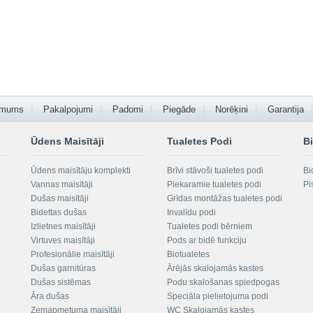
 mums
Pakalpojumi
Padomi
Piegāde
Norēķini
Garantija
Ūdens Maisītāji
Tualetes Podi
Bi
Ūdens maisītāju komplekti
Brīvi stāvoši tualetes podi
Bi
Vannas maisītāji
Piekaramie tualetes podi
Pi
Dušas maisītāji
Grīdas montāžas tualetes podi
Bidettas dušas
Invalīdu podi
Izlietnes maisītāji
Tualetes podi bērniem
Virtuves maisītāji
Pods ar bidē funkciju
Profesionālie maisītāji
Biotualetes
Dušas garnitūras
Ārējās skalojamās kastes
Dušas sistēmas
Podu skalošanas spiedpogas
Āra dušas
Speciāla pielietojuma podi
Zemapmetuma maisītāji
WC Skalojamās kastes