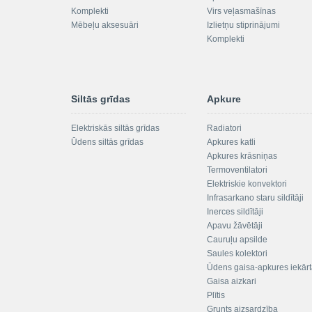
Komplekti
Virs veļasmašīnas
Mēbeļu aksesuāri
Izlietņu stiprinājumi
Komplekti
Siltās grīdas
Apkure
Elektriskās siltās grīdas
Radiatori
Ūdens siltās grīdas
Apkures katli
Apkures krāsniņas
Termoventilatori
Elektriskie konvektori
Infrasarkano staru sildītāji
Inerces sildītāji
Apavu žāvētāji
Cauruļu apsilde
Saules kolektori
Ūdens gaisa-apkures iekār
Gaisa aizkari
Plītis
Grunts aizsardzība