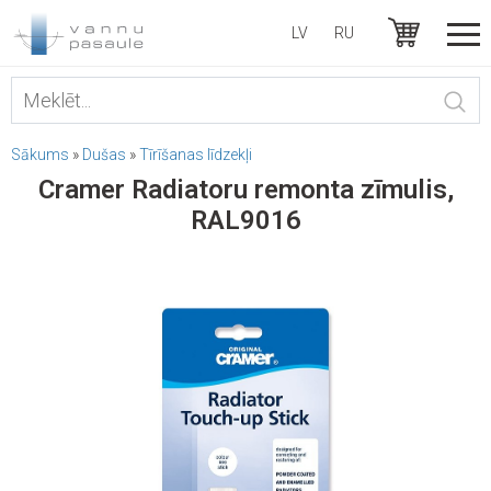
LV
RU
Sākums
»
Dušas
»
Tīrīšanas līdzekļi
Cramer Radiatoru remonta zīmulis,
RAL9016