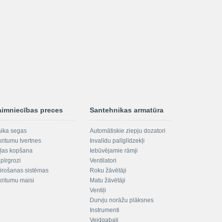
aimniecības preces
Santehnikas armatūra
aika segas
Automātiskie ziepju dozatori
kritumu tvertnes
Invalīdu palīglīdzekļi
ļas kopšana
Iebūvējamie rāmji
pīrgrozi
Ventilatori
irošanas sistēmas
Roku žāvētāji
kritumu maisi
Matu žāvētāji
Ventiļi
Durvju norāžu plāksnes
Instrumenti
Veidgabali