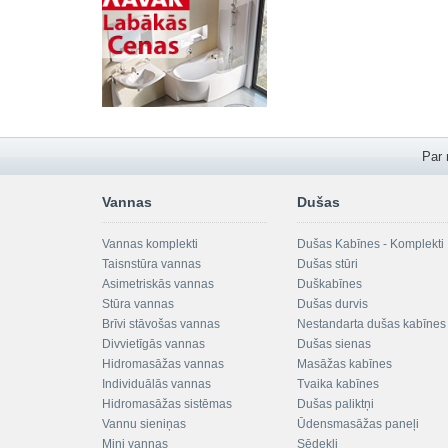
Par
Vannas
Dušas
Vannas komplekti
Dušas Kabīnes - Komplekti
Taisnstūra vannas
Dušas stūri
Asimetriskās vannas
Duškabīnes
Stūra vannas
Dušas durvis
Brīvi stāvošas vannas
Nestandarta dušas kabīnes
Divvietīgās vannas
Dušas sienas
Hidromasāžas vannas
Masāžas kabīnes
Individuālās vannas
Tvaika kabīnes
Hidromasāžas sistēmas
Dušas paliktņi
Vannu sieniņas
Ūdensmasāžas paneļi
Mini vannas
Sēdekļi