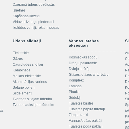
Dzeramā ūdens dozējošās
izlietnes
Kopšanas līdzekļi
Virtuves izlietņu piederumi
Izplūdes ventiļi, rokturi, pogas
Ūdens sildītāji
Vannas istabas
S
aksesuāri
Elektriskie
Au
Kosmētikas spoguļi
Gāzes
Ce
Drēbju pakaramie
Caurplūdes sildītāji
Ap
Dvieļu turētāji
Kombinētie
Re
Glāzes, glāzes ar turētāju
Malkas-elektriskie
Dr
Komplekti
Akumulācijas tvertnes
Dz
Lampas
Solārie boileri
Ko
Plaukti
Sildelementi
No
Sēdekļi
Tvertnes siltajam ūdenim
Si
Tualetes birstes
Tvertne aukstajam ūdenim
Sp
Tualetes papīra turētāji
tas
ie
Ziepju trauki
Ka
Vannas/dušas paklāji
pi
Tualetes poda paklāji
Sū