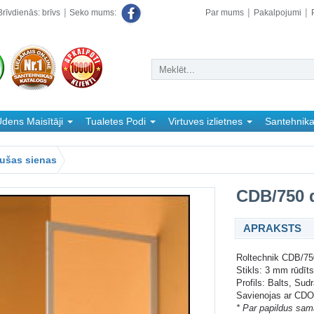
rīvdienās: brīvs
Par mums
Pakalpojumi
Seko mums:
dens Maisītāji
Tualetes Podi
Virtuves izlietnes
Santehnik
ušas sienas
CDB/750 
APRAKSTS
Roltechnik CDB/75
Stikls: 3 mm rūdīts
Profils: Balts, Sud
Savienojas ar CD
* Par papildus sam