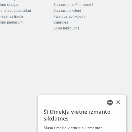
kņu stacijas
Saunas termo/hidrometri
ens apgādes sūkņi
Saunas pulksteņi
plešānās trauki
Papildus aprīkojumi
kņu piederumi
Caurules
Stikla iekšdurvis
×
Šī tīmekļa vietne izmanto
LATVIAN
sīkdatnes
RUSSIAN
Mūsu tīmekļa vietnē tiek izmantoti