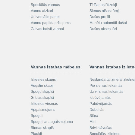
Speciālās vannas
Tīrīšanas līdzekļi
Vannu aizkari
Sienas nišas rāmji
Universālie paneļi
Dušas profili
Vannu papildaprīkojums
Monētu automāti dušai
Galvas balsti vannai
Dušas aksesuāri
Vannas istabas mēbeles
Vannas istabas izliet
Izlietnes skapīši
Nestandarta izmēra izlietne
Augstie skapji
Pie sienas liekamās
Spoguļskapīši
Uz virsmas liekamās
Grīdas skapīši
Iebūvējamās
Izlietnes virsmas
Pabūvējamās
Apgaismojums
Dubultās
Spoguļi
Stūra
Spoguļi ar apgaismojumu
Mini
Sienas skapīši
Brīvi stāvošas
Plaukti
Speciālās izlietnes