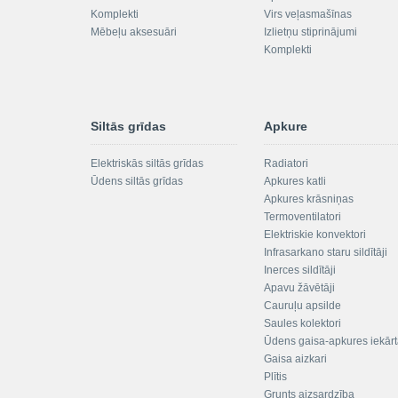
Komplekti
Virs veļasmašīnas
Mēbeļu aksesuāri
Izlietņu stiprinājumi
Komplekti
Siltās grīdas
Apkure
Elektriskās siltās grīdas
Radiatori
Ūdens siltās grīdas
Apkures katli
Apkures krāsniņas
Termoventilatori
Elektriskie konvektori
Infrasarkano staru sildītāji
Inerces sildītāji
Apavu žāvētāji
Cauruļu apsilde
Saules kolektori
Ūdens gaisa-apkures iekār
Gaisa aizkari
Plītis
Grunts aizsardzība