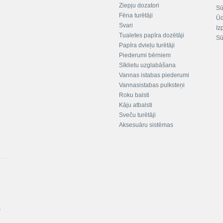
Ziepju dozatori
Sū
Fēna turētāji
Ūd
Svari
Iz
Tualetes papīra dozētāji
Sū
Papīra dvieļu turētāji
Piederumi bērniem
Sīklietu uzglabāšana
Vannas istabas piederumi
Vannasistabas pulksteņi
Roku balsti
Kāju atbalsti
Sveču turētāji
Aksesuāru sistēmas
s