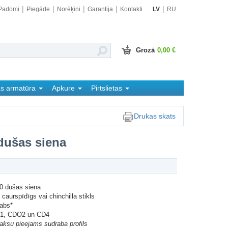
Padomi
Piegāde
Norēķini
Garantija
Kontakti
LV
RU
Grozā
0,00 €
as armatūra
Apkure
Pirtslietas
Drukas skats
dušas siena
0 dušas siena
 caurspīdīgs vai chinchilla stikls
rabs*
O1, CDO2 un CD4
aksu pieejams sudraba profils