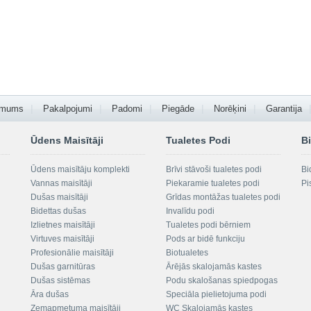
 mums
Pakalpojumi
Padomi
Piegāde
Norēķini
Garantija
Ūdens Maisītāji
Tualetes Podi
Bi
Ūdens maisītāju komplekti
Brīvi stāvoši tualetes podi
Bi
Vannas maisītāji
Piekaramie tualetes podi
Pi
Dušas maisītāji
Grīdas montāžas tualetes podi
Bidettas dušas
Invalīdu podi
Izlietnes maisītāji
Tualetes podi bērniem
Virtuves maisītāji
Pods ar bidē funkciju
Profesionālie maisītāji
Biotualetes
Dušas garnitūras
Ārējās skalojamās kastes
Dušas sistēmas
Podu skalošanas spiedpogas
Āra dušas
Speciāla pielietojuma podi
Zemapmetuma maisītāji
WC Skalojamās kastes