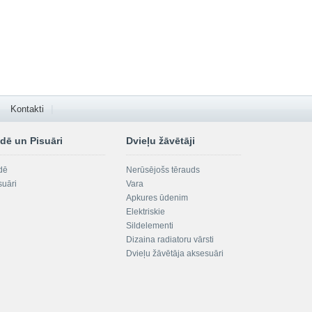
Kontakti
dē un Pisuāri
Dvieļu žāvētāji
dē
Nerūsējošs tērauds
suāri
Vara
Apkures ūdenim
Elektriskie
Sildelementi
Dizaina radiatoru vārsti
Dvieļu žāvētāja aksesuāri