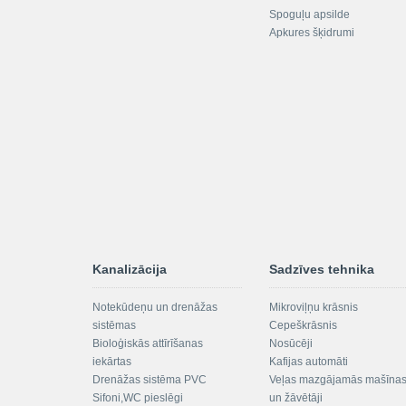
Spoguļu apsilde
Apkures šķidrumi
Kanalizācija
Sadzīves tehnika
Notekūdeņu un drenāžas
Mikroviļņu krāsnis
sistēmas
Cepeškrāsnis
Bioloģiskās attīrīšanas
Nosūcēji
iekārtas
Kafijas automāti
Drenāžas sistēma PVC
Veļas mazgājamās mašīna
Sifoni,WC pieslēgi
un žāvētāji