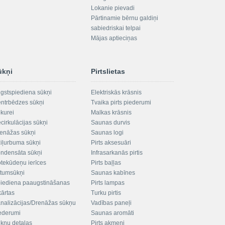
Lokanie pievadi
Pārtinamie bērnu galdiņi
sabiedriskai telpai
Mājas aptieciņas
ūkņi
Pirtslietas
gstspiediena sūkņi
Elektriskās krāsnis
ntrbēdzes sūkņi
Tvaika pirts piederumi
kurei
Malkas krāsnis
cirkulācijas sūkņi
Saunas durvis
enāžas sūkņi
Saunas logi
iļurbuma sūkņi
Pirts aksesuāri
ndensāta sūkņi
Infrasarkanās pirtis
tekūdeņu ierīces
Pirts baļļas
ltumsūkņi
Saunas kabīnes
iediena paaugstināšanas
Pirts lampas
kārtas
Turku pirtis
nalizācijas/Drenāžas sūkņu
Vadības paneļi
ederumi
Saunas aromāti
kņu detaļas
Pirts akmeņi