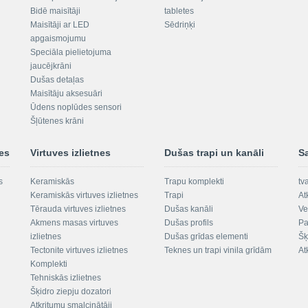
Bidē maisītāji
tabletes
Maisītāji ar LED
Sēdriņķi
apgaismojumu
Speciāla pielietojuma
jaucējkrāni
Dušas detaļas
Maisītāju aksesuāri
Ūdens noplūdes sensori
Šļūtenes krāni
nes
Virtuves izlietnes
Dušas trapi un kanāli
S
s
Keramiskās
Trapu komplekti
tv
Keramiskās virtuves izlietnes
Trapi
At
Tērauda virtuves izlietnes
Dušas kanāli
Ve
Akmens masas virtuves
Dušas profils
Pa
izlietnes
Dušas grīdas elementi
Šķ
Tectonite virtuves izlietnes
Teknes un trapi vinila grīdām
At
Komplekti
Tehniskās izlietnes
Šķidro ziepju dozatori
Atkritumu smalcinātāji