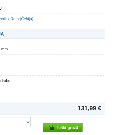
0
hnik / Roth (Čehija)
JA
6 mm
udrabs
131,99 €
Ielikt grozā