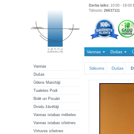
Darba laiks:
10:00 - 18:00 B
Tālrunis:
26637111
Vannas
Dušas
Ū
Kanalizācija
Vannas
Sākums
Dušas
D
Dušas
Ūdens Maisītāji
Tualetes Podi
Bidē un Pisuāri
Dvieļu žāvētāji
Vannas istabas mēbeles
Vannas istabas izlietnes
Virtuves izlietnes