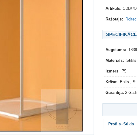
Artikuls:
CDB/75
Ražotājs:
Roltec
SPECIFIKĀCI
Augstums:
183
Materiāls:
Stikls
Izmērs:
75
Krāsa:
Balts , S
Garantija:
2 Gadi