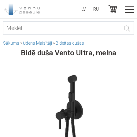
LV
RU
Sākums
»
Ūdens Maisītāji
»
Bidettas dušas
Bidē duša Vento Ultra, melna