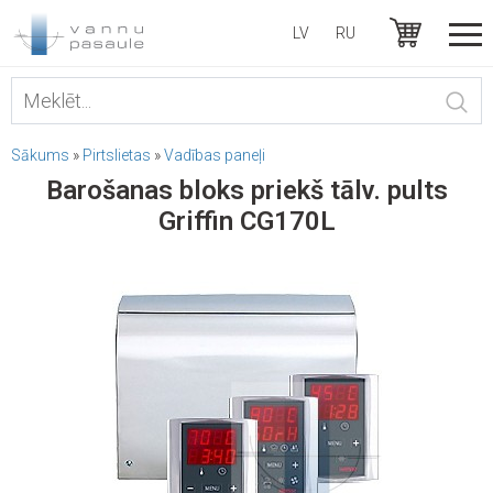
LV
RU
Sākums
»
Pirtslietas
»
Vadības paneļi
Barošanas bloks priekš tālv. pults
Griffin CG170L