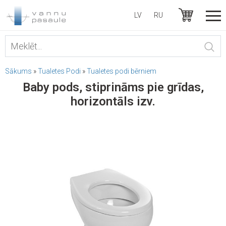
LV
RU
Sākums
»
Tualetes Podi
»
Tualetes podi bērniem
Baby pods, stiprināms pie grīdas,
horizontāls izv.