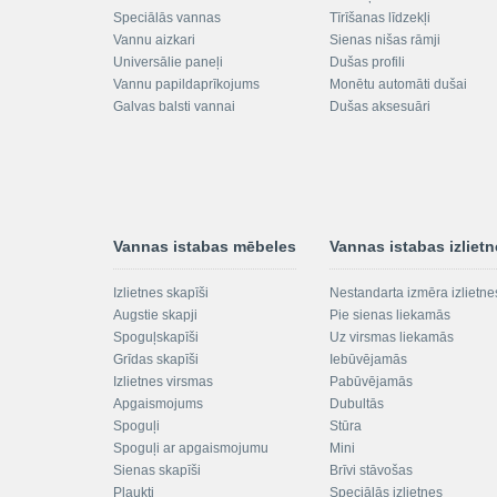
Speciālās vannas
Tīrīšanas līdzekļi
Vannu aizkari
Sienas nišas rāmji
Universālie paneļi
Dušas profili
Vannu papildaprīkojums
Monētu automāti dušai
Galvas balsti vannai
Dušas aksesuāri
Vannas istabas mēbeles
Vannas istabas izliet
Izlietnes skapīši
Nestandarta izmēra izlietne
Augstie skapji
Pie sienas liekamās
Spoguļskapīši
Uz virsmas liekamās
Grīdas skapīši
Iebūvējamās
Izlietnes virsmas
Pabūvējamās
Apgaismojums
Dubultās
Spoguļi
Stūra
Spoguļi ar apgaismojumu
Mini
Sienas skapīši
Brīvi stāvošas
Plaukti
Speciālās izlietnes