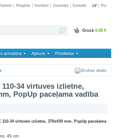
Padomi
Piegāde
Norēķini
Garantija
Kontakti
LV
RU
Grozā
0,00 €
as armatūra
Apkure
Pirtslietas
s
Drukas skats
110-34 virtuves izlietne,
mm, PopUp paceļama vadība
 110-34 virtuves izlietne, 370x430 mm, PopUp paceļama
ms; 45 cm