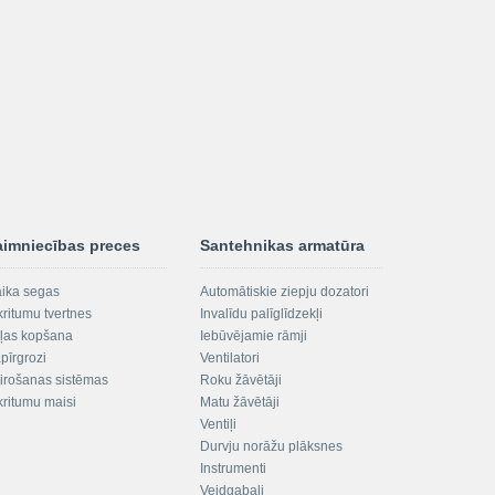
aimniecības preces
Santehnikas armatūra
aika segas
Automātiskie ziepju dozatori
kritumu tvertnes
Invalīdu palīglīdzekļi
ļas kopšana
Iebūvējamie rāmji
pīrgrozi
Ventilatori
irošanas sistēmas
Roku žāvētāji
kritumu maisi
Matu žāvētāji
Ventiļi
Durvju norāžu plāksnes
Instrumenti
Veidgabali