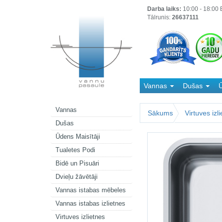
Darba laiks:
10:00 - 18:00 B
Tālrunis:
26637111
Vannas
Dušas
Ū
Kanalizācija
Vannas
Sākums
Virtuves izl
Dušas
Ūdens Maisītāji
Tualetes Podi
Bidē un Pisuāri
Dvieļu žāvētāji
Vannas istabas mēbeles
Vannas istabas izlietnes
Virtuves izlietnes