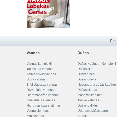
Par
Vannas
Dušas
Vannas komplekti
Dušas Kabīnes - Komplekti
Taisnstūra vannas
Dušas stūri
Asimetriskās vannas
Duškabīnes
Stūra vannas
Dušas durvis
Brīvi stāvošas vannas
Nestandarta dušas kabīnes
Divvietīgās vannas
Dušas sienas
Hidromasāžas vannas
Masāžas kabīnes
Individuālās vannas
Tvaika kabīnes
Hidromasāžas sistēmas
Dušas paliktņi
Vannu sieniņas
Ūdensmasāžas paneļi
Mini vannas
Sēdekļi