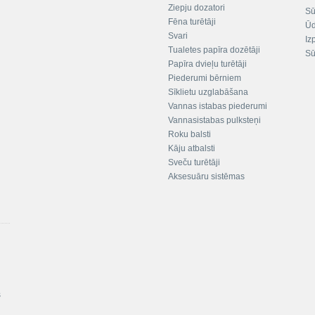
Ziepju dozatori
Sū
Fēna turētāji
Ūd
Svari
Iz
Tualetes papīra dozētāji
Sū
Papīra dvieļu turētāji
Piederumi bērniem
Sīklietu uzglabāšana
Vannas istabas piederumi
Vannasistabas pulksteņi
Roku balsti
Kāju atbalsti
Sveču turētāji
Aksesuāru sistēmas
s