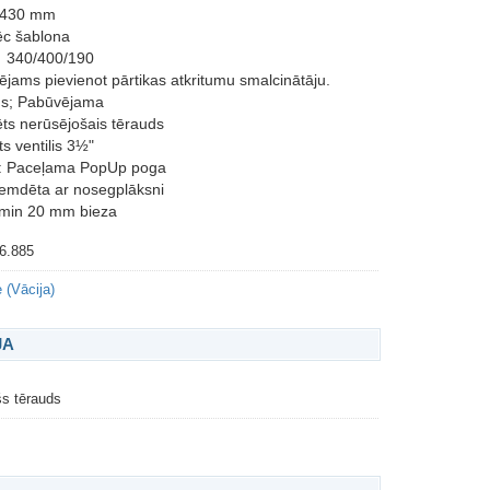
x 430 mm
ēc šablona
; 340/400/190
spējams pievienot pārtikas atkritumu smalcinātāju.
ds; Pabūvējama
ēts nerūsējošais tērauds
uts ventilis 3½"
a: Paceļama PopUp poga
remdēta ar nosegplāksni
 min 20 mm bieza
6.885
 (Vācija)
JA
s tērauds