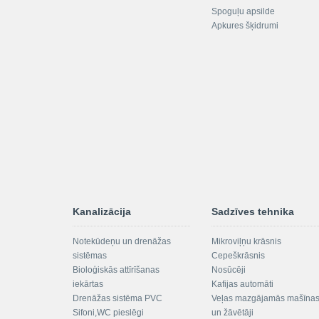
Spoguļu apsilde
Apkures šķidrumi
Kanalizācija
Sadzīves tehnika
Notekūdeņu un drenāžas
Mikroviļņu krāsnis
sistēmas
Cepeškrāsnis
Bioloģiskās attīrīšanas
Nosūcēji
iekārtas
Kafijas automāti
Drenāžas sistēma PVC
Veļas mazgājamās mašīna
Sifoni,WC pieslēgi
un žāvētāji