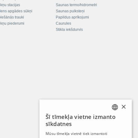
kņu stacijas
Saunas termo/hidrometri
ens apgādes sūkņi
Saunas pulksteņi
plešānās trauki
Papildus aprīkojumi
kņu piederumi
Caurules
Stikla iekšdurvis
×
Šī tīmekļa vietne izmanto
LATVIAN
sīkdatnes
RUSSIAN
Mūsu tīmekļa vietnē tiek izmantoti