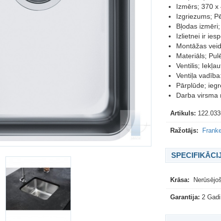
Izmērs; 370 
Izgriezums; P
Bļodas izmēri
Izlietnei ir ie
Montāžas vei
Materiāls; Pul
Ventilis; Iekļa
Ventiļa vadīb
Pārplūde; ieg
Darba virsma
Artikuls:
122.033
Ražotājs:
Franke
SPECIFIKĀCI
Krāsa:
Nerūsējoš
Garantija:
2 Gadi