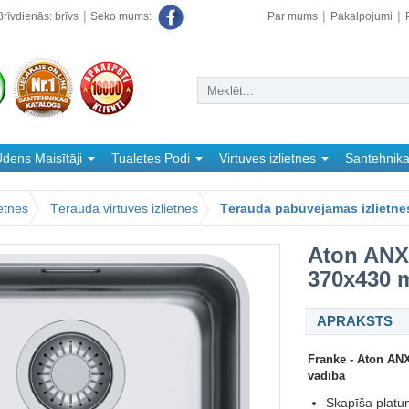
rīvdienās: brīvs
Par mums
Pakalpojumi
Seko mums:
dens Maisītāji
Tualetes Podi
Virtuves izlietnes
Santehnik
ietnes
Tērauda virtuves izlietnes
Tērauda pabūvējamās izlietne
Aton ANX 
370x430 
APRAKSTS
Franke - Aton ANX
vadība
Skapīša platu