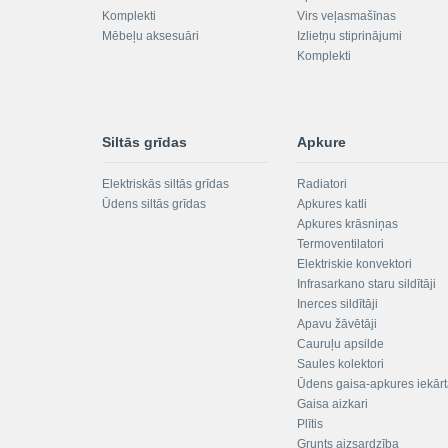
Komplekti
Virs veļasmašīnas
Mēbeļu aksesuāri
Izlietņu stiprinājumi
Komplekti
Siltās grīdas
Apkure
Elektriskās siltās grīdas
Radiatori
Ūdens siltās grīdas
Apkures katli
Apkures krāsniņas
Termoventilatori
Elektriskie konvektori
Infrasarkano staru sildītāji
Inerces sildītāji
Apavu žāvētāji
Cauruļu apsilde
Saules kolektori
Ūdens gaisa-apkures iekār
Gaisa aizkari
Plītis
Grunts aizsardzība