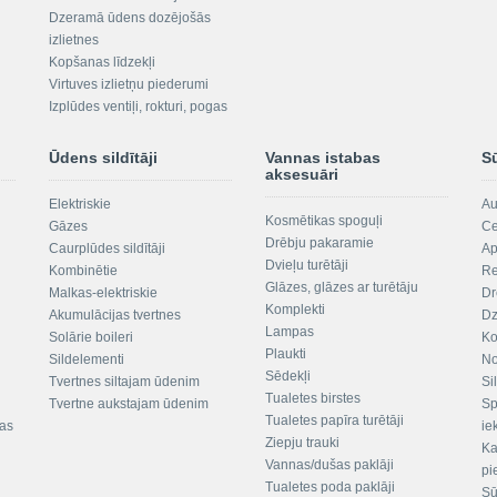
Dzeramā ūdens dozējošās
izlietnes
Kopšanas līdzekļi
Virtuves izlietņu piederumi
Izplūdes ventiļi, rokturi, pogas
Ūdens sildītāji
Vannas istabas
S
aksesuāri
Elektriskie
Au
Kosmētikas spoguļi
Gāzes
Ce
Drēbju pakaramie
Caurplūdes sildītāji
Ap
Dvieļu turētāji
Kombinētie
Re
Glāzes, glāzes ar turētāju
Malkas-elektriskie
Dr
Komplekti
Akumulācijas tvertnes
Dz
Lampas
Solārie boileri
Ko
Plaukti
Sildelementi
No
Sēdekļi
Tvertnes siltajam ūdenim
Si
Tualetes birstes
Tvertne aukstajam ūdenim
Sp
Tualetes papīra turētāji
tas
ie
Ziepju trauki
Ka
Vannas/dušas paklāji
pi
Tualetes poda paklāji
Sū