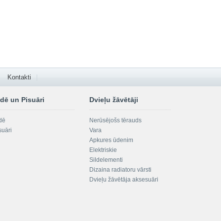
Kontakti
dē un Pisuāri
Dvieļu žāvētāji
dē
Nerūsējošs tērauds
suāri
Vara
Apkures ūdenim
Elektriskie
Sildelementi
Dizaina radiatoru vārsti
Dvieļu žāvētāja aksesuāri