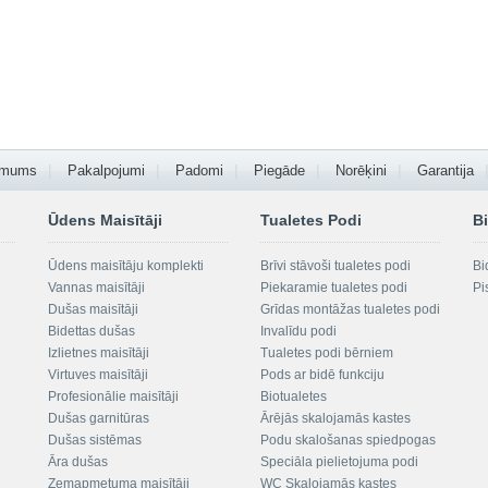
 mums
Pakalpojumi
Padomi
Piegāde
Norēķini
Garantija
Ūdens Maisītāji
Tualetes Podi
Bi
Ūdens maisītāju komplekti
Brīvi stāvoši tualetes podi
Bi
Vannas maisītāji
Piekaramie tualetes podi
Pi
Dušas maisītāji
Grīdas montāžas tualetes podi
Bidettas dušas
Invalīdu podi
Izlietnes maisītāji
Tualetes podi bērniem
Virtuves maisītāji
Pods ar bidē funkciju
Profesionālie maisītāji
Biotualetes
Dušas garnitūras
Ārējās skalojamās kastes
Dušas sistēmas
Podu skalošanas spiedpogas
Āra dušas
Speciāla pielietojuma podi
Zemapmetuma maisītāji
WC Skalojamās kastes