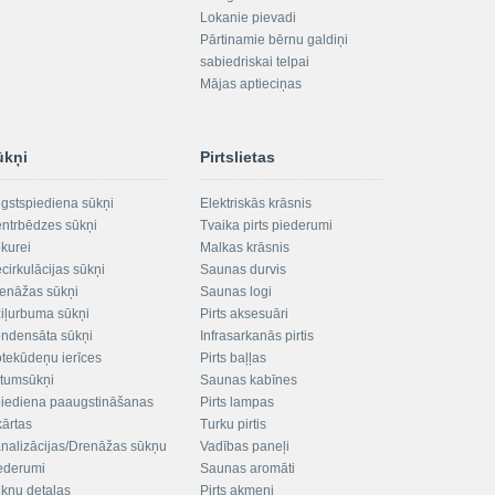
Lokanie pievadi
Pārtinamie bērnu galdiņi
sabiedriskai telpai
Mājas aptieciņas
ūkņi
Pirtslietas
gstspiediena sūkņi
Elektriskās krāsnis
ntrbēdzes sūkņi
Tvaika pirts piederumi
kurei
Malkas krāsnis
cirkulācijas sūkņi
Saunas durvis
enāžas sūkņi
Saunas logi
iļurbuma sūkņi
Pirts aksesuāri
ndensāta sūkņi
Infrasarkanās pirtis
tekūdeņu ierīces
Pirts baļļas
ltumsūkņi
Saunas kabīnes
iediena paaugstināšanas
Pirts lampas
kārtas
Turku pirtis
nalizācijas/Drenāžas sūkņu
Vadības paneļi
ederumi
Saunas aromāti
kņu detaļas
Pirts akmeņi