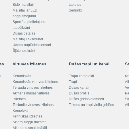
Bidē maisītāji
tabletes
Maisītāji ar LED
Sēdriņķi
apgaismojumu
Speciāla pielietojuma
jaucējkrāni
Dušas detaļas
Maisītāju aksesuāri
Ūdens noplūdes sensori
Šļūtenes krāni
nes
Virtuves izlietnes
Dušas trapi un kanāli
S
s
Keramiskās
Trapu komplekti
tv
Keramiskās virtuves izlietnes
Trapi
At
Tērauda virtuves izlietnes
Dušas kanāli
Ve
Akmens masas virtuves
Dušas profils
Pa
izlietnes
Dušas grīdas elementi
Šķ
Tectonite virtuves izlietnes
Teknes un trapi vinila grīdām
At
Komplekti
Tehniskās izlietnes
Šķidro ziepju dozatori
Atkritumu smalcinātāji