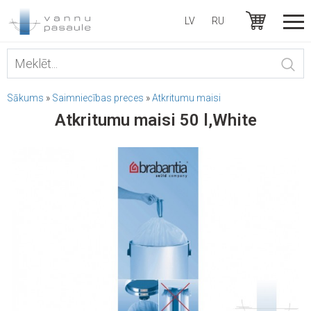
LV
RU
Sākums
»
Saimniecības preces
»
Atkritumu maisi
Atkritumu maisi 50 l,White