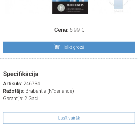
Cena:
5,99
€
Ielikt grozā
Specifikācija
Artikuls:
246784
Ražotājs:
Brabantia (Nīderlande)
Garantija:
2 Gadi
Lasīt vairāk