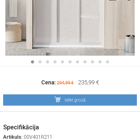
Cena:
235,99 €
294,99 €
Ielikt grozā
Specifikācija
Artikuls:
00V401R211