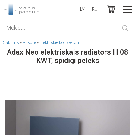
LV
RU
Sākums
»
Apkure
»
Elektriskie konvektori
Adax Neo elektriskais radiators H 08
KWT, spīdīgi pelēks