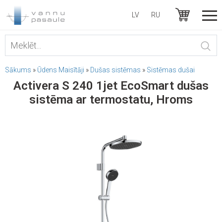
LV
RU
Sākums
»
Ūdens Maisītāji
»
Dušas sistēmas
»
Sistēmas dušai
Activera S 240 1jet EcoSmart dušas
sistēma ar termostatu, Hroms