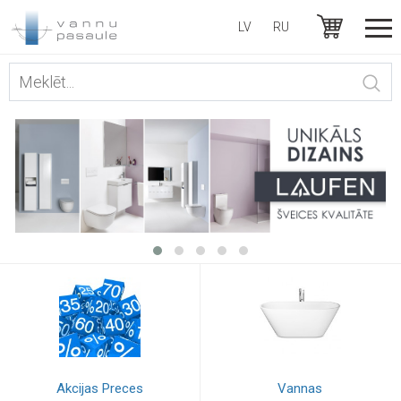
LV
RU
Akcijas Preces
Vannas