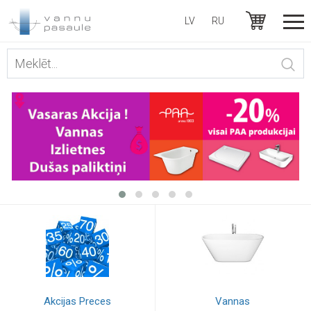
LV
RU
Akcijas Preces
Vannas