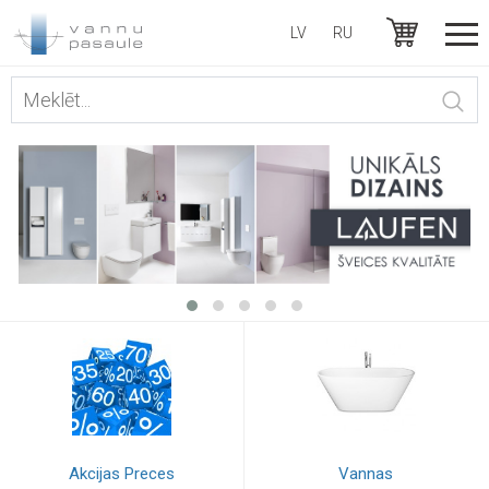
LV
RU
Akcijas Preces
Vannas