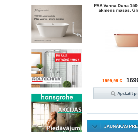
lietnes
Vanna Forma 160x70 cm
PAA Vanna Duna 150
 balts
akmens masas, Gl
 €
579,99 €
169
752,99 €
1999,99 €
Apskatīt preci
Apskatīt p
JAUNĀKĀS PRE