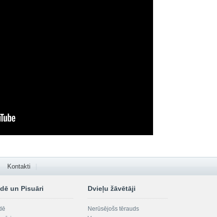
Kontakti
dē un Pisuāri
Dvieļu žāvētāji
dē
Nerūsējošs tērauds