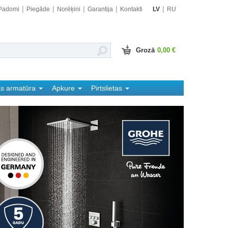
Padomi
Piegāde
Norēķini
Garantija
Kontakti
LV
RU
Grozā
0,00 €
as armatūra
Apkure
Pirtslietas