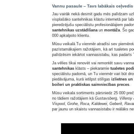
Vannu pasaule – Tavs labākais ceļvedis
Jau vairāk nekā desmit gadu mēs palīdzam uzl
visplašāko santehnikas klāstu internetā par lab
pieredzējušu speciālistu profesionālajiem pad
santehnikas uzstādīšana
un
montāža
. Šo gad
000 apkalpoto klientu.
Mūsu veikalā Tu vienmēr atradīsi sev piemēro
pazīstamākajiem ražotājiem, kā arī tualetes p
palīdzēsim iekārtot vannasistabu, kas padarīs 
Ja vēlies tikai renovēt vai remontēt savu vanna
santehnikas
klāsts – piekaramie
tualetes pod
speciālistu padomā, un Tu vienmēr vari būt dro
piedāvājuma, kurā ietilpst stilīgas
izlietnes un
boileri un praktiskas saimniecības preces
.
Mūsu veikala sortiments pārsniedz 25 000 preču
no tādiem ražotājiem kā
Gustavsberg, Villeroy
Vispool, Grohe, Roca, Kaldewei, Geberit, Rava
par jaunu un skaistu vannasistabu ir reālāks n