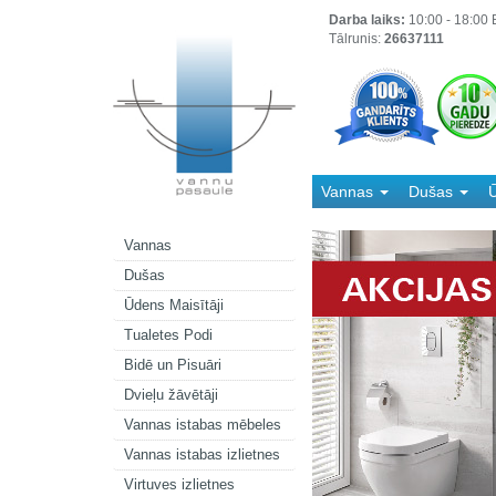
Darba laiks:
10:00 - 18:00 B
Tālrunis:
26637111
Vannas
Dušas
Ū
Kanalizācija
Vannas
Dušas
Ūdens Maisītāji
Tualetes Podi
Bidē un Pisuāri
Dvieļu žāvētāji
Vannas istabas mēbeles
Vannas istabas izlietnes
Virtuves izlietnes