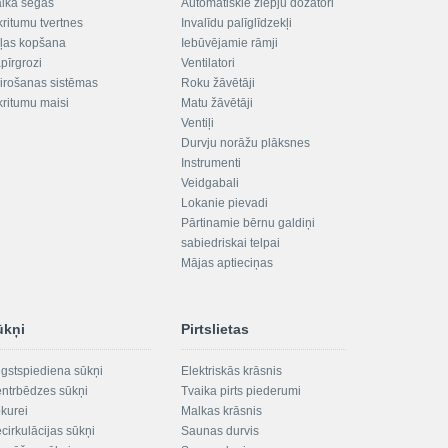
aika segas
Automātiskie ziepju dozatori
kritumu tvertnes
Invalīdu palīglīdzekļi
ļas kopšana
Iebūvējamie rāmji
pīrgrozi
Ventilatori
irošanas sistēmas
Roku žāvētāji
kritumu maisi
Matu žāvētāji
Ventiļi
Durvju norāžu plāksnes
Instrumenti
Veidgabali
Lokanie pievadi
Pārtinamie bērnu galdiņi
sabiedriskai telpai
Mājas aptieciņas
ūkņi
Pirtslietas
gstspiediena sūkņi
Elektriskās krāsnis
ntrbēdzes sūkņi
Tvaika pirts piederumi
kurei
Malkas krāsnis
cirkulācijas sūkņi
Saunas durvis