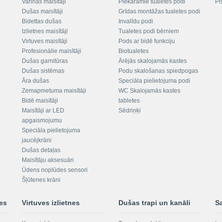
Vannas maisītāji
Piekaramie tualetes podi
Pi
Dušas maisītāji
Grīdas montāžas tualetes podi
Bidettas dušas
Invalīdu podi
Izlietnes maisītāji
Tualetes podi bērniem
Virtuves maisītāji
Pods ar bidē funkciju
Profesionālie maisītāji
Biotualetes
Dušas garnitūras
Ārējās skalojamās kastes
Dušas sistēmas
Podu skalošanas spiedpogas
Āra dušas
Speciāla pielietojuma podi
Zemapmetuma maisītāji
WC Skalojamās kastes
Bidē maisītāji
tabletes
Maisītāji ar LED
Sēdriņķi
apgaismojumu
Speciāla pielietojuma
jaucējkrāni
Dušas detaļas
Maisītāju aksesuāri
Ūdens noplūdes sensori
Šļūtenes krāni
nes
Virtuves izlietnes
Dušas trapi un kanāli
S