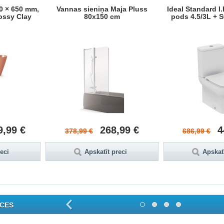
0 × 650 mm,
Vannas sieniņa Maja Pluss
Ideal Standard I
ossy Clay
80x150 cm
pods 4.5/3L + S
9,99 €
268,99 €
4
378,99 €
686,99 €
reci
Apskatīt preci
Apskatī
CES