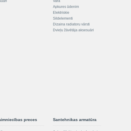
suāri
Vara
Apkures ūdenim
Elektriskie
Sildelementi
Dizaina radiatoru vārsti
Dvieļu žāvētāja aksesuāri
aimniecības preces
Santehnikas armatūra