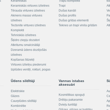
s
Keramiskās
Trapu komplekti
tv
Keramiskās virtuves izlietnes
Trapi
At
Tērauda virtuves izlietnes
Dušas kanāli
Ve
Akmens masas virtuves
Dušas profils
Pa
izlietnes
Dušas grīdas elementi
Šķ
Tectonite virtuves izlietnes
Teknes un trapi vinila grīdām
At
Komplekti
Tehniskās izlietnes
Šķidro ziepju dozatori
Atkritumu smalcinātāji
Dzeramā ūdens dozējošās
izlietnes
Kopšanas līdzekļi
Virtuves izlietņu piederumi
Izplūdes ventiļi, rokturi, pogas
Ūdens sildītāji
Vannas istabas
S
aksesuāri
Elektriskie
Au
Kosmētikas spoguļi
Gāzes
Ce
Drēbju pakaramie
Caurplūdes sildītāji
Ap
Dvieļu turētāji
Kombinētie
Re
Glāzes, glāzes ar turētāju