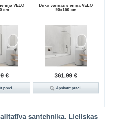
ieniņa VELO
Duko vannas sieniņa VELO
Duko vanna
0 cm
90x150 cm
80
99 €
361,99 €
35
t preci
Apskatīt preci
Aps
litatīva santehnika. Lieliskas