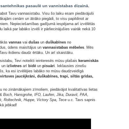
 santehnikas pasaulē un vannistabas dizainā.
abot Tavu vannasistabu. Visu šo laiku esam piedāvājuši
ākajām cenām un ātrāko piegādi, to visu papildinot ar
omiem. Nepieciešamības gadījumā iespējama arī izvēlētās
u laikā par labāko izvēli ir pārliecinājušies vairāk nekā 10
tākās
vannas
vai
dušas
un
duškabīnes
no
odus, ūdens maisītājus un
vannasistabas mēbeles
. Mēs
Tavu ikdienu daudz ērtāku. Un arī skaistāku.
sistabu, Tevi noteikti ieinteresēs mūsu plašais
keramiskās
i
un
izlietnes
arī
bidē
un
pisuāri
. Ieklausies zinošu
šs, ka esi izvēlējies labāko no mūsu daudzveidīgā
 virtuves jaucējkrāni, duškabīnes, trapi, siltās grīdas,
 no zināmākajiem zīmoliem, piedāvājot kvalitatīvas lietas
 & Boch, Hansgrohe, IFO, Laufen, Jika, Duravit, PAA,
k, Roltechnik, Huppe, Victory Spa, Tece
u.c. Tavs sapnis
ekā jebkad!