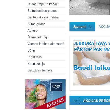
Dušas trapi un kanāli
Saimniecības preces
Santehnikas armatūra
Siltās grīdas
Jaunumi
AKCIJA
Apkure
Ūdens sildītāji
Vannas istabas aksesuāri
Sūkņi
Pirtslietas
Kanalizācija
Sadzīves tehnika
AKCIJAS PREC