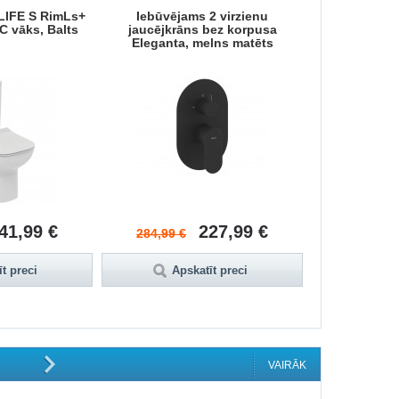
.LIFE S RimLs+
Iebūvējams 2 virzienu
Termostatis
C vāks, Balts
jaucējkrāns bez korpusa
divvirzienu j
Eleganta, melns matēts
g
41,99 €
227,99 €
284,99 €
508,99 €
t preci
Apskatīt preci
Aps
VAIRĀK