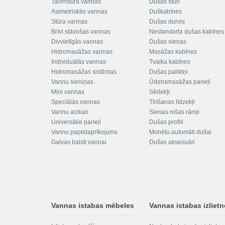
Taisnstūra vannas
Dušas stūri
Asimetriskās vannas
Duškabīnes
Stūra vannas
Dušas durvis
Brīvi stāvošas vannas
Nestandarta dušas kabīnes
Divvietīgās vannas
Dušas sienas
Hidromasāžas vannas
Masāžas kabīnes
Individuālās vannas
Tvaika kabīnes
Hidromasāžas sistēmas
Dušas paliktņi
Vannu sieniņas
Ūdensmasāžas paneļi
Mini vannas
Sēdekļi
Speciālās vannas
Tīrīšanas līdzekļi
Vannu aizkari
Sienas nišas rāmji
Universālie paneļi
Dušas profili
Vannu papildaprīkojums
Monētu automāti dušai
Galvas balsti vannai
Dušas aksesuāri
Vannas istabas mēbeles
Vannas istabas izliet