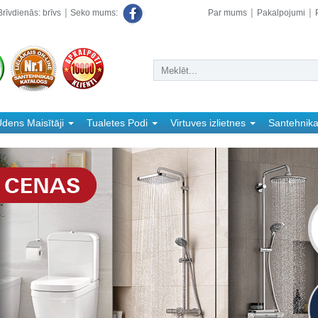
rīvdienās: brīvs
Par mums
Pakalpojumi
Seko mums:
dens Maisītāji
Tualetes Podi
Virtuves izlietnes
Santehnik