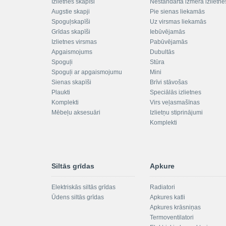
Izlietnes skapīši
Nestandarta izmēra izlietne
Augstie skapji
Pie sienas liekamās
Spoguļskapīši
Uz virsmas liekamās
Grīdas skapīši
Iebūvējamās
Izlietnes virsmas
Pabūvējamās
Apgaismojums
Dubultās
Spoguļi
Stūra
Spoguļi ar apgaismojumu
Mini
Sienas skapīši
Brīvi stāvošas
Plaukti
Speciālās izlietnes
Komplekti
Virs veļasmašīnas
Mēbeļu aksesuāri
Izlietņu stiprinājumi
Komplekti
Siltās grīdas
Apkure
Elektriskās siltās grīdas
Radiatori
Ūdens siltās grīdas
Apkures katli
Apkures krāsniņas
Termoventilatori