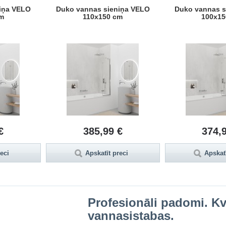
iņa VELO
Duko vannas sieniņa VELO
Duko vannas s
m
110x150 cm
100x15
€
385,99 €
374,
reci
Apskatīt preci
Apskatī
Profesionāli padomi. Kva
vannasistabas.