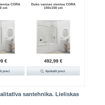
ieniņa CORA
Duko vannas sieniņa CORA
Duko vanna
0 cm
150x150 cm
140
99 €
492,99 €
48
t preci
Apskatīt preci
Aps
litatīva santehnika. Lieliskas