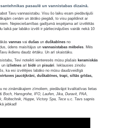
 santehnikas pasaulē un vannistabas dizainā.
abot Tavu vannasistabu. Visu šo laiku esam piedāvājuši
ākajām cenām un ātrāko piegādi, to visu papildinot ar
omiem. Nepieciešamības gadījumā iespējama arī izvēlētās
u laikā par labāko izvēli ir pārliecinājušies vairāk nekā 10
tākās
vannas
vai
dušas
un
duškabīnes
no
odus, ūdens maisītājus un
vannasistabas mēbeles
. Mēs
Tavu ikdienu daudz ērtāku. Un arī skaistāku.
sistabu, Tevi noteikti ieinteresēs mūsu plašais
keramiskās
i
un
izlietnes
arī
bidē
un
pisuāri
. Ieklausies zinošu
šs, ka esi izvēlējies labāko no mūsu daudzveidīgā
 virtuves jaucējkrāni, duškabīnes, trapi, siltās grīdas,
 no zināmākajiem zīmoliem, piedāvājot kvalitatīvas lietas
 & Boch, Hansgrohe, IFO, Laufen, Jika, Duravit, PAA,
k, Roltechnik, Huppe, Victory Spa, Tece
u.c. Tavs sapnis
ekā jebkad!