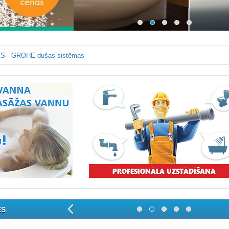
S - GROHE dušas sistēmas
ES