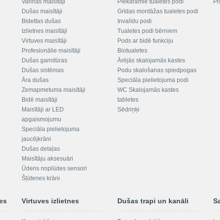
Vannas maisītāji
Piekaramie tualetes podi
Pi
Dušas maisītāji
Grīdas montāžas tualetes podi
Bidettas dušas
Invalīdu podi
Izlietnes maisītāji
Tualetes podi bērniem
Virtuves maisītāji
Pods ar bidē funkciju
Profesionālie maisītāji
Biotualetes
Dušas garnitūras
Ārējās skalojamās kastes
Dušas sistēmas
Podu skalošanas spiedpogas
Āra dušas
Speciāla pielietojuma podi
Zemapmetuma maisītāji
WC Skalojamās kastes
Bidē maisītāji
tabletes
Maisītāji ar LED
Sēdriņķi
apgaismojumu
Speciāla pielietojuma
jaucējkrāni
Dušas detaļas
Maisītāju aksesuāri
Ūdens noplūdes sensori
Šļūtenes krāni
nes
Virtuves izlietnes
Dušas trapi un kanāli
S