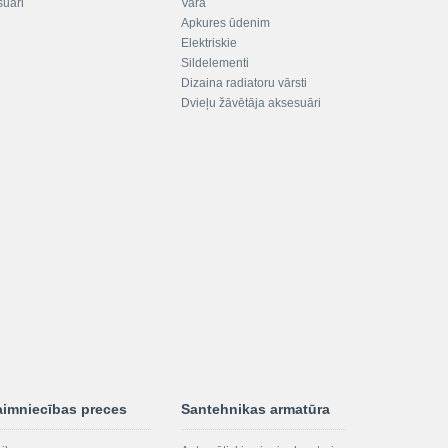
suāri
Vara
Apkures ūdenim
Elektriskie
Sildelementi
Dizaina radiatoru vārsti
Dvieļu žāvētāja aksesuāri
aimniecības preces
Santehnikas armatūra