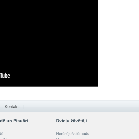
Kontakti
dē un Pisuāri
Dvieļu žāvētāji
dē
Nerūsējošs tērauds