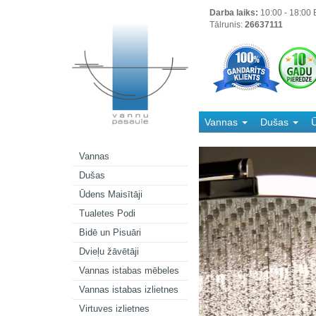
Darba laiks:
10:00 - 18:00 B
Tālrunis:
26637111
Vannas
Dušas
Ū
Kanalizācija
Vannas
Dušas
Ūdens Maisītāji
Tualetes Podi
Bidē un Pisuāri
Dvieļu žāvētāji
Vannas istabas mēbeles
Vannas istabas izlietnes
Virtuves izlietnes