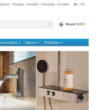
Padomi
Piegāde
Norēķini
Garantija
Kontakti
LV
RU
Grozā
0,00 €
as armatūra
Apkure
Pirtslietas