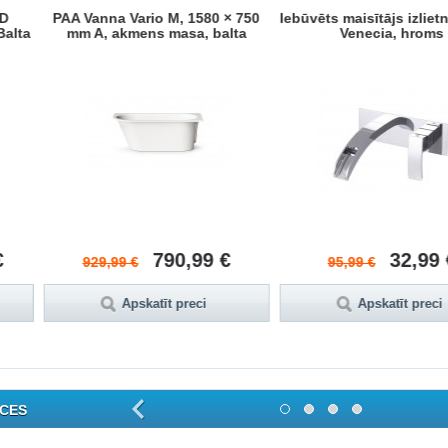
ct Rimless
Atlantic dušas sistēmas +
Talas maisīt
vāku
izlietnes jaucējkrāna komplekts
,99 €
386,99 €
4
619,99 €
51,99 €
reci
Apskatīt preci
Apskatī
CES