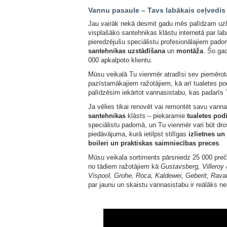
Vannu pasaule – Tavs labākais ceļvedis
Jau vairāk nekā desmit gadu mēs palīdzam uzl
visplašāko santehnikas klāstu internetā par lab
pieredzējušu speciālistu profesionālajiem pad
santehnikas uzstādīšana
un
montāža
. Šo gad
000 apkalpoto klientu.
Mūsu veikalā Tu vienmēr atradīsi sev piemēro
pazīstamākajiem ražotājiem, kā arī tualetes p
palīdzēsim iekārtot vannasistabu, kas padarīs 
Ja vēlies tikai renovēt vai remontēt savu vanna
santehnikas
klāsts – piekaramie
tualetes pod
speciālistu padomā, un Tu vienmēr vari būt dro
piedāvājuma, kurā ietilpst stilīgas
izlietnes un
boileri un praktiskas saimniecības preces
.
Mūsu veikala sortiments pārsniedz 25 000 preču
no tādiem ražotājiem kā
Gustavsberg, Villeroy
Vispool, Grohe, Roca, Kaldewei, Geberit, Rava
par jaunu un skaistu vannasistabu ir reālāks n