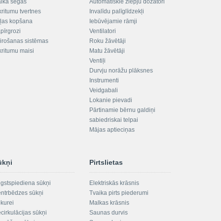
aika segas
Automātiskie ziepju dozatori
kritumu tvertnes
Invalīdu palīglīdzekļi
ļas kopšana
Iebūvējamie rāmji
pīrgrozi
Ventilatori
irošanas sistēmas
Roku žāvētāji
kritumu maisi
Matu žāvētāji
Ventiļi
Durvju norāžu plāksnes
Instrumenti
Veidgabali
Lokanie pievadi
Pārtinamie bērnu galdiņi
sabiedriskai telpai
Mājas aptieciņas
ūkņi
Pirtslietas
gstspiediena sūkņi
Elektriskās krāsnis
ntrbēdzes sūkņi
Tvaika pirts piederumi
kurei
Malkas krāsnis
cirkulācijas sūkņi
Saunas durvis