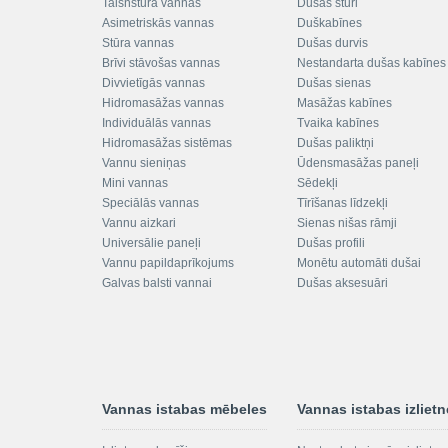
Taisnstūra vannas
Dušas stūri
Asimetriskās vannas
Duškabīnes
Stūra vannas
Dušas durvis
Brīvi stāvošas vannas
Nestandarta dušas kabīnes
Divvietīgās vannas
Dušas sienas
Hidromasāžas vannas
Masāžas kabīnes
Individuālās vannas
Tvaika kabīnes
Hidromasāžas sistēmas
Dušas paliktņi
Vannu sieniņas
Ūdensmasāžas paneļi
Mini vannas
Sēdekļi
Speciālās vannas
Tīrīšanas līdzekļi
Vannu aizkari
Sienas nišas rāmji
Universālie paneļi
Dušas profili
Vannu papildaprīkojums
Monētu automāti dušai
Galvas balsti vannai
Dušas aksesuāri
Vannas istabas mēbeles
Vannas istabas izliet