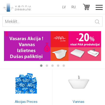
LV
RU
Akcijas Preces
Vannas