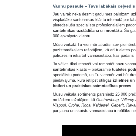
Vannu pasaule – Tavs labākais ceļvedis
Jau vairāk nekā desmit gadu mēs palīdzam uzl
visplašāko santehnikas klāstu internetā par lab
pieredzējušu speciālistu profesionālajiem pad
santehnikas uzstādīšana
un
montāža
. Šo gad
000 apkalpoto klientu.
Mūsu veikalā Tu vienmēr atradīsi sev piemēro
pazīstamākajiem ražotājiem, kā arī tualetes p
palīdzēsim iekārtot vannasistabu, kas padarīs 
Ja vēlies tikai renovēt vai remontēt savu vanna
santehnikas
klāsts – piekaramie
tualetes pod
speciālistu padomā, un Tu vienmēr vari būt dro
piedāvājuma, kurā ietilpst stilīgas
izlietnes un
boileri un praktiskas saimniecības preces
.
Mūsu veikala sortiments pārsniedz 25 000 preču
no tādiem ražotājiem kā
Gustavsberg, Villeroy
Vispool, Grohe, Roca, Kaldewei, Geberit, Rava
par jaunu un skaistu vannasistabu ir reālāks n