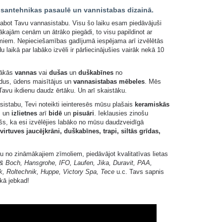
 santehnikas pasaulē un vannistabas dizainā.
abot Tavu vannasistabu. Visu šo laiku esam piedāvājuši
ākajām cenām un ātrāko piegādi, to visu papildinot ar
omiem. Nepieciešamības gadījumā iespējama arī izvēlētās
u laikā par labāko izvēli ir pārliecinājušies vairāk nekā 10
tākās
vannas
vai
dušas
un
duškabīnes
no
odus, ūdens maisītājus un
vannasistabas mēbeles
. Mēs
Tavu ikdienu daudz ērtāku. Un arī skaistāku.
sistabu, Tevi noteikti ieinteresēs mūsu plašais
keramiskās
i
un
izlietnes
arī
bidē
un
pisuāri
. Ieklausies zinošu
šs, ka esi izvēlējies labāko no mūsu daudzveidīgā
 virtuves jaucējkrāni, duškabīnes, trapi, siltās grīdas,
 no zināmākajiem zīmoliem, piedāvājot kvalitatīvas lietas
 & Boch, Hansgrohe, IFO, Laufen, Jika, Duravit, PAA,
k, Roltechnik, Huppe, Victory Spa, Tece
u.c. Tavs sapnis
ekā jebkad!