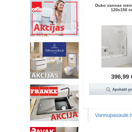
 CORA
Duko vannas sieniņa CORA
Duko vannas sien
130x150 cm
120x150 c
468,99 €
396,99 
Apskatīt preci
Apskatīt p
Vannupasaule.l