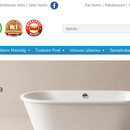
rīvdienās: brīvs
Par mums
Pakalpojumi
Seko mums:
dens Maisītāji
Tualetes Podi
Virtuves izlietnes
Santehnik