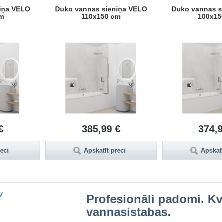
iņa VELO
Duko vannas sieniņa VELO
Duko vannas s
m
110x150 cm
100x15
€
385,99 €
374,
reci
Apskatīt preci
Apskatī
v
Profesionāli padomi. Kva
vannasistabas.