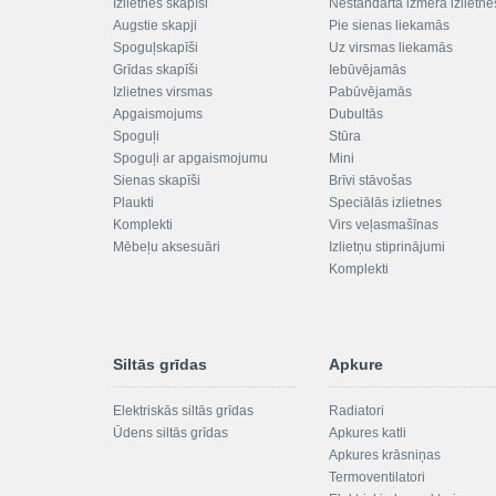
Izlietnes skapīši
Nestandarta izmēra izlietne
Augstie skapji
Pie sienas liekamās
Spoguļskapīši
Uz virsmas liekamās
Grīdas skapīši
Iebūvējamās
Izlietnes virsmas
Pabūvējamās
Apgaismojums
Dubultās
Spoguļi
Stūra
Spoguļi ar apgaismojumu
Mini
Sienas skapīši
Brīvi stāvošas
Plaukti
Speciālās izlietnes
Komplekti
Virs veļasmašīnas
Mēbeļu aksesuāri
Izlietņu stiprinājumi
Komplekti
Siltās grīdas
Apkure
Elektriskās siltās grīdas
Radiatori
Ūdens siltās grīdas
Apkures katli
Apkures krāsniņas
Termoventilatori