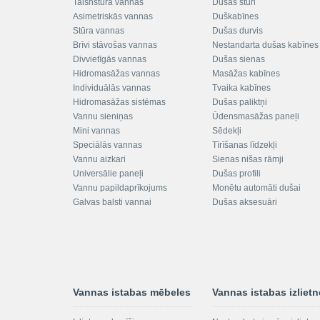
Taisnstūra vannas
Dušas stūri
Asimetriskās vannas
Duškabīnes
Stūra vannas
Dušas durvis
Brīvi stāvošas vannas
Nestandarta dušas kabīnes
Divvietīgās vannas
Dušas sienas
Hidromasāžas vannas
Masāžas kabīnes
Individuālās vannas
Tvaika kabīnes
Hidromasāžas sistēmas
Dušas paliktņi
Vannu sieniņas
Ūdensmasāžas paneļi
Mini vannas
Sēdekļi
Speciālās vannas
Tīrīšanas līdzekļi
Vannu aizkari
Sienas nišas rāmji
Universālie paneļi
Dušas profili
Vannu papildaprīkojums
Monētu automāti dušai
Galvas balsti vannai
Dušas aksesuāri
Vannas istabas mēbeles
Vannas istabas izliet