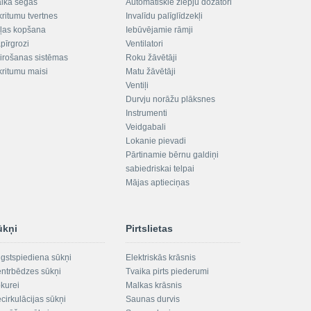
aika segas
Automātiskie ziepju dozatori
kritumu tvertnes
Invalīdu palīglīdzekļi
ļas kopšana
Iebūvējamie rāmji
pīrgrozi
Ventilatori
irošanas sistēmas
Roku žāvētāji
kritumu maisi
Matu žāvētāji
Ventiļi
Durvju norāžu plāksnes
Instrumenti
Veidgabali
Lokanie pievadi
Pārtinamie bērnu galdiņi
sabiedriskai telpai
Mājas aptieciņas
ūkņi
Pirtslietas
gstspiediena sūkņi
Elektriskās krāsnis
ntrbēdzes sūkņi
Tvaika pirts piederumi
kurei
Malkas krāsnis
cirkulācijas sūkņi
Saunas durvis