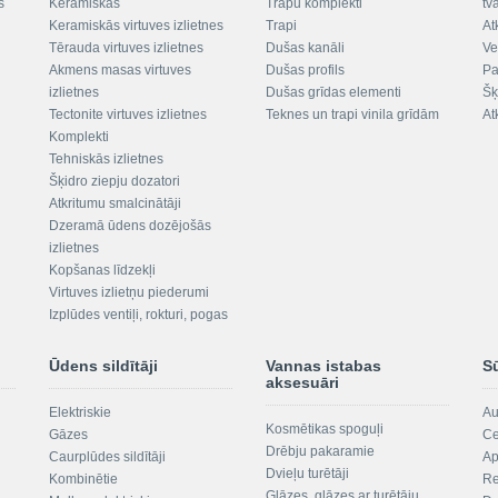
s
Keramiskās
Trapu komplekti
tv
Keramiskās virtuves izlietnes
Trapi
At
Tērauda virtuves izlietnes
Dušas kanāli
Ve
Akmens masas virtuves
Dušas profils
Pa
izlietnes
Dušas grīdas elementi
Šķ
Tectonite virtuves izlietnes
Teknes un trapi vinila grīdām
At
Komplekti
Tehniskās izlietnes
Šķidro ziepju dozatori
Atkritumu smalcinātāji
Dzeramā ūdens dozējošās
izlietnes
Kopšanas līdzekļi
Virtuves izlietņu piederumi
Izplūdes ventiļi, rokturi, pogas
Ūdens sildītāji
Vannas istabas
S
aksesuāri
Elektriskie
Au
Kosmētikas spoguļi
Gāzes
Ce
Drēbju pakaramie
Caurplūdes sildītāji
Ap
Dvieļu turētāji
Kombinētie
Re
Glāzes, glāzes ar turētāju