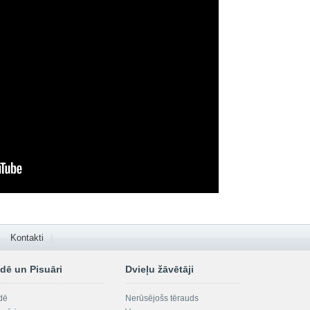
Kontakti
dē un Pisuāri
Dvieļu žāvētāji
dē
Nerūsējošs tērauds