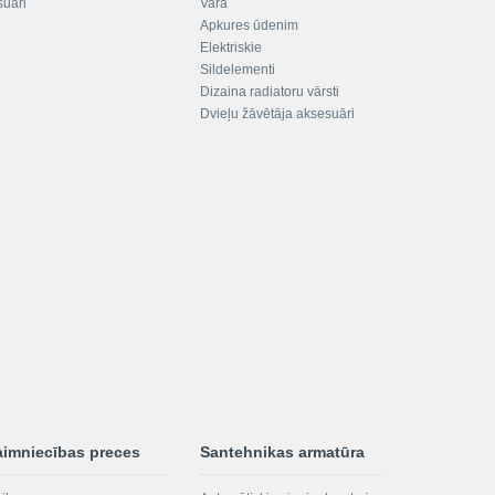
suāri
Vara
Apkures ūdenim
Elektriskie
Sildelementi
Dizaina radiatoru vārsti
Dvieļu žāvētāja aksesuāri
aimniecības preces
Santehnikas armatūra