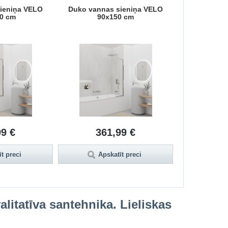
ieniņa VELO
Duko vannas sieniņa VELO
Duko vanna
0 cm
90x150 cm
80
99 €
361,99 €
35
t preci
Apskatīt preci
Aps
litatīva santehnika. Lieliskas