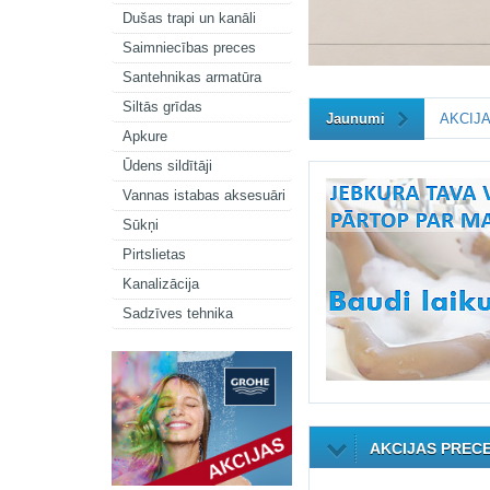
Dušas trapi un kanāli
Saimniecības preces
Santehnikas armatūra
Siltās grīdas
Jaunumi
AKCIJA
Apkure
Ūdens sildītāji
Vannas istabas aksesuāri
Sūkņi
Pirtslietas
Kanalizācija
Sadzīves tehnika
AKCIJAS PREC