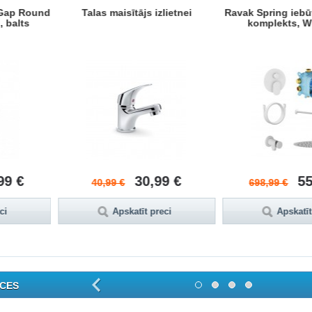
 izlietnes
pods Norma ar vāku, horizontāls
Termostatiskais 
m, Hroms
izvads, pievads no sāniem, balts
virzienu jaucējkrā
99 €
104,99 €
4
121,99 €
538,99 €
reci
Apskatīt preci
Apskatī
CES