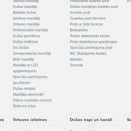
Vannas maisītāji
Piekaramie tualetes podi
Pi
Dušas maisītāji
Grīdas montāžas tualetes podi
Bidettas dušas
Invalīdu podi
Izlietnes maisītāji
Tualetes podi bērniem
Virtuves maisītāji
Pods ar bidē funkciju
Profesionālie maisītāji
Biotualetes
Dušas garnitūras
Ārējās skalojamās kastes
Dušas sistēmas
Podu skalošanas spiedpogas
Āra dušas
Speciāla pielietojuma podi
Zemapmetuma maisītāji
WC Skalojamās kastes
Bidē maisītāji
tabletes
Maisītāji ar LED
Sēdriņķi
apgaismojumu
Speciāla pielietojuma
jaucējkrāni
Dušas detaļas
Maisītāju aksesuāri
Ūdens noplūdes sensori
Šļūtenes krāni
nes
Virtuves izlietnes
Dušas trapi un kanāli
S