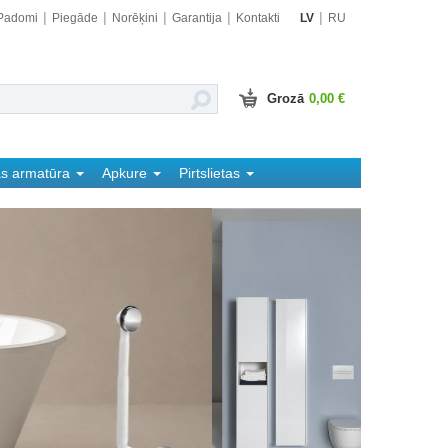
Padomi
Piegāde
Norēķini
Garantija
Kontakti
LV
RU
Grozā
0,00 €
as armatūra
Apkure
Pirtslietas