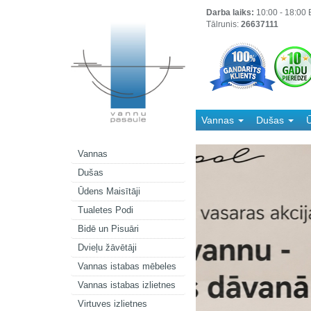
Darba laiks:
10:00 - 18:00 B
Tālrunis:
26637111
Vannas
Dušas
Ū
Kanalizācija
Vannas
Dušas
Ūdens Maisītāji
Tualetes Podi
Bidē un Pisuāri
Dvieļu žāvētāji
Vannas istabas mēbeles
Vannas istabas izlietnes
Virtuves izlietnes