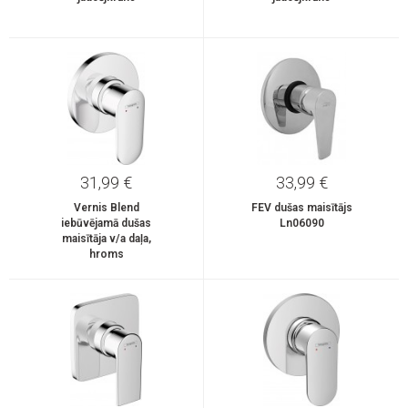
31,99 €
33,99 €
Vernis Blend
FEV dušas maisītājs
iebūvējamā dušas
Ln06090
maisītāja v/a daļa,
hroms