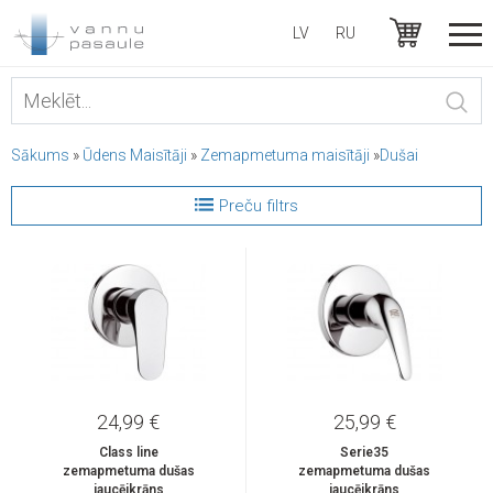
LV
RU
Sākums
»
Ūdens Maisītāji
»
Zemapmetuma maisītāji
»
Dušai
Preču filtrs
24,99 €
25,99 €
Class line
Serie35
zemapmetuma dušas
zemapmetuma dušas
jaucējkrāns
jaucējkrāns