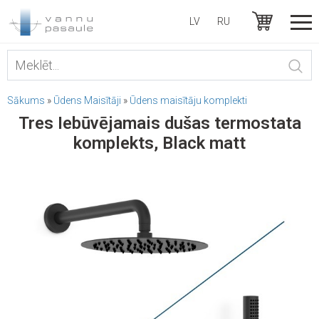
LV
RU
Sākums
»
Ūdens Maisītāji
»
Ūdens maisītāju komplekti
Tres Iebūvējamais dušas termostata
komplekts, Black matt