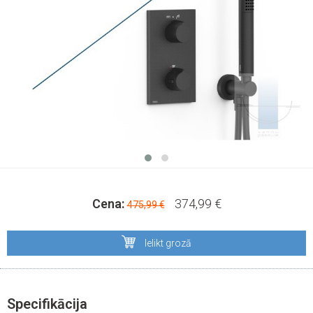
Cena:
374,99 €
475,99 €
Ielikt grozā
Specifikācija